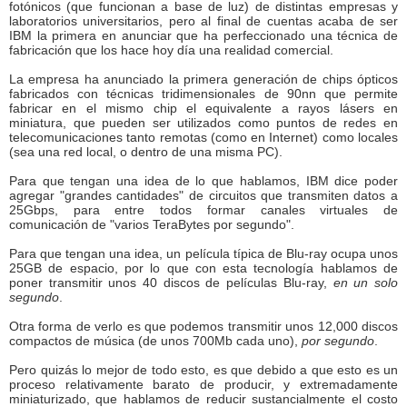
fotónicos (que funcionan a base de luz) de distintas empresas y
laboratorios universitarios, pero al final de cuentas acaba de ser
IBM la primera en anunciar que ha perfeccionado una técnica de
fabricación que los hace hoy día una realidad comercial.
La empresa ha anunciado la primera generación de chips ópticos
fabricados con técnicas tridimensionales de 90nn que permite
fabricar en el mismo chip el equivalente a rayos lásers en
miniatura, que pueden ser utilizados como puntos de redes en
telecomunicaciones tanto remotas (como en Internet) como locales
(sea una red local, o dentro de una misma PC).
Para que tengan una idea de lo que hablamos, IBM dice poder
agregar "grandes cantidades" de circuitos que transmiten datos a
25Gbps, para entre todos formar canales virtuales de
comunicación de "varios TeraBytes por segundo".
Para que tengan una idea, un película típica de Blu-ray ocupa unos
25GB de espacio, por lo que con esta tecnología hablamos de
poner transmitir unos 40 discos de películas Blu-ray,
en un solo
segundo
.
Otra forma de verlo es que podemos transmitir unos 12,000 discos
compactos de música (de unos 700Mb cada uno),
por segundo
.
Pero quizás lo mejor de todo esto, es que debido a que esto es un
proceso relativamente barato de producir, y extremadamente
miniaturizado, que hablamos de reducir sustancialmente el costo