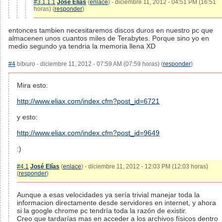
#3.1.1.1
José Elías
(
enlace
) - diciembre 11, 2012 - 04:51 PM (16:51
horas) (
responder
)
entonces tambien necesitaremos discos duros en nuestro pc que
almacenen unos cuantos miles de Terabytes. Porque sino yo en
medio segundo ya tendria la memoria llena XD
#4
bitxuro - diciembre 11, 2012 - 07:59 AM (07:59 horas) (
responder
)
Mira esto:
http://www.eliax.com/index.cfm?post_id=6721
y esto:
http://www.eliax.com/index.cfm?post_id=9649
:)
#4.1
José Elías
(
enlace
) - diciembre 11, 2012 - 12:03 PM (12:03 horas)
(
responder
)
Aunque a esas velocidades ya sería trivial manejar toda la
informacion directamente desde servidores en internet, y ahora
si la google chrome pc tendría toda la razón de existir.
Creo que tardarías mas en acceder a los archivos físicos dentro