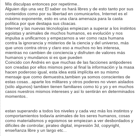
Mis disculpas entonces por repetirme..
Alguien dijo una vez El saber os hará libres y de esto tanto por sus
contenidos como por su libertad en comunicarlos, Internet es el
máximo exponente, esto es una clara amenaza para la casta
política por que destapa sus cloacas.
Internet y las nuevas técnologías empiezan a superar a los instintos
egoistas y animales de muchos humanos, es evolución y nos
impulsa a unificarnos y empezarnos a ver como raza humana
contra la ignorancia y misterios de la ciencia y del universo, más
que unos contra otros y claro eso a muchos no les interesa,
mientras no cambien de conciencia y disfruten de valores más
humanos y mundanos si es que pueden
Coincido con Andrés en que muchas de las facciones antipoderes
son creadas por ellos mismos pero al final la información y la masa
hacen poderoso igual, esta idea está implícita en su mismo
mensaje que como demuestra,tambien ya somos conscientes de
estas cosas...aparte los militares y otros poderes no viven aislados
(sólo algunos) tambien tienen familiares como tú y yo y en muchos
casos nuestros mismos intereses y así lo sentirán en determinados
momentos..
estan superando a todos los niveles y cada vez más los instintos y
comportamientos todavía animales de los seres humanos, cosas
como materialismos y egoismos se empiezan a ver desbordados y
difíciles de controlar, pirateo digital, impresión 3d, copyright,
enseñanza libre y un largo etc...