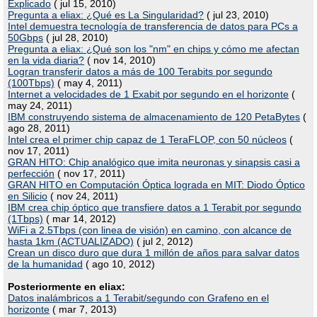
Explicado
( jul 15, 2010)
Pregunta a eliax: ¿Qué es La Singularidad?
( jul 23, 2010)
Intel demuestra tecnología de transferencia de datos para PCs a
50Gbps
( jul 28, 2010)
Pregunta a eliax: ¿Qué son los "nm" en chips y cómo me afectan
en la vida diaria?
( nov 14, 2010)
Logran transferir datos a más de 100 Terabits por segundo
(100Tbps)
( may 4, 2011)
Internet a velocidades de 1 Exabit por segundo en el horizonte
(
may 24, 2011)
IBM construyendo sistema de almacenamiento de 120 PetaBytes
(
ago 28, 2011)
Intel crea el primer chip capaz de 1 TeraFLOP, con 50 núcleos
(
nov 17, 2011)
GRAN HITO: Chip analógico que imita neuronas y sinapsis casi a
perfección
( nov 17, 2011)
GRAN HITO en Computación Óptica lograda en MIT: Diodo Óptico
en Silicio
( nov 24, 2011)
IBM crea chip óptico que transfiere datos a 1 Terabit por segundo
(1Tbps)
( mar 14, 2012)
WiFi a 2.5Tbps (con linea de visión) en camino, con alcance de
hasta 1km (ACTUALIZADO)
( jul 2, 2012)
Crean un disco duro que dura 1 millón de años para salvar datos
de la humanidad
( ago 10, 2012)
Posteriormente en eliax:
Datos inalámbricos a 1 Terabit/segundo con Grafeno en el
horizonte
( mar 7, 2013)