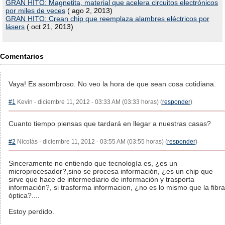
GRAN HITO: Magnetita, material que acelera circuitos electrónicos
por miles de veces
( ago 2, 2013)
GRAN HITO: Crean chip que reemplaza alambres eléctricos por
lásers
( oct 21, 2013)
Comentarios
Vaya! Es asombroso. No veo la hora de que sean cosa cotidiana.
#1
Kevin - diciembre 11, 2012 - 03:33 AM (03:33 horas) (
responder
)
Cuanto tiempo piensas que tardará en llegar a nuestras casas?
#2
Nicolás - diciembre 11, 2012 - 03:55 AM (03:55 horas) (
responder
)
Sinceramente no entiendo que tecnología es, ¿es un
microprocesador?,sino se procesa información, ¿es un chip que
sirve que hace de intermediario de información y trasporta
información?, si trasforma informacion, ¿no es lo mismo que la fibra
óptica?....
Estoy perdido.