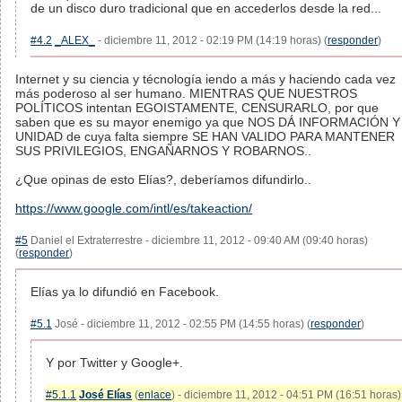
de un disco duro tradicional que en accederlos desde la red...
#4.2
_ALEX_
- diciembre 11, 2012 - 02:19 PM (14:19 horas) (
responder
)
Internet y su ciencia y técnología iendo a más y haciendo cada vez
más poderoso al ser humano. MIENTRAS QUE NUESTROS
POLÍTICOS intentan EGOISTAMENTE, CENSURARLO, por que
saben que es su mayor enemigo ya que NOS DÁ INFORMACIÓN Y
UNIDAD de cuya falta siempre SE HAN VALIDO PARA MANTENER
SUS PRIVILEGIOS, ENGAÑARNOS Y ROBARNOS..
¿Que opinas de esto Elías?, deberíamos difundirlo..
https://www.google.com/intl/es/takeaction/
#5
Daniel el Extraterrestre - diciembre 11, 2012 - 09:40 AM (09:40 horas)
(
responder
)
Elías ya lo difundió en Facebook.
#5.1
José - diciembre 11, 2012 - 02:55 PM (14:55 horas) (
responder
)
Y por Twitter y Google+.
#5.1.1
José Elías
(
enlace
) - diciembre 11, 2012 - 04:51 PM (16:51 horas)