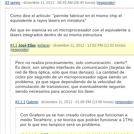
#3
sergio
- diciembre 11, 2012 - 06:45 AM (06:45 horas) (
responder
)
Como dice el artículo: "permite fabricar en el mismo chip el
equivalente a rayos lásers en miniatura"
Así que en esencia es un microprocesador con el equivalente a
lásers integrados dentro de su misma estructura.
#3.1
José Elías
(
enlace
) - diciembre 11, 2012 - 12:02 PM (12:02 horas)
(
responder
)
Pero no realiza procesamiento, solo comunicación.. cierto?.
Es decir, son simples interfaces de comunicación (tarjetas de
red de fibra óptica, sólo que mas densas). La cantidad de
ciclos por segundo de un microprocesador sigue siendo un
problema, ya que sigue dependiendo de la velocidad de
conmutación de transistores, que eventualmente seguirán
siendo necesarios para accionar los láser.
#3.1.1
Gabriel
- diciembre 11, 2012 - 01:06 PM (13:06 horas) (
responder
)
Con Grafeno ya se han creado circuitos que funcionan a
medio TeraHertz, y se teoriza que podrán funcionar a 1THz,
por lo que eso tampoco será un problema.