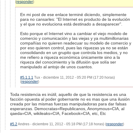
(
responder
)
En mi post de ese enlace terminé diciendo, simplemente
para no cansarles: "El Internet es producto de la evolución
y el que no evoluciona está destinado a desaparecer".
Esto porque el Internet vino a cambiar el viejo modelo de
comercio y comunicación y las viejas y ya multimillonarias
compañías no quieren readecuar su modelo de comercio y
por eso quieren control, pues las riquezas ya no se están
consolidando en un grupito que controla los medios, y no
me refiero a riqueza económica únicamente sino a la
riqueza del conocimiento y la difusión que solía ser
manipulado al antojo de unos cuantos.
#5.1.1.1
Tux - diciembre 11, 2012 - 05:20 PM (17:20 horas)
(
responder
)
Toda resistencia es inútil, aquello de que la resistencia es una
facción opuesta al poder gobernante no es mas que una ilusión
creada por las mismas fuerzas manipuladoras para dar falsas
esperanzas. Democratas=Republicanos, Anonymous=CIA, al
qaeda=CIA, wikileaks=CIA, Facebook=CIA, etc, Etc
#5.2
Andres - diciembre 11, 2012 - 05:18 PM (17:18 horas) (
responder
)