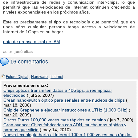
de infraestructura de redes y comunicación inter-chips, lo que
permitirá que las velocidades de Internet continúen creciendo a
niveles exponenciales en los próximos años.
Este es precisamente el tipo de tecnología que permitirá que en
unos años cualquier persona tenga acceso a velocidades de
Internet de 1Gbps en su hogar...
nota de prensa oficial de IBM
autor:
josé elías
16 comentarios
Futuro Digital
,
Hardware
,
Internet
Previamente en eliax:
Chips ópticos transmiten datos a 40Gbps, a reemplazar
electricidad
( jul 26, 2007)
Crean nano-switch óptico para señales entre núcleos de chips
(
mar 18, 2008)
Chip de Graphene a ejecutar instrucciones a 1THz (1,000 GHz)
(
mar 26, 2009)
Discos Duros 100,000 veces mas rápidos en camino
( jun 7, 2009)
Gran avance: Chips fabricados con ADN, mucho mas rápidos y
baratos que silicio
( may 14, 2010)
Nueva tecnología haría al Internet 100 a 1,000 veces mas rápido.