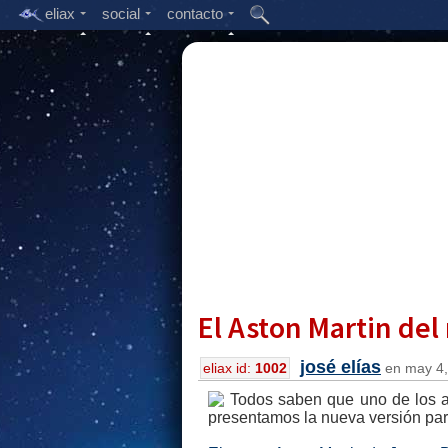
eliax
social
contacto
El Aston Martin de
josé elías
eliax id:
1002
en may 4,
Todos saben que uno de los au
presentamos la nueva versión par