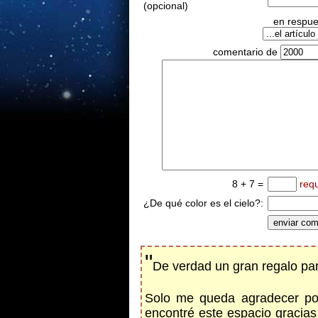
(opcional)
en respues
comentario de
8 + 7 =
req
¿De qué color es el cielo?:
"
De verdad un gran regalo par
Solo me queda agradecer por
encontré este espacio gracias