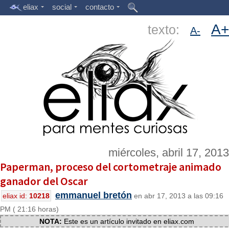
eliax
social
contacto
A+
texto:
A-
miércoles, abril 17, 2013
Paperman, proceso del cortometraje animado
ganador del Oscar
emmanuel bretón
eliax id:
10218
en abr 17, 2013 a las 09:16
PM ( 21:16 horas)
NOTA:
Este es un artículo invitado en eliax.com