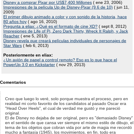
Disney a comprar Pixar por US$7,400 Millones
( ene 23, 2006)
Impresiones de la película Up de Disney-Pixar (9.6 de 10)
( jun 11,
2009)
El primer dibujo animado a color y con sonido de la historia, hace
80 años hoy
( ago 16, 2010)
Pregunta a eliax: ¿Qué es el formato de cine XD?
( sept 8, 2012)
Impresiones de Life of Pi, Zero Dark Thirty, Wreck It Ralph, y Jack
Reacher
( ene 5, 2013)
Disney revela que creará películas individuales de personajes de
Star Wars
( feb 6, 2013)
Posteriormente en eliax:
¿Un avión de papel a control remoto? Eso es lo que hace el
PowerUp 3.0 en Kickstarter
( nov 29, 2013)
Comentarios
Creo que luego lo veré, solo porque muestra el proceso, pero en
realidad mi corto favorito de los candidatos al pasado Oscar era
"Head Over Heels", el cual de verdad me gustó y me pareció
original.
El de Disney no dejaba de ser original, pero es "demasiado Disney"
en el sentido de que cansa ver siempre el mismo estilo de dibujo, el
tema de los objetos que cobran vida por arte de magia me recordó
mucho a fantasía (1945), los movimientos, en fin, todo era