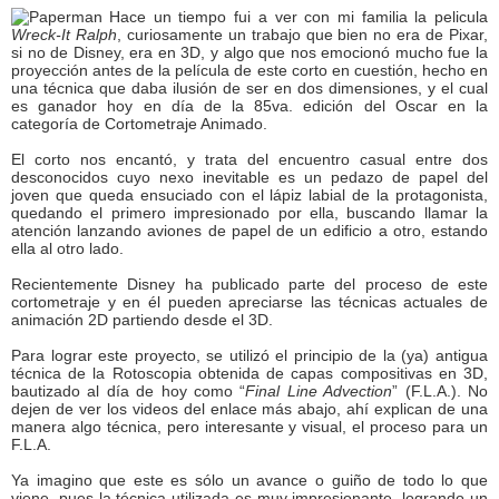
Hace un tiempo fui a ver con mi familia la pelicula
Wreck-It Ralph
, curiosamente un trabajo que bien no era de Pixar,
si no de Disney, era en 3D, y algo que nos emocionó mucho fue la
proyección antes de la película de este corto en cuestión, hecho en
una técnica que daba ilusión de ser en dos dimensiones, y el cual
es ganador hoy en día de la 85va. edición del Oscar en la
categoría de Cortometraje Animado.
El corto nos encantó, y trata del encuentro casual entre dos
desconocidos cuyo nexo inevitable es un pedazo de papel del
joven que queda ensuciado con el lápiz labial de la protagonista,
quedando el primero impresionado por ella, buscando llamar la
atención lanzando aviones de papel de un edificio a otro, estando
ella al otro lado.
Recientemente Disney ha publicado parte del proceso de este
cortometraje y en él pueden apreciarse las técnicas actuales de
animación 2D partiendo desde el 3D.
Para lograr este proyecto, se utilizó el principio de la (ya) antigua
técnica de la Rotoscopia obtenida de capas compositivas en 3D,
bautizado al día de hoy como “
Final Line Advection
” (F.L.A.). No
dejen de ver los videos del enlace más abajo, ahí explican de una
manera algo técnica, pero interesante y visual, el proceso para un
F.L.A.
Ya imagino que este es sólo un avance o guiño de todo lo que
viene, pues la técnica utilizada es muy impresionante, logrando un