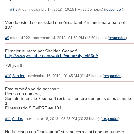
#8.1
Andy - noviembre 14, 2013 - 10:15 PM (22:15 horas) (
responder
)
Viendo esto, la curiosidad numérica también funcionará para el
137.
#9
andres1022 - noviembre 14, 2013 - 01:50 PM (13:50 horas) (
responder
)
El mejor numero por Sheldon Cooper!
http://www.youtube.com/watch?v=ma64yFvM6dA
73! yeii!!!
#10
Sander!
- noviembre 15, 2013 - 01:45 AM (01:45 horas) (
responder
)
Este también va de adivinar:
Piensa un numero,
Sumale 5,restale 2,suma 6,resta el número que pensastes,sumale
1.
El resultado SIEMPRE es 10 !!!
#11
Carlos
- noviembre 18, 2013 - 08:23 PM (20:23 horas) (
responder
)
No funciona con "cualquiera" si tiene cero o si tiene un numero