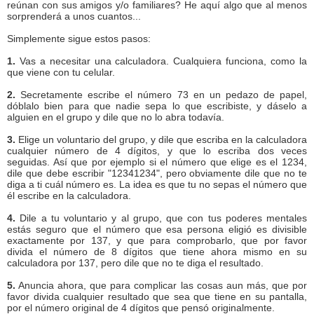
reúnan con sus amigos y/o familiares? He aquí algo que al menos
sorprenderá a unos cuantos...
Simplemente sigue estos pasos:
1.
Vas a necesitar una calculadora. Cualquiera funciona, como la
que viene con tu celular.
2.
Secretamente escribe el número 73 en un pedazo de papel,
dóblalo bien para que nadie sepa lo que escribiste, y dáselo a
alguien en el grupo y dile que no lo abra todavía.
3.
Elige un voluntario del grupo, y dile que escriba en la calculadora
cualquier número de 4 dígitos, y que lo escriba dos veces
seguidas. Así que por ejemplo si el número que elige es el 1234,
dile que debe escribir "12341234", pero obviamente dile que no te
diga a ti cuál número es. La idea es que tu no sepas el número que
él escribe en la calculadora.
4.
Dile a tu voluntario y al grupo, que con tus poderes mentales
estás seguro que el número que esa persona eligió es divisible
exactamente por 137, y que para comprobarlo, que por favor
divida el número de 8 dígitos que tiene ahora mismo en su
calculadora por 137, pero dile que no te diga el resultado.
5.
Anuncia ahora, que para complicar las cosas aun más, que por
favor divida cualquier resultado que sea que tiene en su pantalla,
por el número original de 4 dígitos que pensó originalmente.