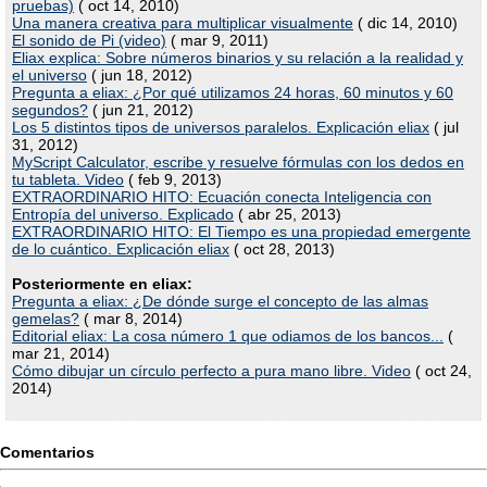
pruebas)
( oct 14, 2010)
Una manera creativa para multiplicar visualmente
( dic 14, 2010)
El sonido de Pi (video)
( mar 9, 2011)
Eliax explica: Sobre números binarios y su relación a la realidad y
el universo
( jun 18, 2012)
Pregunta a eliax: ¿Por qué utilizamos 24 horas, 60 minutos y 60
segundos?
( jun 21, 2012)
Los 5 distintos tipos de universos paralelos. Explicación eliax
( jul
31, 2012)
MyScript Calculator, escribe y resuelve fórmulas con los dedos en
tu tableta. Video
( feb 9, 2013)
EXTRAORDINARIO HITO: Ecuación conecta Inteligencia con
Entropía del universo. Explicado
( abr 25, 2013)
EXTRAORDINARIO HITO: El Tiempo es una propiedad emergente
de lo cuántico. Explicación eliax
( oct 28, 2013)
Posteriormente en eliax:
Pregunta a eliax: ¿De dónde surge el concepto de las almas
gemelas?
( mar 8, 2014)
Editorial eliax: La cosa número 1 que odiamos de los bancos...
(
mar 21, 2014)
Cómo dibujar un círculo perfecto a pura mano libre. Video
( oct 24,
2014)
Comentarios