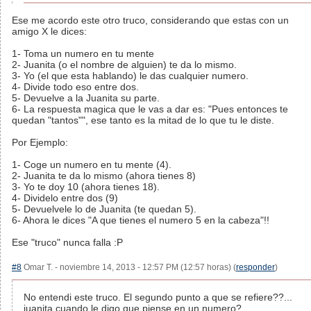
Ese me acordo este otro truco, considerando que estas con un
amigo X le dices:
1- Toma un numero en tu mente
2- Juanita (o el nombre de alguien) te da lo mismo.
3- Yo (el que esta hablando) le das cualquier numero.
4- Divide todo eso entre dos.
5- Devuelve a la Juanita su parte.
6- La respuesta magica que le vas a dar es: "Pues entonces te
quedan "tantos"", ese tanto es la mitad de lo que tu le diste.
Por Ejemplo:
1- Coge un numero en tu mente (4).
2- Juanita te da lo mismo (ahora tienes 8)
3- Yo te doy 10 (ahora tienes 18).
4- Dividelo entre dos (9)
5- Devuelvele lo de Juanita (te quedan 5).
6- Ahora le dices "A que tienes el numero 5 en la cabeza"!!
Ese "truco" nunca falla :P
#8
Omar T. - noviembre 14, 2013 - 12:57 PM (12:57 horas) (
responder
)
No entendi este truco. El segundo punto a que se refiere??...
juanita cuando le digo que piense en un numero?