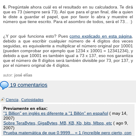
6.
Pregúntale ahora cuál es el resultado en su calculadora. Te dirá
que es 73 (siempre será 73). Así que para el gran final, dile a quien
le diste a guardar el papel, que por favor lo abra y muestre el
número que tiene escrito. Para el asombro de todos, será el 73... :)
¿Y por qué funciona esto? Pues
como explicado en esta página
,
debido a que escribir cualquier número de 4 dígitos dos veces
seguidas, es equivalente a multiplicar el número original por 10001
(pueden comprobar por ejemplo que 1234 x 10001 = 12341234), y
debido a que 10001 es también igual a 73 x 137, eso nos garantiza
que el número de 8 dígitos será también divisible por 73, por 137, y
por el número original de 4 dígitos.
autor:
josé elías
19 comentarios
Ciencia
,
Curiosidades
Previamente en eliax:
"1 Billion" en inglés es diferente a "1 Billón" en español
( may 14,
2007)
Sobre TeraBytes, GigaBytes, MB, KB, Kb, bits, Mbps, etc
( ago 9,
2007)
Prueba matemática de que 0.9999... = 1 (increíble pero cierto, con