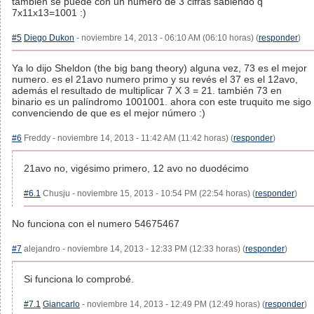
tambien se puede con un numero de 3 cifras sabiendo q
7x11x13=1001 :)
#5
Diego Dukon
- noviembre 14, 2013 - 06:10 AM (06:10 horas) (
responder
)
Ya lo dijo Sheldon (the big bang theory) alguna vez, 73 es el mejor
numero. es el 21avo numero primo y su revés el 37 es el 12avo,
además el resultado de multiplicar 7 X 3 = 21. también 73 en
binario es un palíndromo 1001001. ahora con este truquito me sigo
convenciendo de que es el mejor número :)
#6
Freddy - noviembre 14, 2013 - 11:42 AM (11:42 horas) (
responder
)
21avo no, vigésimo primero, 12 avo no duodécimo
#6.1
Chusju - noviembre 15, 2013 - 10:54 PM (22:54 horas) (
responder
)
No funciona con el numero 54675467
#7
alejandro - noviembre 14, 2013 - 12:33 PM (12:33 horas) (
responder
)
Si funciona lo comprobé.
#7.1
Giancarlo
- noviembre 14, 2013 - 12:49 PM (12:49 horas) (
responder
)