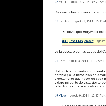
#2
Marcos - agosto 8, 2014 - 05:30 AM (
Dwayne Johnson nunca ha sido un 
#3
-*Amber*- - agosto 8, 2014 - 10:31 A
Es obvio que Hollywood esp
#3.1
José Elías
(
enlace
) - agosto
yo la buscare por las aguas del Co
#4
ENZO - agosto 8, 2014 - 11:10 AM (11
Hola antes que nada no e mirado e
horrible ( sí la miras bien en det
exactamente que hacer en cada mo
y daré mi punto de vista siento de
te lo digo yo que si soy aficionado 
#5
Miguel
- agosto 9, 2014 - 12:37 PM (
Comparto tu opinion, si a El