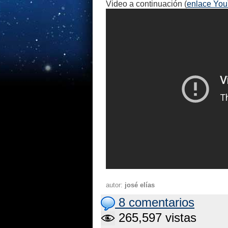
Video a continuación (
enlace Yo
autor:
josé elías
8 comentarios
265,597 vistas