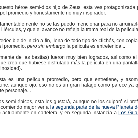
puesto héroe semi-dios hijo de Zeus, esta ves protagonizada
pel promedio y honestamente no muy inspirador.
lamentablemente no se las puedo mencionar para no arruinarles 
 Hércules, y que el avance no refleja la trama real de la película
edecible de inicio a fin, llena de todo tipo de clichés, con copi
el promedio,
pero sin embargo
la película es entretenida...
rmente de las bestias) fueron muy bien logrados, así como el 
ue creo que hubiese disfrutado más la película en una pantal
inosidad).
esta es una película promedio, pero que entretiene, y as
cine, aunque ojo, eso no es un gran halago como parece ya 
te personaje...
las semi-épicas, esta les gustará, aunque no los culparé si pr
recomiendo mejor ver a
la segunda parte de la nueva Planeta d
) actualmente en cartelera, y en segunda instancia a
Los Guar