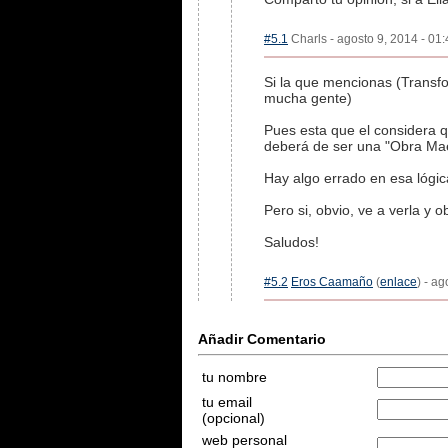
#5.1
Charls - agosto 9, 2014 - 01:
Si la que mencionas (Transf
mucha gente)
Pues esta que el considera q
deberá de ser una "Obra Mae
Hay algo errado en esa lógic
Pero si, obvio, ve a verla y o
Saludos!
#5.2
Eros Caamaño
(
enlace
) - a
Añadir Comentario
tu nombre
tu email
(opcional)
web personal