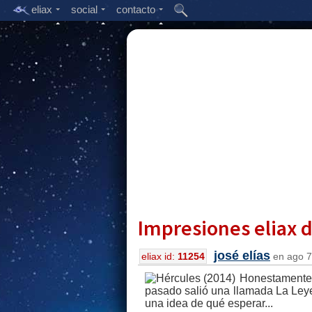
eliax
social
contacto
Impresiones eliax de
josé elías
eliax id:
11254
en ago 7,
Honestamente,
pasado salió una llamada La Leyen
una idea de qué esperar...