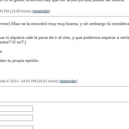
45 PM (13:45 horas) (
responder
)
ormer) Eliax se la encontró muy muy buena, y sin embargo tú conside
ue ni siquiera vale la pena de ir al cine, y que podemos esperar a verl
stra"! O no?:)
a.
bten tu propia opinión.
gosto 9, 2014 - 04:01 PM (16:01 horas) (
responder
)