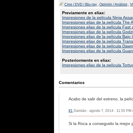
Cine / DVD / Blu-ray
,
Opinión / Análisis
,
V
Previamente en eliax:
Impresiones de la película Ninja Assa
Impresiones eliax de la película The
Impresiones eliax de la película Fast
Impresiones eliax de la película Godzi
Impresiones eliax de la película Bajo 
Impresiones eliax de la película Tran
Impresiones eliax de la película Dawn
Impresiones eliax de la película Guar
Posteriormente en eliax:
Impresiones eliax de la película Tortu
Comentarios
Acabo de salir del estreno, la pe
#1
Damián - agosto 7, 2014 - 11:55 PM (
Si la Roca a conseguido la mejor 