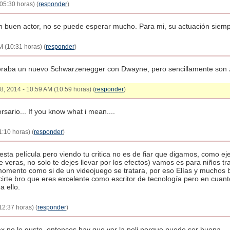
05:30 horas) (
responder
)
buen actor, no se puede esperar mucho. Para mi, su actuación siemp
M (10:31 horas) (
responder
)
eraba un nuevo Schwarzenegger con Dwayne, pero sencillamente son 
 8, 2014 - 10:59 AM (10:59 horas) (
responder
)
rsario... If you know what i mean....
:10 horas) (
responder
)
sta película pero viendo tu critica no es de fiar que digamos, como e
alle veras, no solo te dejes llevar por los efectos) vamos es para niño
mento como si de un videojuego se tratara, por eso Elías y muchos ba
cirte bro que eres excelente como escritor de tecnología pero en cuant
a ello.
12:37 horas) (
responder
)
iax no le gusto, entonces hay que ver la peli porque puede ser buena.