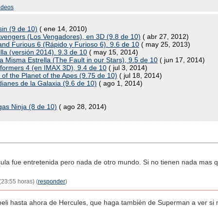
ideos
sin (9 de 10)
( ene 14, 2010)
 Avengers (Los Vengadores), en 3D (9.8 de 10)
( abr 27, 2012)
 and Furious 6 (Rápido y Furioso 6). 9.6 de 10
( may 25, 2013)
lla (versión 2014). 9.3 de 10
( may 15, 2014)
la Misma Estrella (The Fault in our Stars), 9.5 de 10
( jun 17, 2014)
sformers 4 (en IMAX 3D), 9.4 de 10
( jul 3, 2014)
 of the Planet of the Apes (9.75 de 10)
( jul 18, 2014)
dianes de la Galaxia (9.6 de 10)
( ago 1, 2014)
gas Ninja (8 de 10)
( ago 28, 2014)
lícula fue entretenida pero nada de otro mundo. Si no tienen nada mas q
23:55 horas) (
responder
)
peli hasta ahora de Hercules, que haga también de Superman a ver si n