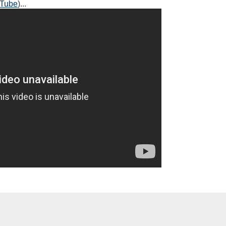
uTube
)...