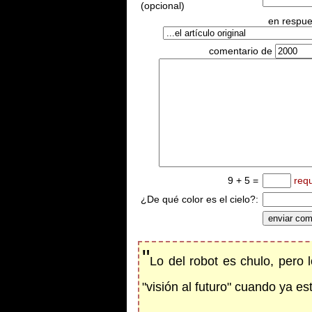
(opcional)
en respues
comentario de
9 + 5 =
req
¿De qué color es el cielo?:
"
Lo del robot es chulo, pero
"visión al futuro" cuando ya e