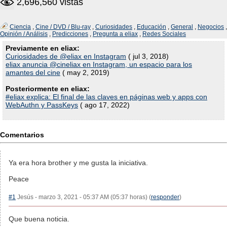
2,696,560 vistas
Ciencia
,
Cine / DVD / Blu-ray
,
Curiosidades
,
Educación
,
General
,
Negocios
,
Opinión / Análisis
,
Predicciones
,
Pregunta a eliax
,
Redes Sociales
Previamente en eliax:
Curiosidades de @eliax en Instagram
( jul 3, 2018)
eliax anuncia @cineliax en Instagram, un espacio para los
amantes del cine
( may 2, 2019)
Posteriormente en eliax:
#eliax explica: El final de las claves en páginas web y apps con
WebAuthn y PassKeys
( ago 17, 2022)
Comentarios
Ya era hora brother y me gusta la iniciativa.
Peace
#1
Jesús - marzo 3, 2021 - 05:37 AM (05:37 horas) (
responder
)
Que buena noticia.