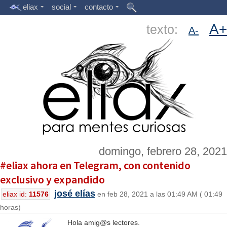
eliax
social
contacto
A+
texto:
A-
domingo, febrero 28, 2021
#eliax ahora en Telegram, con contenido
exclusivo y expandido
josé elías
eliax id:
11576
en feb 28, 2021 a las 01:49 AM ( 01:49
horas)
Hola amig@s lectores.