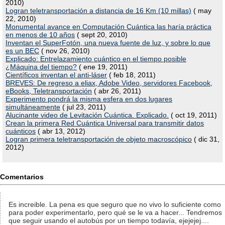
2010)
Logran teletransportación a distancia de 16 Km (10 millas)
( may
22, 2010)
Monumental avance en Computación Cuántica las haría práctica
en menos de 10 años
( sept 20, 2010)
Inventan el SuperFotón, una nueva fuente de luz, y sobre lo que
es un BEC
( nov 26, 2010)
Explicado: Entrelazamiento cuántico en el tiempo posible
¿Máquina del tiempo?
( ene 19, 2011)
Científicos inventan el anti-láser
( feb 18, 2011)
BREVES: De regreso a eliax, Adobe Video, servidores Facebook,
eBooks, Teletransportación
( abr 26, 2011)
Experimento pondrá la misma esfera en dos lugares
simultáneamente
( jul 23, 2011)
Alucinante video de Levitación Cuántica. Explicado.
( oct 19, 2011)
Crean la primera Red Cuántica Universal para transmitir datos
cuánticos
( abr 13, 2012)
Logran primera teletransportación de objeto macroscópico
( dic 31,
2012)
Comentarios
Es increible. La pena es que seguro que no vivo lo suficiente como
para poder experimentarlo, pero qué se le va a hacer... Tendremos
que seguir usando el autobús por un tiempo todavía, ejejejej....