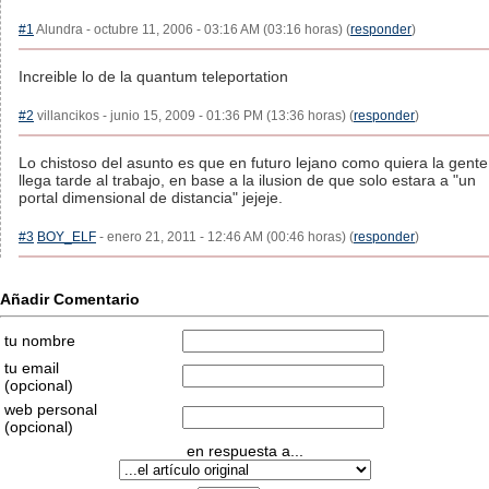
#1
Alundra - octubre 11, 2006 - 03:16 AM (03:16 horas) (
responder
)
Increible lo de la quantum teleportation
#2
villancikos - junio 15, 2009 - 01:36 PM (13:36 horas) (
responder
)
Lo chistoso del asunto es que en futuro lejano como quiera la gente
llega tarde al trabajo, en base a la ilusion de que solo estara a "un
portal dimensional de distancia" jejeje.
#3
BOY_ELF
- enero 21, 2011 - 12:46 AM (00:46 horas) (
responder
)
Añadir Comentario
tu nombre
tu email
(opcional)
web personal
(opcional)
en respuesta a...