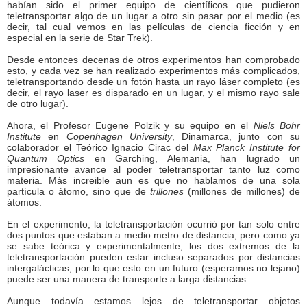
habían sido el primer equipo de científicos que pudieron
teletransportar algo de un lugar a otro sin pasar por el medio (es
decir, tal cual vemos en las películas de ciencia ficción y en
especial en la serie de Star Trek).
Desde entonces decenas de otros experimentos han comprobado
esto, y cada vez se han realizado experimentos más complicados,
teletransportando desde un fotón hasta un rayo láser completo (es
decir, el rayo laser es disparado en un lugar, y el mismo rayo sale
de otro lugar).
Ahora, el Profesor Eugene Polzik y su equipo en el
Niels Bohr
Institute
en
Copenhagen University
, Dinamarca, junto con su
colaborador el Teórico Ignacio Cirac del
Max Planck Institute for
Quantum Optics
en Garching, Alemania, han lugrado un
impresionante avance al poder teletransportar tanto luz como
materia. Más increible aun es que no hablamos de una sola
partícula o átomo, sino que de
trillones
(millones de millones) de
átomos.
En el experimento, la teletransportación ocurrió por tan solo entre
dos puntos que estaban a medio metro de distancia, pero como ya
se sabe teórica y experimentalmente, los dos extremos de la
teletransportación pueden estar incluso separados por distancias
intergalácticas, por lo que esto en un futuro (esperamos no lejano)
puede ser una manera de transporte a larga distancias.
Aunque todavía estamos lejos de teletransportar objetos