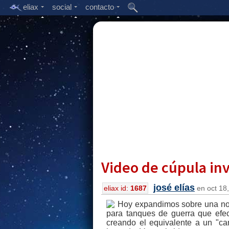
eliax
social
contacto
Video de cúpula inv
josé elías
eliax id:
1687
en oct 18,
Hoy expandimos sobre una noti
para tanques de guerra que efec
creando el equivalente a un "ca