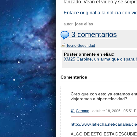
lanzado. Vean el video y se sorp
Enlace original a la noticia con v
autor:
josé elías
3 comentarios
Tecno-Seguridad
Posteriormente en eliax:
XM25 Carbine, un arma que dispara b
Comentarios
Creo que con esto ya estamos entr
viajaremos a hipervelocidad?
#1
German
- octubre 18, 2006 - 05:51 P
http://www.laflecha.net/canales/ci
ALGO DE ESTO ESTA DESCUBIE