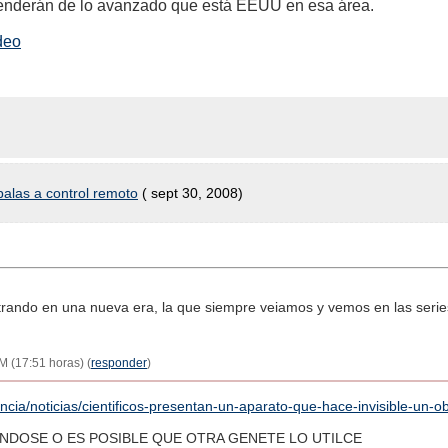
renderán de lo avanzado que está EEUU en esa área.
ideo
alas a control remoto
( sept 30, 2008)
ando en una nueva era, la que siempre veiamos y vemos en las series 
M (17:51 horas) (
responder
)
encia/noticias/cientificos-presentan-un-aparato-que-hace-invisible-un-ob
NDOSE O ES POSIBLE QUE OTRA GENETE LO UTILCE