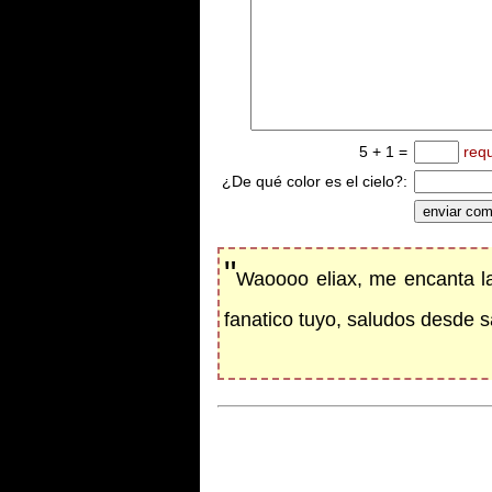
5 + 1 =
req
¿De qué color es el cielo?:
"
Waoooo eliax, me encanta la
fanatico tuyo, saludos desde 