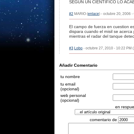
SEGUN UN CIENTIFICO LO ACAB
#2
MARIO (
enlace
) - octubre 20, 2006 
El campo de fuerza en cuestion es
dispara cuando el misil se acerca
mientras el radar del tanque detect
#3
Lobo
- octubre 27, 2010 - 10:22 PM (
Añadir Comentario
tu nombre
tu email
(opcional)
web personal
(opcional)
en respues
comentario de