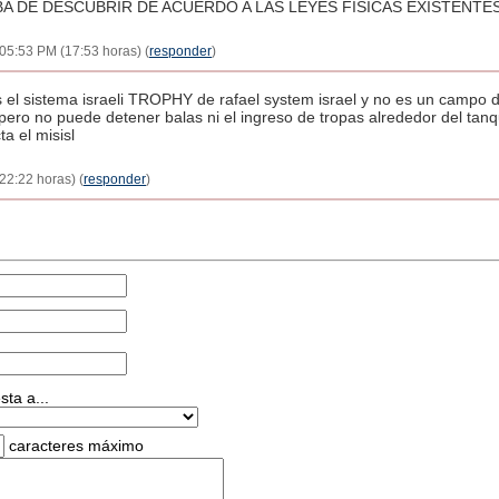
A DE DESCUBRIR DE ACUERDO A LAS LEYES FISICAS EXISTENTES
- 05:53 PM (17:53 horas) (
responder
)
 el sistema israeli TROPHY de rafael system israel y no es un campo d
 pero no puede detener balas ni el ingreso de tropas alrededor del tan
a el misisl
22:22 horas) (
responder
)
ta a...
caracteres máximo