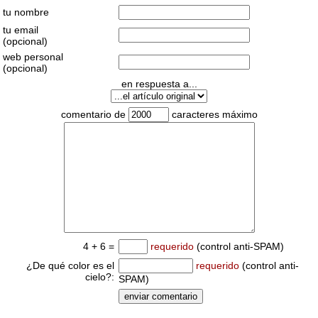
tu nombre
tu email
(opcional)
web personal
(opcional)
en respuesta a...
comentario de
caracteres máximo
4 + 6 =
requerido
(control anti-SPAM)
¿De qué color es el
requerido
(control anti-
cielo?:
SPAM)