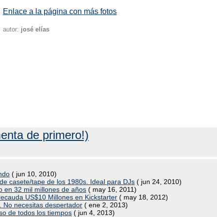
Enlace a la página con más fotos
autor:
josé elías
enta de primero!)
undo
( jun 10, 2010)
 de casete/tape de los 1980s. Ideal para DJs
( jun 24, 2010)
o en 32 mil millones de años
( may 16, 2011)
e recauda US$10 Millones en Kickstarter
( may 18, 2012)
s. No necesitas despertador
( ene 2, 2013)
so de todos los tiempos
( jun 4, 2013)