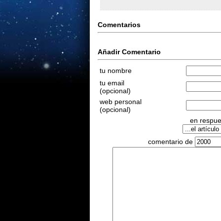
Comentarios
Añadir Comentario
tu nombre
tu email
(opcional)
web personal
(opcional)
en respues
comentario de