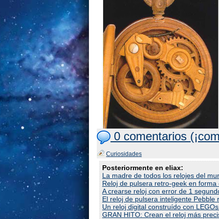
0 comentarios (¡com
Curiosidades
Posteriormente en eliax:
La madre de todos los relojes del m
Reloj de pulsera retro-geek en forma
A crearse reloj con error de 1 segund
El reloj de pulsera inteligente Pebbl
Un reloj digital construído con LEGO
GRAN HITO: Crean el reloj más preci