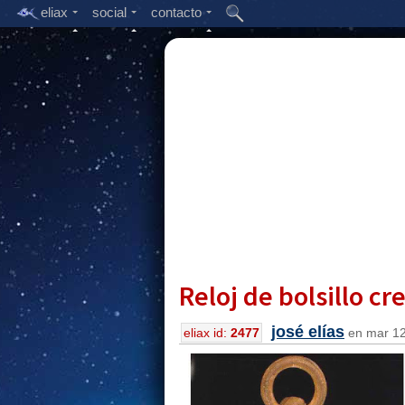
eliax
social
contacto
Reloj de bolsillo c
josé elías
eliax id:
2477
en mar 12,