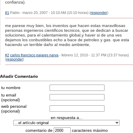
confianza).
#1
Pablo - marzo 20, 2007 - 10:10 AM (10:10 horas) (
responder
)
me parese muy bien, los inventos que hacen estas maravillosas
personas ingenieros cientificos tecnicos, que se dedican a buscar
soluciones, para el calentamiento global,y haver si de una ves
dejamos los conbustibles echo a bace de petroleo y gas. que esta
haciendo un terrible daño al medio ambiente,
#2
carlos francisco pajares narva
- febrero 12, 2010 - 11:37 PM (23:37 horas)
(
responder
)
Añadir Comentario
tu nombre
tu email
(opcional)
web personal
(opcional)
en respuesta a...
comentario de
caracteres máximo