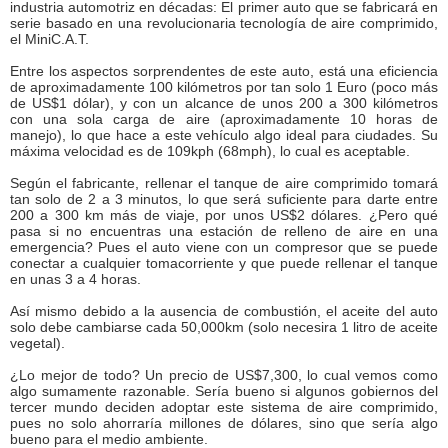
industria automotriz en décadas: El primer auto que se fabricará en
serie basado en una revolucionaria tecnología de aire comprimido,
el MiniC.A.T.
Entre los aspectos sorprendentes de este auto, está una eficiencia
de aproximadamente 100 kilómetros por tan solo 1 Euro (poco más
de US$1 dólar), y con un alcance de unos 200 a 300 kilómetros
con una sola carga de aire (aproximadamente 10 horas de
manejo), lo que hace a este vehículo algo ideal para ciudades. Su
máxima velocidad es de 109kph (68mph), lo cual es aceptable.
Según el fabricante, rellenar el tanque de aire comprimido tomará
tan solo de 2 a 3 minutos, lo que será suficiente para darte entre
200 a 300 km más de viaje, por unos US$2 dólares. ¿Pero qué
pasa si no encuentras una estación de relleno de aire en una
emergencia? Pues el auto viene con un compresor que se puede
conectar a cualquier tomacorriente y que puede rellenar el tanque
en unas 3 a 4 horas.
Así mismo debido a la ausencia de combustión, el aceite del auto
solo debe cambiarse cada 50,000km (solo necesira 1 litro de aceite
vegetal).
¿Lo mejor de todo? Un precio de US$7,300, lo cual vemos como
algo sumamente razonable. Sería bueno si algunos gobiernos del
tercer mundo deciden adoptar este sistema de aire comprimido,
pues no solo ahorraría millones de dólares, sino que sería algo
bueno para el medio ambiente.