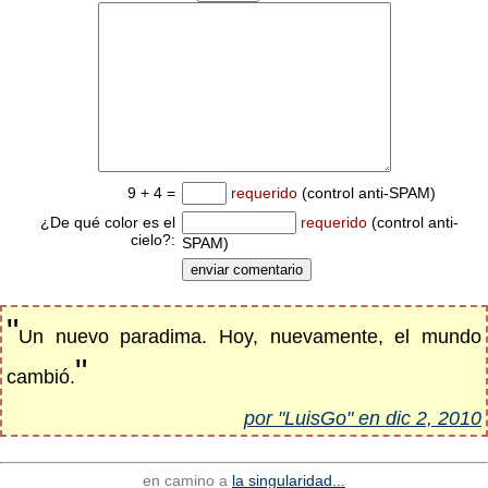
9 + 4 =
requerido
(control anti-SPAM)
¿De qué color es el
requerido
(control anti-
cielo?:
SPAM)
"
Un nuevo paradima. Hoy, nuevamente, el mundo
"
cambió.
por "LuisGo" en dic 2, 2010
en camino a
la singularidad...