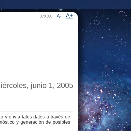
A+
texto:
A-
iércoles, junio 1, 2005
o y enví­a tales dates a través de
gnóstico y generación de posibles