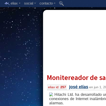
eliax
social
contacto
Monitereador de sal
josé elías
eliax id:
257
en jun 1, 2
Hitachi Ltd. ha desarrollado u
conexiones de Internet inalámbri
alarmas.