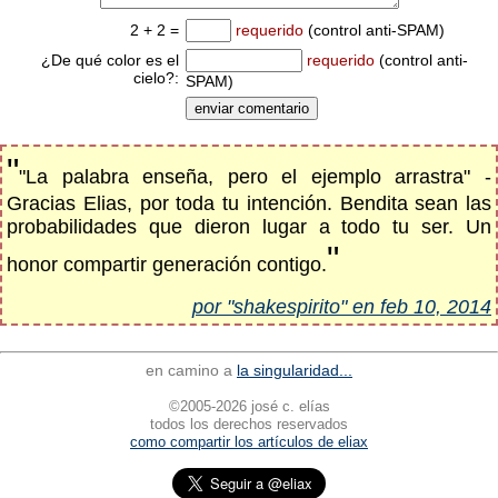
2 + 2 =
requerido
(control anti-SPAM)
¿De qué color es el
requerido
(control anti-
cielo?:
SPAM)
"
"La palabra enseña, pero el ejemplo arrastra" -
Gracias Elias, por toda tu intención. Bendita sean las
probabilidades que dieron lugar a todo tu ser. Un
"
honor compartir generación contigo.
por "shakespirito" en feb 10, 2014
en camino a
la singularidad...
©2005-2026 josé c. elías
todos los derechos reservados
como compartir los artículos de eliax