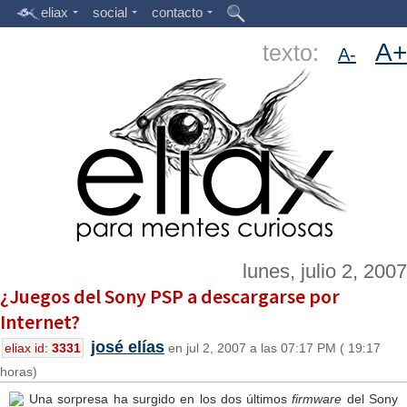
eliax
social
contacto
A+
texto:
A-
lunes, julio 2, 2007
¿Juegos del Sony PSP a descargarse por
Internet?
josé elías
eliax id:
3331
en jul 2, 2007 a las 07:17 PM ( 19:17
horas)
Una sorpresa ha surgido en los dos últimos
firmware
del Sony