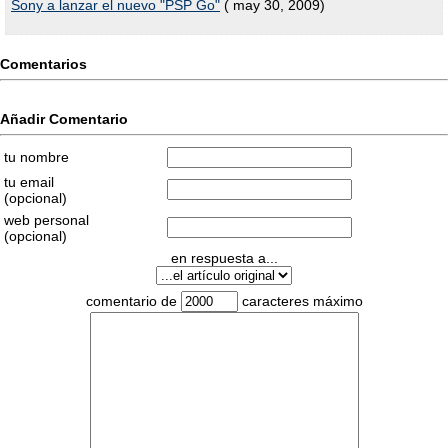
Sony a lanzar el nuevo "PSP Go"
( may 30, 2009)
Comentarios
Añadir Comentario
tu nombre
tu email
(opcional)
web personal
(opcional)
en respuesta a...
comentario de
caracteres máximo