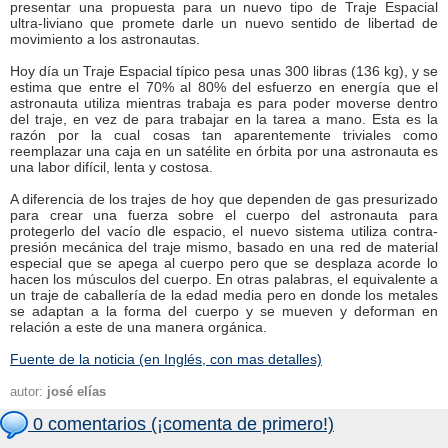
presentar una propuesta para un nuevo tipo de Traje Espacial
ultra-liviano que promete darle un nuevo sentido de libertad de
movimiento a los astronautas.
Hoy día un Traje Espacial típico pesa unas 300 libras (136 kg), y se
estima que entre el 70% al 80% del esfuerzo en energía que el
astronauta utiliza mientras trabaja es para poder moverse dentro
del traje, en vez de para trabajar en la tarea a mano. Esta es la
razón por la cual cosas tan aparentemente triviales como
reemplazar una caja en un satélite en órbita por una astronauta es
una labor difícil, lenta y costosa.
A diferencia de los trajes de hoy que dependen de gas presurizado
para crear una fuerza sobre el cuerpo del astronauta para
protegerlo del vacío dle espacio, el nuevo sistema utiliza contra-
presión mecánica del traje mismo, basado en una red de material
especial que se apega al cuerpo pero que se desplaza acorde lo
hacen los músculos del cuerpo. En otras palabras, el equivalente a
un traje de caballería de la edad media pero en donde los metales
se adaptan a la forma del cuerpo y se mueven y deforman en
relación a este de una manera orgánica.
Fuente de la noticia (en Inglés, con mas detalles)
autor:
josé elías
0 comentarios (¡comenta de primero!)