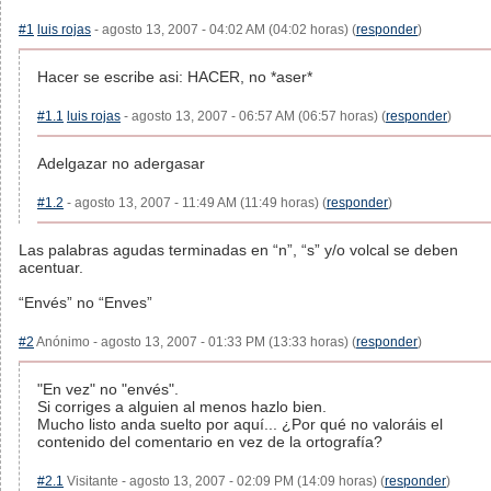
#1
luis rojas
- agosto 13, 2007 - 04:02 AM (04:02 horas) (
responder
)
Hacer se escribe asi: HACER, no *aser*
#1.1
luis rojas
- agosto 13, 2007 - 06:57 AM (06:57 horas) (
responder
)
Adelgazar no adergasar
#1.2
- agosto 13, 2007 - 11:49 AM (11:49 horas) (
responder
)
Las palabras agudas terminadas en “n”, “s” y/o volcal se deben
acentuar.
“Envés” no “Enves”
#2
Anónimo - agosto 13, 2007 - 01:33 PM (13:33 horas) (
responder
)
"En vez" no "envés".
Si corriges a alguien al menos hazlo bien.
Mucho listo anda suelto por aquí... ¿Por qué no valoráis el
contenido del comentario en vez de la ortografía?
#2.1
Visitante - agosto 13, 2007 - 02:09 PM (14:09 horas) (
responder
)