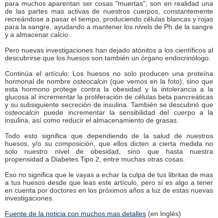
para muchos aparentan ser cosas "muertas", son en realidad una
de las partes mas activas de nuestros cuerpos, constantemente
recreándose a pasar el tiempo, produciendo células blancas y rojas
para la sangre, ayudando a mantener los nivels de Ph de la sangre
y a almacenar calcio.
Pero nuevas investigaciones han dejado atónitos a los científicos al
descubrirse que los huesos son también un órgano endocrinólogo.
Continúa el artículo: Los huesos no solo producen una proteína
hormonal de nombre
osteocalcin
(que vemos en la foto), sino que
esta hormono protege contra la obesidad y la intolerancia a la
glucosa al incrementar la proliferación de células beta pancreáticas
y su subsiguiente secreción de insulina. También se descubrió que
osteocalcin
puede incrementar la sensibilidad del cuerpo a la
insulina, así como reducir el almacenamiento de grasas.
Todo esto significa que dependiendo de la salud de nuestros
huesos, y/o su composición, que ellos dicten a cierta medida no
solo nuestro nivel de obesidad, sino que hasta nuestra
propensidad a Diabetes Tipo 2, entre muchas otras cosas.
Eso no significa que le vayas a echar la culpa de tus libritas de mas
a tus huesos desde que leas este artículo, pero sí es algo a tener
en cuenta por doctores en los próximos años a luz de estas nuevas
investigaciones.
Fuente de la noticia con muchos mas detalles
(en Inglés)