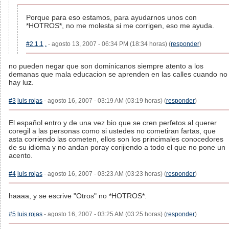
Porque para eso estamos, para ayudarnos unos con
*HOTROS*, no me molesta si me corrigen, eso me ayuda.
#2.1.1
.
- agosto 13, 2007 - 06:34 PM (18:34 horas) (
responder
)
no pueden negar que son dominicanos siempre atento a los
demanas que mala educacion se aprenden en las calles cuando no
hay luz.
#3
luis rojas
- agosto 16, 2007 - 03:19 AM (03:19 horas) (
responder
)
El español entro y de una vez bio que se cren perfetos al querer
coregil a las personas como si ustedes no cometiran fartas, que
asta corriendo las cometen, ellos son los princimales conocedores
de su idioma y no andan poray corijiendo a todo el que no pone un
acento.
#4
luis rojas
- agosto 16, 2007 - 03:23 AM (03:23 horas) (
responder
)
haaaa, y se escrive "Otros" no *HOTROS*.
#5
luis rojas
- agosto 16, 2007 - 03:25 AM (03:25 horas) (
responder
)