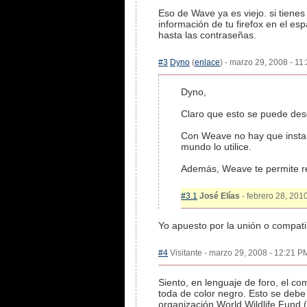
Eso de Wave ya es viejo. si tien
información de tu firefox en el es
hasta las contraseñas.
#3
Dyno
(
enlace
) - marzo 29, 2008 - 11
Dyno,
Claro que esto se puede desd
Con Weave no hay que instala
mundo lo utilice.
Además, Weave te permite rep
#3.1
José Elías
- febrero 28, 2010
Yo apuesto por la unión o compat
#4
Visitante - marzo 29, 2008 - 12:21 PM
Siento, en lenguaje de foro, el c
toda de color negro. Esto se debe
organización World Wildlife Fund