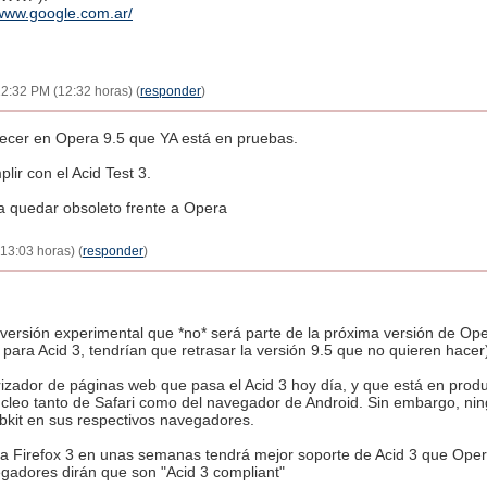
/www.google.com.ar/
12:32 PM (12:32 horas) (
responder
)
arecer en Opera 9.5 que YA está en pruebas.
ir con el Acid Test 3.
a quedar obsoleto frente a Opera
13:03 horas) (
responder
)
versión experimental que *no* será parte de la próxima versión de Ope
para Acid 3, tendrían que retrasar la versión 9.5 que no quieren hacer
erizador de páginas web que pasa el Acid 3 hoy día, y que está en pro
núcleo tanto de Safari como del navegador de Android. Sin embargo, ni
bkit en sus respectivos navegadores.
a Firefox 3 en unas semanas tendrá mejor soporte de Acid 3 que Ope
egadores dirán que son "Acid 3 compliant"