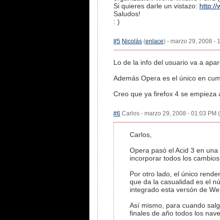
Si quieres darle un vistazo:
http:/
Saludos!
: )
#5
Nicolás
(
enlace
) - marzo 29, 2008 - 
Lo de la info del usuario va a ap
Además Opera es el único en cumpl
Creo que ya firefox 4 se empieza 
#6
Carlos - marzo 29, 2008 - 01:03 PM (
Carlos,
Opera pasó el Acid 3 en una 
incorporar todos los cambios 
Por otro lado, el único rend
que da la casualidad es el 
integrado esta versón de We
Así mismo, para cuando salg
finales de año todos los nav