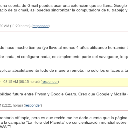
es una cuenta de Gmail puedes usar una extencion que se llama Google
pacio de tu gmail, asi puedes sincronizar la computadora de tu trabajo 
:20 AM (11:20 horas) (
responder
)
e hace mucho tiempo (yo llevo al menos 4 años utilizando herramienta
r nada, ni configurar nada, es simplemente parte del navegador, lo que
licar absolutamente todo de manera remota, no solo los enlaces a tus
 - 08:15 AM (08:15 horas) (
responder
)
ibilidad futura entre Prysm y Google Gears. Creo que Google y Mozill
 (12:21 horas) (
responder
)
omentario off topic, pero es que recién me he dado cuenta que la págin
 a la campaña "La Hora del Planeta" de concientización mundial sobre e
 (WWF).