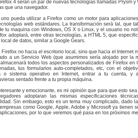
irefox 4 serán un par de nuevas tecnologías llamadas Prysm y
mas que una navegador.
uno pueda utilizar a Firefox como un motor para aplicaciones 
cnologías web estándares. La transformación será tal, que ta
 de tu maquina con Windows, OS X o Linux, y el usuario no nota
refox adoptará, entre otras tecnologías, a HTML 5, que especifi
ocal de datos, similar a Google Gears.
Firefox no hacia el escritorio local, sino que hacia el Internet
ado a un Servicio Web (que asumimos sería alojado por la 
 almacenará todos los aspectos personalizados de Firefox en I
nadas, tus formularios auto-completados, etc, con el objeti
 o sistema operativo en Internet, entrar a tu cuenta, y 
vieras sentado frente a tu propia máquina.
teresante y emocionante, es mi opinión que para que esto sea e
vegadores adoptaran las mismas especificaciones técnic
lidad. Sin embargo, esto es un tema muy complicado, dado la 
empresas como Google, Apple, Adobe y Microsoft ya tienen s
e aplicaciones, por lo que veremos qué pasa en los próximos mes