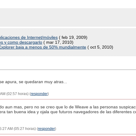
licaciones de Internet/móviles
( feb 19, 2009)
les y como descargarlo
( mar 17, 2010)
 Explorer baja a menos de 50% mundialmente
( oct 5, 2010)
o se apura, se quedaran muy atras...
 AM (02:57 horas) (
responder
)
ndo aun mas, pero no se creo que lo de Weave a las personas suspicac
cera tan buena idea y ojala que futuros navegadores de las diferentes 
5:27 AM (05:27 horas) (
responder
)