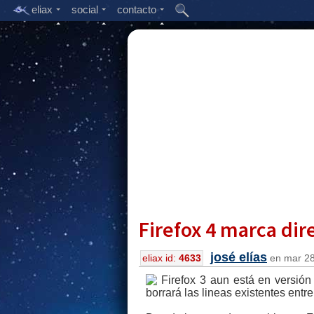
eliax
social
contacto
Firefox 4 marca di
josé elías
eliax id:
4633
en mar 28,
Firefox 3 aun está en versión
borrará las lineas existentes entr