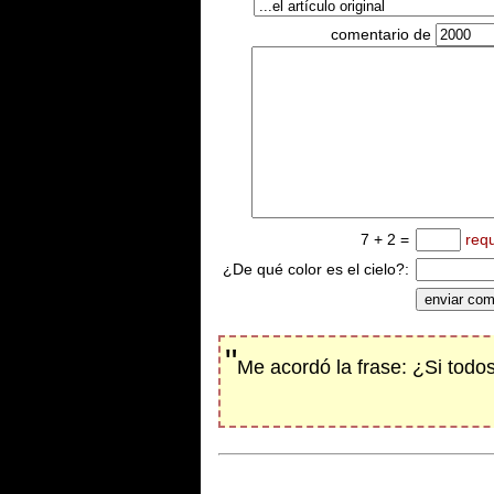
comentario de
7 + 2 =
req
¿De qué color es el cielo?:
"
Me acordó la frase: ¿Si todos