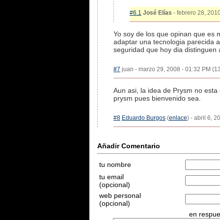
#6.1
José Elías
- febrero 28, 2010
Yo soy de los que opinan que es me
adaptar una tecnologia parecida a
seguridad que hoy dia distinguen 
#7
juan - marzo 29, 2008 - 01:32 PM (13
Aun asi, la idea de Prysm no esta 
prysm pues bienvenido sea.
#8
Eduardo Burgos
(
enlace
) - abril 6, 
Añadir Comentario
tu nombre
tu email
(opcional)
web personal
(opcional)
en respues