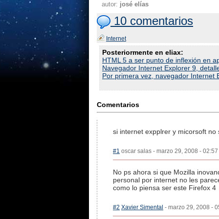
autor:
josé elías
10 comentarios
Internet
Posteriormente en eliax:
HTML 5 a ser punto de inflexión en ap
Navegador Internet Explorer 9, detal
Por primera vez, navegador Internet
Comentarios
si internet expplrer y micorsoft n
#1
oscar salas - marzo 29, 2008 - 02:57
No ps ahora si que Mozilla inova
personal por internet no les pare
como lo piensa ser este Firefox 4
#2
Xavier Simental
- marzo 29, 2008 - 0