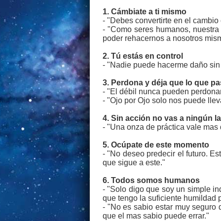
1. Cámbiate a ti mismo
- "Debes convertirte en el cambio
- "Como seres humanos, nuestra g
poder rehacernos a nosotros mis
2. Tú estás en control
- "Nadie puede hacerme daño sin
3. Perdona y déja que lo que p
- "El débil nunca pueden perdonar.
- "Ojo por Ojo solo nos puede ll
4. Sin acción no vas a ningún l
- "Una onza de práctica vale mas 
5. Ocúpate de este momento
- "No deseo predecir el futuro. 
que sigue a este."
6. Todos somos humanos
- "Solo digo que soy un simple i
que tengo la suficiente humildad 
- "No es sabio estar muy seguro 
que el mas sabio puede errar."