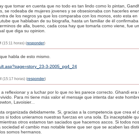
ay que tomar en cuenta que no todo es tan lindo como lo pintan, Gandhi
s, se rodeaba de mujeres jovenes y se obsesionaba con hacerles enem
ntra de los negros ya que los comparaba con los monos, esto esta en u
ube que hablaban de su biografia, hasta un familiar de él confirmaba e
 terminos de alla, bueno, cada cosa hay que tomarla como viene, fue u
ual que diga su opinion.
 (15:11 horas) (
responder
)
o que habla de esto mismo.
fault.asp?page=story_23-3-2005_pg4_24
M (15:17 horas) (
responder
)
a reflexionar y a luchar por lo que no les parece correcto. Ghandi era 
vivido. Para mi tiene más valor el mensaje que intenta dar este homb
ewton, Lavoisier...
sta organizada debidamente. Si, gracias a la competencia que crea el
s si todos unieramos nuestras fuerzas en una sola. Es inaceptable 
ientras otros estamos tan saciados que hacemos ascos. Si todos no
a sociedad el cambio mas notable tiene que ser que se acaben las disti
odos somos hermanos.