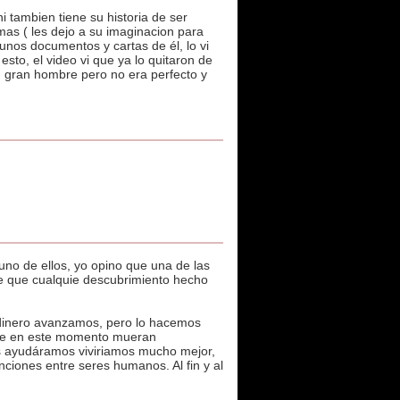
 tambien tiene su historia de ser
as ( les dejo a su imaginacion para
nos documentos y cartas de él, lo vi
sto, el video vi que ya lo quitaron de
n gran hombre pero no era perfecto y
uno de ellos, yo opino que una de las
re que cualquie descubrimiento hecho
 dinero avanzamos, pero lo hacemos
que en este momento mueran
s ayudáramos viviriamos mucho mejor,
nciones entre seres humanos. Al fin y al