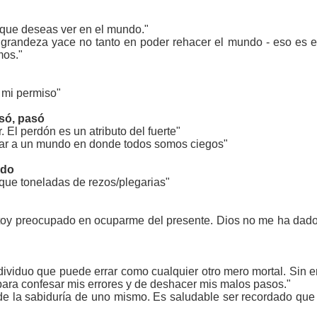
 que deseas ver en el mundo."
randeza yace no tanto en poder rehacer el mundo - eso es el
mos."
 mi permiso"
asó, pasó
 El perdón es un atributo del fuerte"
evar a un mundo en donde todos somos ciegos"
ado
que toneladas de rezos/plegarias"
Estoy preocupado en ocuparme del presente. Dios no me ha dad
ndividuo que puede errar como cualquier otro mero mortal. Sin 
para confesar mis errores y de deshacer mis malos pasos."
de la sabiduría de uno mismo. Es saludable ser recordado que e