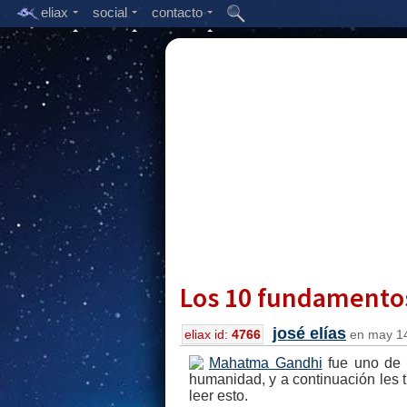
eliax
social
contacto
Los 10 fundamento
josé elías
eliax id:
4766
en may 14
Mahatma Gandhi
fue uno de l
humanidad, y a continuación les
leer esto.