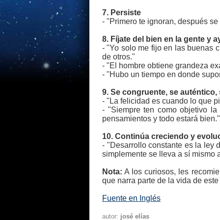
7. Persiste
- "Primero te ignoran, después se 
8. Fíjate del bien en la gente y 
- "Yo solo me fijo en las buenas 
de otros."
- "El hombre obtiene grandeza ex
- "Hubo un tiempo en donde suponí
9. Se congruente, se auténtico,
- "La felicidad es cuando lo que p
- "Siempre ten como objetivo la
pensamientos y todo estará bien."
10. Continúa creciendo y evol
- "Desarrollo constante es la ley
simplemente se lleva a sí mismo a
Nota:
A los curiosos, les recomi
que narra parte de la vida de es
Fuente en Inglés
autor:
josé elías