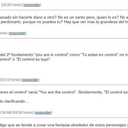
(18:20 horas) (
responder
)
anado sin hacerle dano a otro? No es un santo pero, quien lo es? No 
o perdonarlo, porque no puedes tu? Hay que ver mas la grandesa del h
ras) (
responder
)
ral del 2º fundamento "you are in control" como "Tu estas en control" 
ntrol" o "El control es tuyo".
02:43 horas) (
responder
)
 eres el control" seria "You are the control". Similarmente, "El control es
lo clarificando...
8:56 AM (08:56 horas) (
responder
)
 digo que se tiende a crear una fantasia alrededor de estos personaje