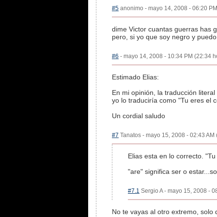
#5
anonimo - mayo 14, 2008 - 06:20 PM 
dime Victor cuantas guerras has g
pero, si yo que soy negro y pued
#6
- mayo 14, 2008 - 10:34 PM (22:34 ho
Estimado Elias:
En mi opinión, la traducción lite
yo lo traduciría como "Tu eres el co
Un cordial saludo
#7
Tanatos - mayo 15, 2008 - 02:43 AM (
Elias esta en lo correcto. "Tu
"are" significa ser o estar...so
#7.1
Sergio A - mayo 15, 2008 - 0
No te vayas al otro extremo, solo