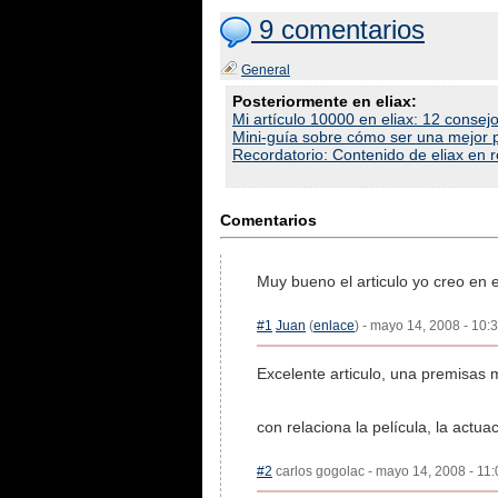
9 comentarios
General
Posteriormente en eliax:
Mi artículo 10000 en eliax: 12 consejo
Mini-guía sobre cómo ser una mejor p
Recordatorio: Contenido de eliax en r
Comentarios
Muy bueno el articulo yo creo en es
#1
Juan
(
enlace
) - mayo 14, 2008 - 10:
Excelente articulo, una premisas 
con relaciona la película, la actu
#2
carlos gogolac - mayo 14, 2008 - 11: