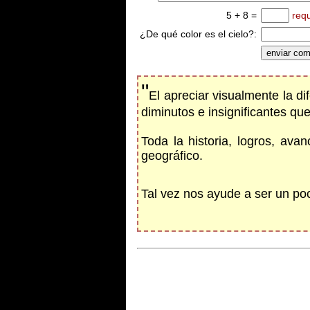
5 + 8 =
req
¿De qué color es el cielo?:
"
El apreciar visualmente la d
diminutos e insignificantes q
Toda la historia, logros, av
geográfico.
Tal vez nos ayude a ser un po