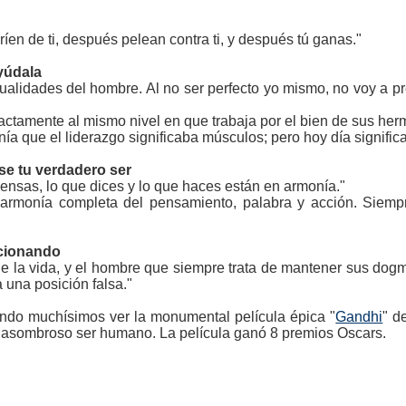
ríen de ti, después pelean contra ti, y después tú ganas."
ayúdala
cualidades del hombre. Al no ser perfecto yo mismo, no voy a pr
actamente al mismo nivel en que trabaja por el bien de sus he
a que el liderazgo significaba músculos; pero hoy día significa
 se tu verdadero ser
iensas, lo que dices y lo que haces están en armonía."
 armonía completa del pensamiento, palabra y acción. Siempre
ucionando
 de la vida, y el hombre que siempre trata de mantener sus dog
 una posición falsa."
endo muchísimos ver la monumental película épica "
Gandhi
" d
te asombroso ser humano. La película ganó 8 premios Oscars.