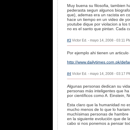
Muy buena su filosofia, tambien h
pederasta segun algunos biografo
que), ademas era un racista en co
hace un tiempo en un video de yout
youtube dique por violacion a los
no es el santo que pintan. Cada c
#3
Victor Ed. - mayo 14, 2008 - 03:11 PM
Por ejemplo ahi tienen un articul
http://www.dailytimes.com.pk/de
#4
Victor Ed. - mayo 14, 2008 - 03:17 P
Algunas personas dedican su vida 
personas más inteligentes que ha 
por científicos como A. Einstein, N
Esta claro que la humanidad no e
mucho menos de lo que lo hariamo
muchísimas personas de hambre m
en la siguiente evolución que de l
cabo si nos ponemos a pensar t