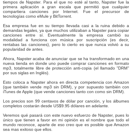
tiempos de Napster. Para el que no esté al tanto, Napster fue la
primera aplicación a gran escala que permitió que cualquier
compartiera canciones por Internet. Fue el precursor de
tecnologías como eMule y BitTorrent.
Esa empresa fue en su tiempo llevada casi a la ruina debido a
demandas legales, ya que muchos utilizaban a Napster para copiar
canciones entre sí. Eventualmente la empresa cambió su
modalidad a funciona con música por suscripción (es decir,
rentabas las canciones), pero lo cierto es que nunca volvió a su
popularidad de antes.
Ahora, Napster acaba de anunciar que se ha transformado en una
nueva tienda en donde uno puede comprar canciones en formato
mp3, totalmente libre de protección anti-copia (el llamado "DRM"
por sus siglas en Inglés).
Esto coloca a Napster ahora en directa competencia con Amazon
(que también vende mp3 sin DRM), y por supuesto también con
iTunes de Apple (que vende canciones tanto con como sin DRM).
Los precios son 99 centavos de dólar por canción, y los álbumes
completos costarán desde US$9.95 dólares en adelante.
Veremos qué pasará con este nuevo esfuerzo de Napster, pues lo
único que tienen a favor en mi opinión es el nombre que todo el
mundo reconoce, aparte de eso creo que es posible que Amazon
sea mas exitoso que ellos.