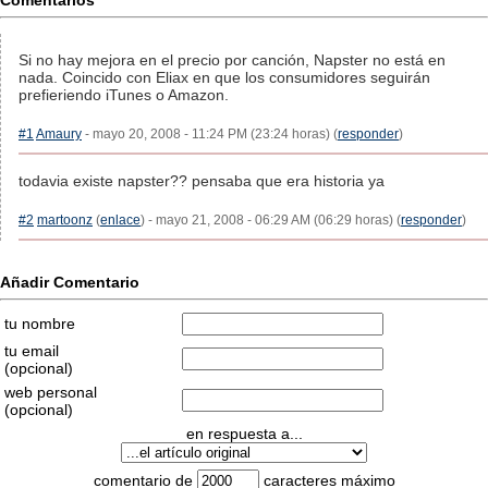
Comentarios
Si no hay mejora en el precio por canción, Napster no está en
nada. Coincido con Eliax en que los consumidores seguirán
prefieriendo iTunes o Amazon.
#1
Amaury
- mayo 20, 2008 - 11:24 PM (23:24 horas) (
responder
)
todavia existe napster?? pensaba que era historia ya
#2
martoonz
(
enlace
) - mayo 21, 2008 - 06:29 AM (06:29 horas) (
responder
)
Añadir Comentario
tu nombre
tu email
(opcional)
web personal
(opcional)
en respuesta a...
comentario de
caracteres máximo