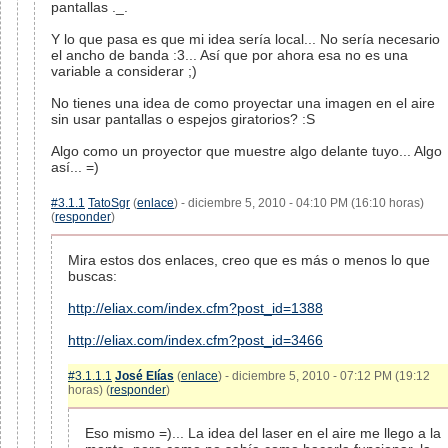
pantallas ._.
Y lo que pasa es que mi idea sería local... No sería necesario
el ancho de banda :3... Así que por ahora esa no es una
variable a considerar ;)
No tienes una idea de como proyectar una imagen en el aire
sin usar pantallas o espejos giratorios? :S
Algo como un proyector que muestre algo delante tuyo... Algo
así... =)
#3.1.1
TatoSgr
(
enlace
) - diciembre 5, 2010 - 04:10 PM (16:10 horas)
(
responder
)
Mira estos dos enlaces, creo que es más o menos lo que
buscas:
http://eliax.com/index.cfm?post_id=1388
http://eliax.com/index.cfm?post_id=3466
#3.1.1.1
José Elías
(
enlace
) - diciembre 5, 2010 - 07:12 PM (19:12
horas) (
responder
)
Eso mismo =)... La idea del laser en el aire me llego a la