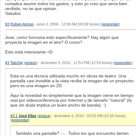
complica asumir todos los gastos, y esto yo creo que sería bien
recibido, no se que opinan.
Saludos
#2
Ruben Alonso
- junio 3, 2008 - 12:08 AM (00:08 horas) (
responder
)
Jose, como funciona esto específicamente? Hay algún que
proyecta la imagen en el aire? O como?
Esto está interesante =D
#3
TatoSgr
(
enlace
) - diciembre 5, 2010 - 12:53 PM (12:53 horas) (
responder
)
Esta es una técnica utilizada mucho en obras de teatro: Una
pantalla casi invisible a la vista recibe la imagen de un proyector,
pero es una imagen en 2D.
Aquí la novedad es simplemente que la imagen viene en tiempo
real por videoconferencia por Internet y de tamaño "natural" (lo
que sin duda implica un buen ancho de banda). :)
#3.1
José Elías
(
enlace
) - diciembre 5, 2010 - 03:55 PM (15:55 horas)
(
responder
)
También una pantalla? -.-.. Todos los que encuentro tienen