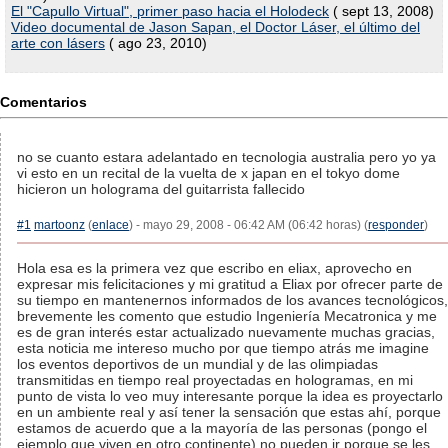
El "Capullo Virtual", primer paso hacia el Holodeck
( sept 13, 2008)
Video documental de Jason Sapan, el Doctor Láser, el último del
arte con lásers
( ago 23, 2010)
Comentarios
no se cuanto estara adelantado en tecnologia australia pero yo ya
vi esto en un recital de la vuelta de x japan en el tokyo dome
hicieron un holograma del guitarrista fallecido
#1
martoonz
(
enlace
) - mayo 29, 2008 - 06:42 AM (06:42 horas) (
responder
)
Hola esa es la primera vez que escribo en eliax, aprovecho en
expresar mis felicitaciones y mi gratitud a Eliax por ofrecer parte de
su tiempo en mantenernos informados de los avances tecnológicos,
brevemente les comento que estudio Ingeniería Mecatronica y me
es de gran interés estar actualizado nuevamente muchas gracias,
esta noticia me intereso mucho por que tiempo atrás me imagine
los eventos deportivos de un mundial y de las olimpiadas
transmitidas en tiempo real proyectadas en hologramas, en mi
punto de vista lo veo muy interesante porque la idea es proyectarlo
en un ambiente real y así tener la sensación que estas ahí, porque
estamos de acuerdo que a la mayoría de las personas (pongo el
ejemplo que viven en otro continente) no pueden ir porque se les