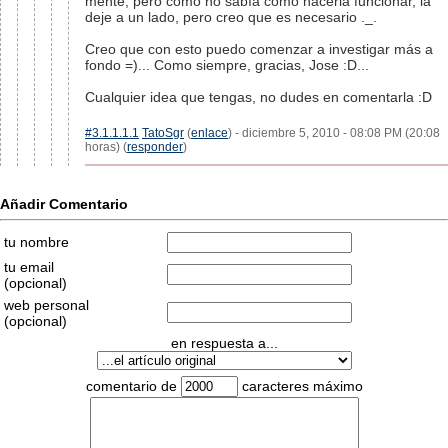
mente, pero como no sabía como hacerla funcionar, la
deje a un lado, pero creo que es necesario ._.
Creo que con esto puedo comenzar a investigar más a
fondo =)... Como siempre, gracias, Jose :D...
Cualquier idea que tengas, no dudes en comentarla :D
#3.1.1.1.1
TatoSgr
(
enlace
) - diciembre 5, 2010 - 08:08 PM (20:08
horas) (
responder
)
Añadir Comentario
tu nombre
tu email
(opcional)
web personal
(opcional)
en respuesta a...
comentario de
caracteres máximo