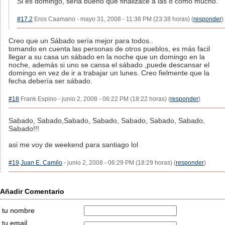
Si es domingo, seria bueno que finalizace a las 8 como mucho.
#17.2
Eros Caamano - mayo 31, 2008 - 11:38 PM (23:38 horas) (
responder
)
Creo que un Sábado sería mejor para todos..
tomando en cuenta las personas de otros pueblos, es más facil
llegar a su casa un sábado en la noche que un domingo en la
noche, además si uno se cansa el sábado ,puede descansar el
domingo en vez de ir a trabajar un lunes. Creo fielmente que la
fecha debería ser sábado.
#18
Frank Espino - junio 2, 2008 - 06:22 PM (18:22 horas) (
responder
)
Sabado, Sabado,Sabado, Sabado, Sabado, Sabado, Sabado,
Sabado!!!
asi me voy de weekend para santiago lol
#19
Juan E. Camilo
- junio 2, 2008 - 06:29 PM (18:29 horas) (
responder
)
Añadir Comentario
tu nombre
tu email