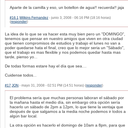
Aparte de la camilla y eso, un botellon de agua!! recuerda!! jaja
#16.1
Wilkins Fernandez
- junio 3, 2008 - 06:16 PM (18:16 horas)
(
responder
)
La idea de lo que se va hacer esta muy bien pero un "DOMINGO",
tenemos que pensar en nuestro amigos que viven en otra ciudad
que tienen compromisos de estudios y trabajo el lunes no van a
poder quedarse hata el final, creo que lo mejor seria un "Sábado",
que el trabajo es mas flexible y nos podemos quedar hasta mas
tarde, pienso yo...
De todas formas estare hay el día que sea....
Cuidense todos...
#17
JON
- mayo 31, 2008 - 02:51 PM (14:51 horas) (
responder
)
El problema sería que muchas personas laboran el sábado por
la mañana hasta el medio día, sin embargo otra opción sería
hacerlo un sábado de 2pm a 12pm, lo que tiene la ventaja que
después de que salgamos a la media noche podemos ir todos a
algún bar local.
La otra opción es hacerlo el domingo de 10am a 8pm, para que