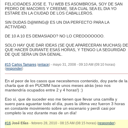
FELICIDADES JOSE E. TU WEB ES ASOMBROSA, SOY DE SAN
PEDRO DE MACORIS Y CREEME, SEA CUAL SEA EL DIA YO
ESTARE EN LA CIUDAD DE LOS CABALLEROS.
SIN DUDAS D@MING@ ES UN DIA PERFECTO PARA LA
ACTIVIDAD.
DE 10 A 10 ES DEMASIADO? NO LO CREOOOOOOO.
SOLO HAY QUE DAR IDEAS (SE QUE APARECERAN MUCHAS) DE
QUE HACER DURANTE ESAS HORAS, Y TENGO LA SEGURIDAD
DE QUE SERA UN DIA GENIAL.
#15
Carlos Tamares
(
enlace
) - mayo 31, 2008 - 09:10 AM (09:10 horas)
(
responder
)
En el peor de los casos que necesitemos contenido, doy parte de la
charla que di en PUCMM hace unos meses atrás (eso nos
mantendría ocupados entre 2 y 4 horas!) :)
Eso sí, que de suceder eso me tienen que llevar una camilla y
suero para aguantar todo el día, pues la última vez fueron 3 horas
en constante movimiento sobre un escenario y perdí casi por
completo la voz durante mas de un día!
#16
José Elías
- febrero 28, 2010 - 08:15 AM (08:15 horas) (
responder
)