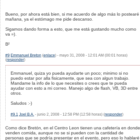
Bueno, por ahora está bien, si me acuerdo de algo más lo postearé
mañana, ya el estómago me pide descanso.
Sigamos dando forma a esto, que me está gustando mucho como
va =).
B²
#9
Emmanuel Breton
(
enlace
) - mayo 31, 2008 - 12:01 AM (00:01 horas)
(
responder
)
Emmanuel, quiza yo pueda ayudarte un poco; minimo si no
puedo estar por alla fisicamente, que sea con algun trabajo.
Mandame la info de lo que necesites o crees que te pueda
ayudar con esto a mi correo. Manejo algo de flash, VB, 3D entre
otros.
Saludos :-)
#9.1
Joel B.A.
- junio 2, 2008 - 12:58 PM (12:58 horas) (
responder
)
Como dice Bretón, en el Centro Leon tienen una cafetería en donde
venden comida, aunque no se si pueden con la cantidad de
personas que se podría presentar en el evento, pero eso lo hablaré