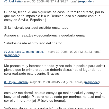
#6
Joel Peña
- mayo 30, 2008 - 08:37 PM (20:37 horas) (
responder
)
Curiosa, fecha. Al día siguiente se casa un familiar directo, por lo
que me sería imposible ir a la Reunión, eso sin contar con que
estoy en Sevilla, España :-)
Si la hicierais por aquí asistiría encantado.
Aunque si realizáis videoconferencia quedaría genial.
Saludos desde el otro lado del charco.
#7
Jose Luis Colmena
(
enlace
) - mayo 30, 2008 - 09:23 PM (21:23 horas)
(
responder
)
Me parece muy interesante todo, y are todo lo posible para asistir,
pienso que lo primero que se deberia discutir es el lugar donde
sera realizado este evento. Gracias
#8
Jorge Santana
- mayo 30, 2008 - 09:45 PM (21:45 horas) (
responder
)
esta vez me dormí, es que estoy algo mal de salud y estoy muy
busy en el trabjo :P , pero no es nada por morirse, no está mal no
ser el primero >.> jaj :P (solo es broma).
Señores, de ser en el centro león allá venden comida y se