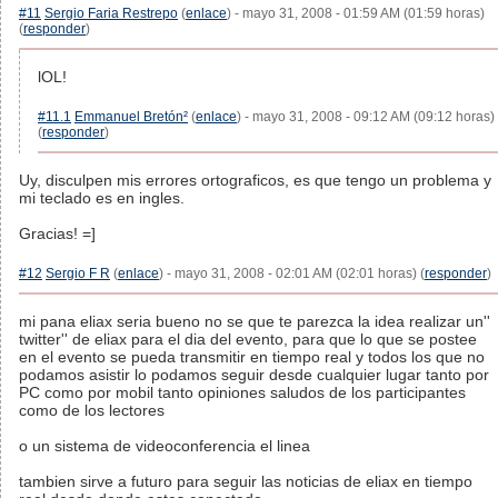
#11
Sergio Faria Restrepo
(
enlace
) - mayo 31, 2008 - 01:59 AM (01:59 horas)
(
responder
)
lOL!
#11.1
Emmanuel Bretón²
(
enlace
) - mayo 31, 2008 - 09:12 AM (09:12 horas)
(
responder
)
Uy, disculpen mis errores ortograficos, es que tengo un problema y
mi teclado es en ingles.
Gracias! =]
#12
Sergio F R
(
enlace
) - mayo 31, 2008 - 02:01 AM (02:01 horas) (
responder
)
mi pana eliax seria bueno no se que te parezca la idea realizar un''
twitter'' de eliax para el dia del evento, para que lo que se postee
en el evento se pueda transmitir en tiempo real y todos los que no
podamos asistir lo podamos seguir desde cualquier lugar tanto por
PC como por mobil tanto opiniones saludos de los participantes
como de los lectores
o un sistema de videoconferencia el linea
tambien sirve a futuro para seguir las noticias de eliax en tiempo