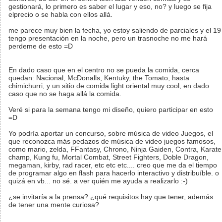
gestionará, lo primero es saber el lugar y eso, no? y luego se fija
elprecio o se habla con ellos allá.
me parece muy bien la fecha, yo estoy saliendo de parciales y el 19
tengo presentación en la noche, pero un trasnoche no me hará
perdeme de esto =D
En dado caso que en el centro no se pueda la comida, cerca
quedan: Nacional, McDonalls, Kentuky, the Tomato, hasta
chimichurri, y un sitio de comida light oriental muy cool, en dado
caso que no se haga allá la comida.
Veré si para la semana tengo mi diseño, quiero participar en esto
=D
Yo podría aportar un concurso, sobre música de video Juegos, el
que reconozca más pedazos de música de video juegos famosos,
como mario, zelda, FFantasy, Chrono, Ninja Gaiden, Contra, Karate
champ, Kung fu, Mortal Combat, Street Fighters, Doble Dragon,
megaman, kirby, rad racer, etc etc etc.... creo que me da el tiempo
de programar algo en flash para hacerlo interactivo y distribuíble. o
quizá en vb... no sé. a ver quién me ayuda a realizarlo :-)
¿se invitaría a la prensa? ¿qué requisitos hay que tener, además
de tener una mente curiosa?