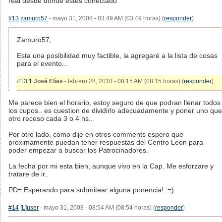
real desde donde estes conectado
#13
zamuro57
- mayo 31, 2008 - 03:49 AM (03:49 horas) (
responder
)
Zamuro57,
Esta una posibilidad muy factible, la agregaré a la lista de cosas
para el evento...
#13.1
José Elías
- febrero 28, 2010 - 08:15 AM (08:15 horas) (
responder
)
Me parece bien el horario, estoy seguro de que podran llenar todos
los cupos.. es cuestion de dividirlo adecuadamente y poner uno que
otro receso cada 3 o 4 hs..
Por otro lado, como dije en otros comments espero que
proximamente puedan tener respuestas del Centro Leon para
poder empezar a buscar los Patrocinadores.
La fecha por mi esta bien, aunque vivo en la Cap. Me esforzare y
tratare de ir..
PD= Esperando para submitear alguna ponencia! :=)
#14
[L]user
- mayo 31, 2008 - 08:54 AM (08:54 horas) (
responder
)