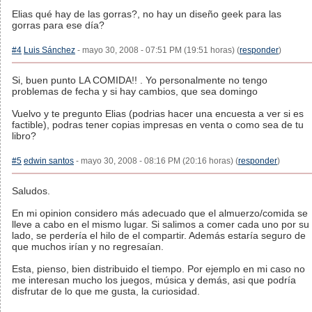
Elias qué hay de las gorras?, no hay un diseño geek para las
gorras para ese día?
#4
Luis Sánchez
- mayo 30, 2008 - 07:51 PM (19:51 horas) (
responder
)
Si, buen punto LA COMIDA!! . Yo personalmente no tengo
problemas de fecha y si hay cambios, que sea domingo
Vuelvo y te pregunto Elias (podrias hacer una encuesta a ver si es
factible), podras tener copias impresas en venta o como sea de tu
libro?
#5
edwin santos
- mayo 30, 2008 - 08:16 PM (20:16 horas) (
responder
)
Saludos.
En mi opinion considero más adecuado que el almuerzo/comida se
lleve a cabo en el mismo lugar. Si salimos a comer cada uno por su
lado, se perdería el hilo de el compartir. Además estaría seguro de
que muchos irían y no regresaían.
Esta, pienso, bien distribuido el tiempo. Por ejemplo en mi caso no
me interesan mucho los juegos, música y demás, asi que podría
disfrutar de lo que me gusta, la curiosidad.