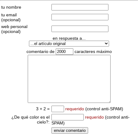
tu nombre
tu email
(opcional)
web personal
(opcional)
en respuesta a...
comentario de
caracteres máximo
3 + 2 =
requerido
(control anti-SPAM)
¿De qué color es el
requerido
(control anti-
cielo?:
SPAM)