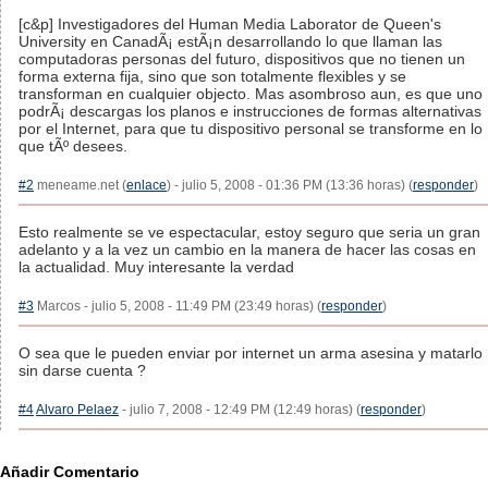
[c&p] Investigadores del Human Media Laborator de Queen's
University en CanadÃ¡ estÃ¡n desarrollando lo que llaman las
computadoras personas del futuro, dispositivos que no tienen un
forma externa fija, sino que son totalmente flexibles y se
transforman en cualquier objecto. Mas asombroso aun, es que uno
podrÃ¡ descargas los planos e instrucciones de formas alternativas
por el Internet, para que tu dispositivo personal se transforme en lo
que tÃº desees.
#2
meneame.net (
enlace
) - julio 5, 2008 - 01:36 PM (13:36 horas) (
responder
)
Esto realmente se ve espectacular, estoy seguro que seria un gran
adelanto y a la vez un cambio en la manera de hacer las cosas en
la actualidad. Muy interesante la verdad
#3
Marcos - julio 5, 2008 - 11:49 PM (23:49 horas) (
responder
)
O sea que le pueden enviar por internet un arma asesina y matarlo
sin darse cuenta ?
#4
Alvaro Pelaez
- julio 7, 2008 - 12:49 PM (12:49 horas) (
responder
)
Añadir Comentario