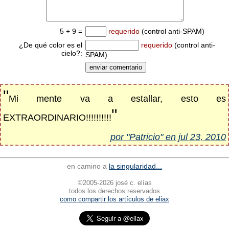
5 + 9 =
requerido
(control anti-SPAM)
¿De qué color es el
requerido
(control anti-
cielo?:
SPAM)
"
Mi mente va a estallar, esto es
"
EXTRAORDINARIO!!!!!!!!!!
por "Patricio" en jul 23, 2010
en camino a
la singularidad...
©2005-2026 josé c. elías
todos los derechos reservados
como compartir los artículos de eliax