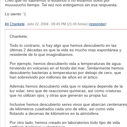
Creo que no sabremos si estamos o no estamos solos por
muuuuucho tiempo. Tal vez nos extingamos sin esa respuesta.
Lo siento :'(
#4
Chankete
- julio 22, 2008 - 09:45 PM (21:45 horas) (
responder
)
Chankete,
Todo lo contrario, si hay algo que hemos descubierto en las
últimas 2 décadas es que la vida es mucho mas espontánea y
resistente de lo que imaginábamos.
Por ejemplo, hemos descubierto vida a temperaturas de agua
hirviendo en volcanes en el fondo del mar. Similarmente hemos
descubierto bacterias a temperaturas por debajo de cero, que
han sobrevivido por millones de años en el ártico.
Además hemos descubierto vida que ni siquiera depende de la
luz solar, sino que de reacciones químicas, así como criaturas
que no utilizan ojos, y otras que generan su propia luz.
Inclusive hemos descubierto seres vivos que abarcan centenares
de kilómetros cuadrados cada uno de ellos, así como vida
flotando a decenas de kilómetros en la atmósfera.
Por otro lado, hemos creado en laboratorios todo tipo de vida