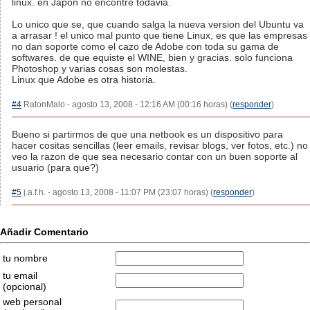
linux. en Japon no encontre todavia.
Lo unico que se, que cuando salga la nueva version del Ubuntu va
a arrasar ! el unico mal punto que tiene Linux, es que las empresas
no dan soporte como el cazo de Adobe con toda su gama de
softwares. de que equiste el WINE, bien y gracias. solo funciona
Photoshop y varias cosas son molestas.
Linux que Adobe es otra historia.
#4
RatonMalo - agosto 13, 2008 - 12:16 AM (00:16 horas) (
responder
)
Bueno si partirmos de que una netbook es un dispositivo para
hacer cositas sencillas (leer emails, revisar blogs, ver fotos, etc.) no
veo la razon de que sea necesario contar con un buen soporte al
usuario (para que?)
#5
j.a.f.h. - agosto 13, 2008 - 11:07 PM (23:07 horas) (
responder
)
Añadir Comentario
tu nombre
tu email
(opcional)
web personal