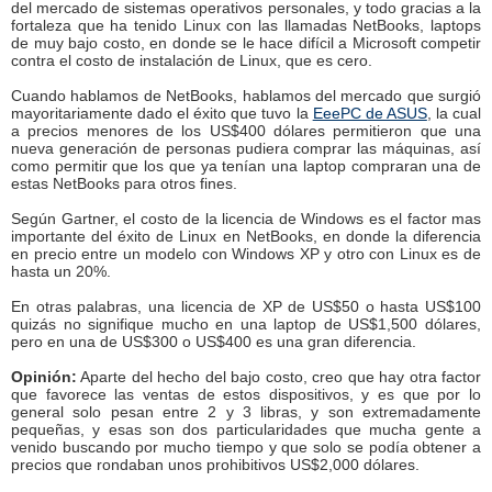
del mercado de sistemas operativos personales, y todo gracias a la
fortaleza que ha tenido Linux con las llamadas NetBooks, laptops
de muy bajo costo, en donde se le hace difícil a Microsoft competir
contra el costo de instalación de Linux, que es cero.
Cuando hablamos de NetBooks, hablamos del mercado que surgió
mayoritariamente dado el éxito que tuvo la
EeePC de ASUS
, la cual
a precios menores de los US$400 dólares permitieron que una
nueva generación de personas pudiera comprar las máquinas, así
como permitir que los que ya tenían una laptop compraran una de
estas NetBooks para otros fines.
Según Gartner, el costo de la licencia de Windows es el factor mas
importante del éxito de Linux en NetBooks, en donde la diferencia
en precio entre un modelo con Windows XP y otro con Linux es de
hasta un 20%.
En otras palabras, una licencia de XP de US$50 o hasta US$100
quizás no signifique mucho en una laptop de US$1,500 dólares,
pero en una de US$300 o US$400 es una gran diferencia.
Opinión:
Aparte del hecho del bajo costo, creo que hay otra factor
que favorece las ventas de estos dispositivos, y es que por lo
general solo pesan entre 2 y 3 libras, y son extremadamente
pequeñas, y esas son dos particularidades que mucha gente a
venido buscando por mucho tiempo y que solo se podía obtener a
precios que rondaban unos prohibitivos US$2,000 dólares.