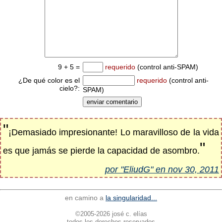
9 + 5 =
requerido
(control anti-SPAM)
¿De qué color es el
requerido
(control anti-
cielo?:
SPAM)
"
¡Demasiado impresionante! Lo maravilloso de la vida
"
es que jamás se pierde la capacidad de asombro.
por "EliudG" en nov 30, 2011
en camino a
la singularidad...
©2005-2026 josé c. elías
todos los derechos reservados