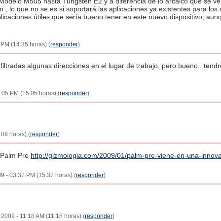
Modelo M505 hasta Tungsten E2 y a diferencia de lo arcaico que se veí
m , lo que no se es si soportará las aplicaciones ya existentes para los
plicaciones útiles que sería bueno tener en este nuevo dispositivo, au
 PM (14:35 horas) (
responder
)
filtradas algunas direcciones en el lugar de trabajo, pero bueno.. tend
3:05 PM (15:05 horas) (
responder
)
:09 horas) (
responder
)
a Palm Pre
http://gizmologia.com/2009/01/palm-pre-viene-en-una-innova
09 - 03:37 PM (15:37 horas) (
responder
)
, 2009 - 11:18 AM (11:18 horas) (
responder
)