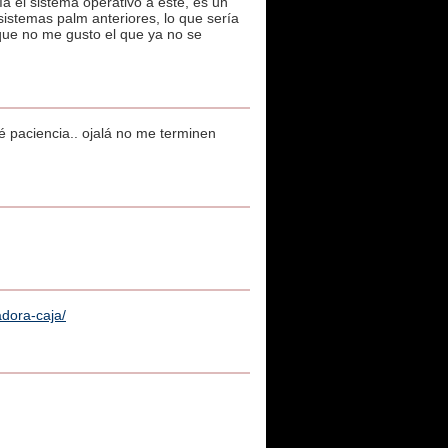
a el sistema operativo a este, es un
 sistemas palm anteriores, lo que sería
nque no me gusto el que ya no se
ré paciencia.. ojalá no me terminen
dora-caja/