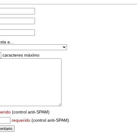
ta a...
caracteres máximo
uerido
(control anti-SPAM)
requerido
(control anti-SPAM)