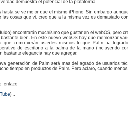
 verdad demuestra el potencial de la plataforma.
hasta se ve mejor que el mismo iPhone. Sin embargo aunque 
e las cosas que vi, creo que a la misma vez es demasiado co
ncluido) encontrarán muchísimo que gustar en el webOS, pero cre
y bastante bien. En este nuevo webOS hay que memorizar vari
a que como verán ustedes mismos lo que Palm ha logrado h
erativo de escritorio a la palma de la mano (incluyendo con
con bastante elegancia hay que agregar.
eva generación de Palm será mas del agrado de usuarios téc
ucho tiempo en productos de Palm. Pero aclaro, cuando meno
l enlace!
uTube
)...