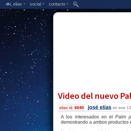
eliax
social
contacto
Video del nuevo Pa
josé elías
eliax id:
6040
en ene 13,
A los interesados en el
Palm p
demostrando a ambos productos e