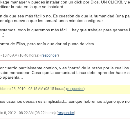
kage manager y puedes instalar con un click por Dios. UN CLICK!!, y 
ficar la ruta en la que se instalará.
ón de que sea más fácil o no. Es cuestión de que la humanidad (una pa
er algo nuevo o que les tomará unos minutos configurar.
stamos, todo lo queremos más fácil... hay que trabajar para ganarse 
 ;)
ntra de Elias, pero tenía que dar mi punto de vista.
 - 10:40 AM (10:40 horas) (
responder
)
oncuerdo parcialmente contigo, y es *parte* de la razón por la cual lo
 sabe mercadear. Cosa que la comunidad Linux debe aprender hacer si
mo aparenta...
febrero 28, 2010 - 08:15 AM (08:15 horas) (
responder
)
hos usuarios desean es simplicidad... aunque habremos alguno que no 
sto 8, 2012 - 08:22 AM (08:22 horas) (
responder
)