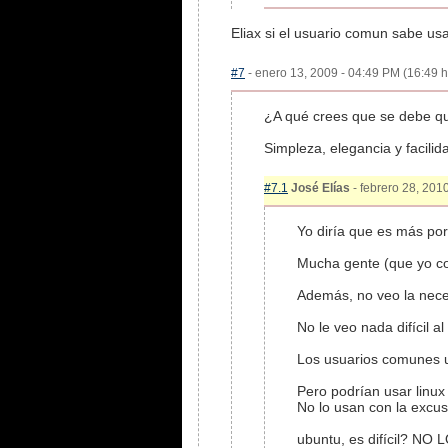
Eliax si el usuario comun sabe us
#7
- enero 13, 2009 - 04:49 PM (16:49 h
¿A qué crees que se debe qu
Simpleza, elegancia y facilida
#7.1
José Elías
- febrero 28, 2010
Yo diría que es más por
Mucha gente (que yo con
Además, no veo la nece
No le veo nada difícil 
Los usuarios comunes 
Pero podrían usar linux
No lo usan con la excus
ubuntu, es difícil? NO