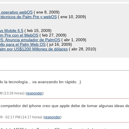
ma operativo webOS
( ene 8, 2009)
 técnicos de Palm Pre y webOS
( ene 10, 2009)
s Mobile 6.5
( feb 15, 2009)
alm Pre con el WebOS
( feb 27, 2009)
S. Anuncia emulador de PalmOS
( abr 1, 2009)
ollo para el Palm Web OS
( jul 16, 2009)
Palm por US$1200 Millones de dólares
( abr 28, 2010)
do la tecnología... va avanzando bn rápido. ;)
M (13:26 horas) (
responder
)
e competidor del iphone creo que apple debe de tomar algunas ideas d
09 - 02:17 PM (14:17 horas) (
responder
)