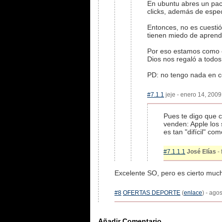
En ubuntu abres un pac
clicks, además de especi
Entonces, no es cuesti
tienen miedo de aprend
Por eso estamos como e
Dios nos regaló a todos.
PD: no tengo nada en co
#7.1.1
jeje - enero 14, 2009
Pues te digo que c
venden: Apple los
es tan "difícil" co
#7.1.1.1
José Elías
- 
Excelente SO, pero es cierto muc
#8
OFERTAS DEPORTE
(
enlace
) - ago
Añadir Comentario