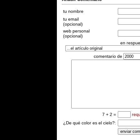
tu nombre
tu email
(opcional)
web personal
(opcional)
en respues
comentario de
7 + 2 =
req
¿De qué color es el cielo?: