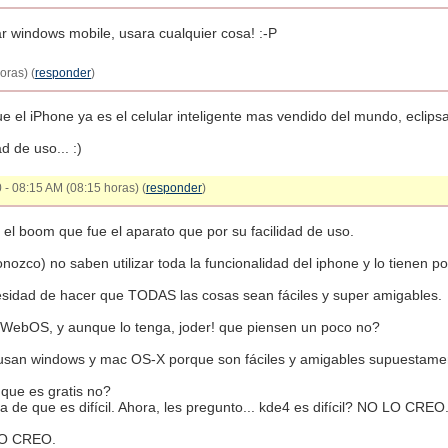
ar windows mobile, usara cualquier cosa! :-P
oras) (
responder
)
e el iPhone ya es el celular inteligente mas vendido del mundo, ecli
d de uso... :)
 - 08:15 AM (08:15 horas) (
responder
)
 el boom que fue el aparato que por su facilidad de uso.
ozco) no saben utilizar toda la funcionalidad del iphone y lo tienen po
sidad de hacer que TODAS las cosas sean fáciles y super amigables.
al WebOS, y aunque lo tenga, joder! que piensen un poco no?
usan windows y mac OS-X porque son fáciles y amigables supuestame
 que es gratis no?
a de que es difícil. Ahora, les pregunto... kde4 es difícil? NO LO CREO
 LO CREO.