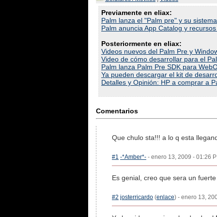
Previamente en eliax:
Palm lanza el "Palm pre" y su siste
Palm anuncia App Catalog y recursos
Posteriormente en eliax:
Videos nuevos del Palm Pre y Window
Video de cómo desarrollar para el P
Palm lanza Palm Pre SDK para WebO
Ya pueden descargar el kit de desarr
Detalles y Opinión: HP a comprar a 
Comentarios
Que chulo sta!!! a lo q esta llegan
#1
-*Amber*-
- enero 13, 2009 - 01:26 P
Es genial, creo que sera un fuert
#2
josterricardo
(
enlace
) - enero 13, 20