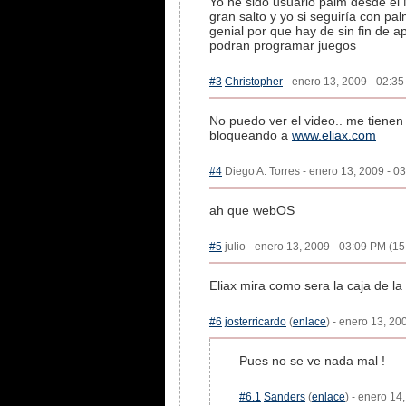
Yo he sido usuario palm desde el 
gran salto y yo si seguiría con pal
genial por que hay de sin fin de a
podran programar juegos
#3
Christopher
- enero 13, 2009 - 02:35
No puedo ver el video.. me tienen 
bloqueando a
www.eliax.com
#4
Diego A. Torres - enero 13, 2009 - 0
ah que webOS
#5
julio - enero 13, 2009 - 03:09 PM (15
Eliax mira como sera la caja de l
#6
josterricardo
(
enlace
) - enero 13, 20
Pues no se ve nada mal !
#6.1
Sanders
(
enlace
) - enero 14