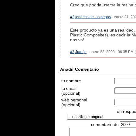
Creo que podria usarse la resina de
#2
federico de las pepas
- enero 21, 20
Este producto ya es una realidad
Plastic Composites), es decir la M
nos va!
#3
Juanjo
- enero 28, 2009 - 06:35 PM (
Añadir Comentario
tu nombre
tu email
(opcional)
web personal
(opcional)
en respues
comentario de