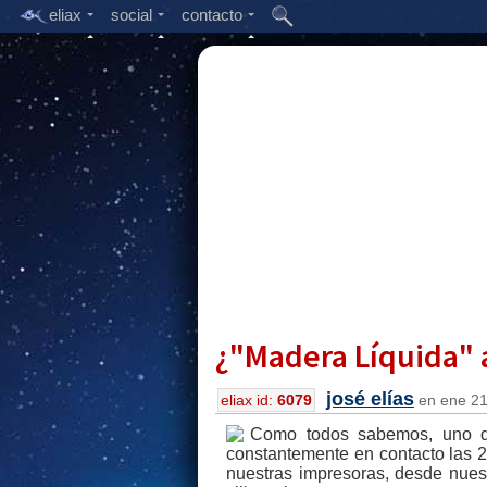
eliax
social
contacto
¿"Madera Líquida" 
josé elías
eliax id:
6079
en ene 21,
Como todos sabemos, uno de
constantemente en contacto las 24
nuestras impresoras, desde nues