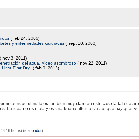
uidos
( feb 24, 2006)
iabetes y enfermedades cardíacas
( sept 18, 2008)
( nov 3, 2011)
penetración del agua. Video asombroso
( nov 22, 2011)
 "Ultra Ever Dry"
( feb 9, 2013)
bueno aunque el malo es tambien muy claro en este caso la tala de arb
les. La idea no es mala y es una buena alternativa aunque hay quer ve
14:16 horas) (
responder
)