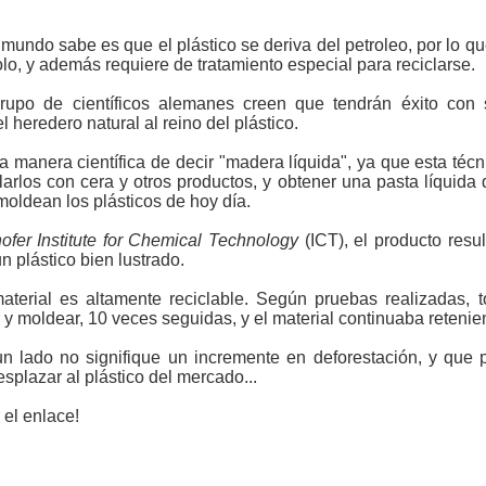
mundo sabe es que el plástico se deriva del petroleo, por lo 
olo, y además requiere de tratamiento especial para reciclarse.
upo de científicos alemanes creen que tendrán éxito con 
l heredero natural al reino del plástico.
manera científica de decir "madera líquida", ya que esta técn
rlos con cera y otros productos, y obtener una pasta líquida q
oldean los plásticos de hoy día.
ofer Institute for Chemical Technology
(ICT), el producto res
n plástico bien lustrado.
terial es altamente reciclable. Según pruebas realizadas, to
ar y moldear, 10 veces seguidas, y el material continuaba reten
 lado no signifique un incremente en deforestación, y que po
splazar al plástico del mercado...
 el enlace!