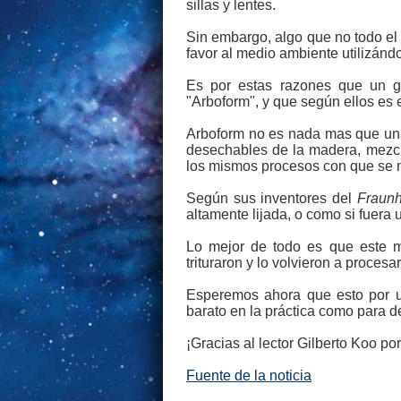
sillas y lentes.
Sin embargo, algo que no todo el 
favor al medio ambiente utilizánd
Es por estas razones que un gr
"Arboform", y que según ellos es e
Arboform no es nada mas que una 
desechables de la madera, mezcla
los mismos procesos con que se m
Según sus inventores del
Fraunh
altamente lijada, o como si fuera u
Lo mejor de todo es que este ma
trituraron y lo volvieron a proces
Esperemos ahora que esto por un
barato en la práctica como para de
¡Gracias al lector Gilberto Koo por
Fuente de la noticia