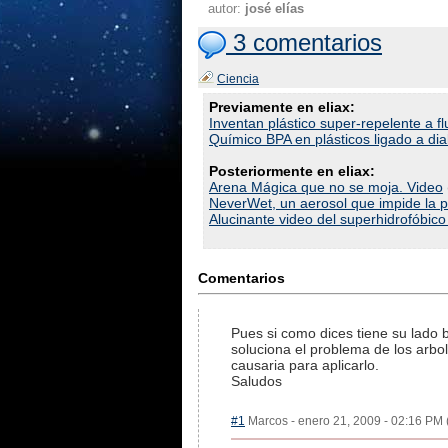
autor:
josé elías
3 comentarios
Ciencia
Previamente en eliax:
Inventan plástico super-repelente a fl
Químico BPA en plásticos ligado a d
Posteriormente en eliax:
Arena Mágica que no se moja. Video
NeverWet, un aerosol que impide la 
Alucinante video del superhidrofóbico
Comentarios
Pues si como dices tiene su lado 
soluciona el problema de los arbo
causaria para aplicarlo.
Saludos
#1
Marcos - enero 21, 2009 - 02:16 PM (