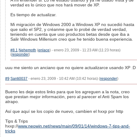
A mi entender si. Lo he estado usando y ya he usado Vista y de
verdad es lo único que nos hará mover de XP.
Es tiempo de actualizar.
Mi migración de Windows 2000 a Windows XP no sucedió hasta
que salio el SP2, y créanme que lo probé de verdad verdad,
teniendo en cuenta que uso productos betas desde que iba a
Salir Windows Millenium creo que he tenido buena experiencia.
#8.1
Nehemoth
(
enlace
) - enero 23, 2009 - 11:23 AM (11:23 horas)
(
responder
)
uuu me siento un anciano que no quiere actualizarce usando XP :D
#9
Santi0037
- enero 23, 2009 - 10:42 AM (10:42 horas) (
responder
)
Bueno les deje estos links para que los agreguen a la nota, creo
que prestan mejor información, pero al parecer el Anti Spam los
atrapo.
Así que aquí se los copio de nuevo, cambien el hxxp por http
Tips & Trips
hxxp://
www.neowin.net/news/main/09/01/14/windows-7-tips-and-
tricks