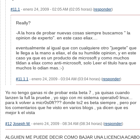
#11.1
- enero 24, 2009 - 02:05 AM (02:05 horas) (
responder
)
Really?
-A la hora de probar nuevas cosas siempre buscamos " la
opinion de experto". en este caso eliax....
eventualmente al igual que con cualquiere otro "juegete" que
le llega a la mano a eliax, el da su humilde opinion, y en este
caso ya que es un producto de microsoft y como muchos
tildan a eliax como anti-microsoft, solo Leer el titulo hara que
muchos lo odian mas.:-)
#11.1.1
- enero 24, 2009 - 03:04 AM (03:04 horas) (
responder
)
Yo no tengo ganas ni de probar esta beta 7 , ya quisas cuando
lanzen la full la pruebe , yo sigo con mi sistema operativ0 linux...
para k volver a micr0s0ft??? donde to2 es beta siempre , pero por
los comentarios que he visto en varios blogs , ya dicen que es
mejor k el vista
#12
Joseph W.
- enero 24, 2009 - 08:34 AM (08:34 horas) (
responder
)
ALGUIEN ME PUEDE DECIR COMO BAJAR UNA LICENCIA ACABO