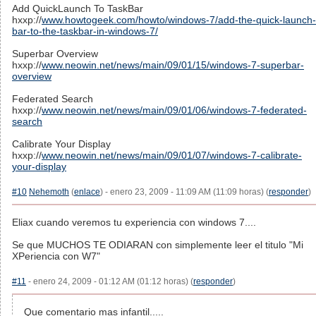
Add QuickLaunch To TaskBar
hxxp://
www.howtogeek.com/howto/windows-7/add-the-quick-launch-
bar-to-the-taskbar-in-windows-7/
Superbar Overview
hxxp://
www.neowin.net/news/main/09/01/15/windows-7-superbar-
overview
Federated Search
hxxp://
www.neowin.net/news/main/09/01/06/windows-7-federated-
search
Calibrate Your Display
hxxp://
www.neowin.net/news/main/09/01/07/windows-7-calibrate-
your-display
#10
Nehemoth
(
enlace
) - enero 23, 2009 - 11:09 AM (11:09 horas) (
responder
)
Eliax cuando veremos tu experiencia con windows 7....
Se que MUCHOS TE ODIARAN con simplemente leer el titulo "Mi
XPeriencia con W7"
#11
- enero 24, 2009 - 01:12 AM (01:12 horas) (
responder
)
Que comentario mas infantil.....