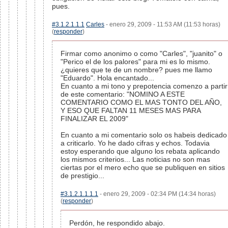
pues.
#3.1.2.1.1.1
Carles
- enero 29, 2009 - 11:53 AM (11:53 horas)
(
responder
)
Firmar como anonimo o como "Carles", "juanito" o
"Perico el de los palores" para mi es lo mismo.
¿quieres que te de un nombre? pues me llamo
"Eduardo". Hola encantado...
En cuanto a mi tono y prepotencia comenzo a partir
de este comentario: "NOMINO A ESTE
COMENTARIO COMO EL MAS TONTO DEL AÑO,
Y ESO QUE FALTAN 11 MESES MAS PARA
FINALIZAR EL 2009"
En cuanto a mi comentario solo os habeis dedicado
a criticarlo. Yo he dado cifras y echos. Todavia
estoy esperando que alguno los rebata aplicando
los mismos criterios... Las noticias no son mas
ciertas por el mero echo que se publiquen en sitios
de prestigio...
#3.1.2.1.1.1.1
- enero 29, 2009 - 02:34 PM (14:34 horas)
(
responder
)
Perdón, he respondido abajo.