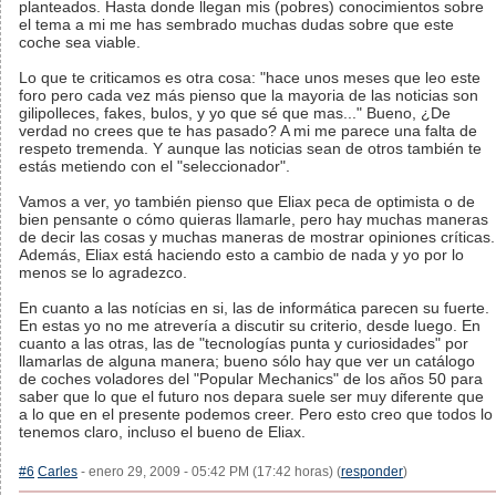
planteados. Hasta donde llegan mis (pobres) conocimientos sobre
el tema a mi me has sembrado muchas dudas sobre que este
coche sea viable.
Lo que te criticamos es otra cosa: "hace unos meses que leo este
foro pero cada vez más pienso que la mayoria de las noticias son
gilipolleces, fakes, bulos, y yo que sé que mas..." Bueno, ¿De
verdad no crees que te has pasado? A mi me parece una falta de
respeto tremenda. Y aunque las noticias sean de otros también te
estás metiendo con el "seleccionador".
Vamos a ver, yo también pienso que Eliax peca de optimista o de
bien pensante o cómo quieras llamarle, pero hay muchas maneras
de decir las cosas y muchas maneras de mostrar opiniones críticas.
Además, Eliax está haciendo esto a cambio de nada y yo por lo
menos se lo agradezco.
En cuanto a las notícias en si, las de informática parecen su fuerte.
En estas yo no me atrevería a discutir su criterio, desde luego. En
cuanto a las otras, las de "tecnologías punta y curiosidades" por
llamarlas de alguna manera; bueno sólo hay que ver un catálogo
de coches voladores del "Popular Mechanics" de los años 50 para
saber que lo que el futuro nos depara suele ser muy diferente que
a lo que en el presente podemos creer. Pero esto creo que todos lo
tenemos claro, incluso el bueno de Eliax.
#6
Carles
- enero 29, 2009 - 05:42 PM (17:42 horas) (
responder
)