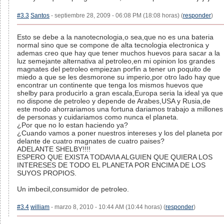
#3.3
Santos
- septiembre 28, 2009 - 06:08 PM (18:08 horas) (
responder
)
Esto se debe a la nanotecnologia,o sea,que no es una bateria
normal sino que se compone de alta tecnologia electronica y
ademas creo que hay que tener muchos huevos para sacar a la
luz semejante alternativa al petroleo,en mi opinion los grandes
magnates del petroleo empiezan porfin a tener un poquito de
miedo a que se les desmorone su imperio,por otro lado hay que
encontrar un continente que tenga los mismos huevos que
shelby para producirlo a gran escala,Europa seria la ideal ya que
no dispone de petroleo y depende de Arabes,USA y Rusia,de
este modo ahorrariamos una fortuna dariamos trabajo a millones
de personas y cuidariamos como nunca el planeta.
¿Por que no lo estan haciendo ya?
¿Cuando vamos a poner nuestros intereses y los del planeta por
delante de cuatro magnates de cuatro paises?
ADELANTE SHELBY!!!!
ESPERO QUE EXISTA TODAVIA ALGUIEN QUE QUIERA LOS
INTERESES DE TODO EL PLANETA POR ENCIMA DE LOS
SUYOS PROPIOS.
Un imbecil,consumidor de petroleo.
#3.4
william
- marzo 8, 2010 - 10:44 AM (10:44 horas) (
responder
)