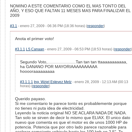
NOMINO A ESTE COMENTARIO COMO EL MAS TONTO DEL
AÑO, Y ESO QUE FALTAN 11 MESES MAS PARA FINALIZAR EL
2009
#3.1
- enero 27, 2009 - 06:36 PM (18:36 horas) (
responder
)
Anota el primer voto!
#3.1.1
LS Canaan
- enero 27, 2009 - 06:53 PM (18:53 horas) (
responder
)
Segundo Voto,........................Tan tan tan ttaaaaaaaaaaa,
ha GANANO POR MAYORIAAAAAAAAAA
hooooraaaaaaaaa
#3.1.1.1
Ing. Wziel Estevez Metz
- enero 28, 2009 - 12:13 AM (00:13
horas) (
responder
)
Querido payaso.
Si me comentario te parece tonto es probablemente porque
no tienes ni puta idea de electricidad.
Leyendo la noticia original NO SE ACLARA NADA DE NADA.
Tan solo se sirven de decir lo mismo que ELIAX. El unico dato
nuevo que comenta es que el motor es de unos 1000 HP de
potencia. Potencia que por otro lado parece razonable para
acelerar semejante vehiculo hasta los 100 kph en 2.5". Te