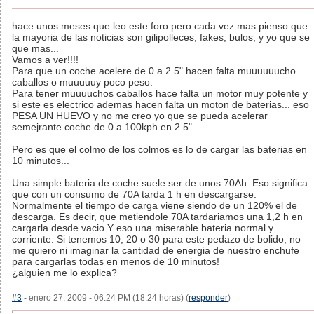
hace unos meses que leo este foro pero cada vez mas pienso que
la mayoria de las noticias son gilipolleces, fakes, bulos, y yo que se
que mas...
Vamos a ver!!!!
Para que un coche acelere de 0 a 2.5" hacen falta muuuuuucho
caballos o muuuuuy poco peso.
Para tener muuuuchos caballos hace falta un motor muy potente y
si este es electrico ademas hacen falta un moton de baterias... eso
PESA UN HUEVO y no me creo yo que se pueda acelerar
semejrante coche de 0 a 100kph en 2.5"
Pero es que el colmo de los colmos es lo de cargar las baterias en
10 minutos...
Una simple bateria de coche suele ser de unos 70Ah. Eso significa
que con un consumo de 70A tarda 1 h en descargarse.
Normalmente el tiempo de carga viene siendo de un 120% el de
descarga. Es decir, que metiendole 70A tardariamos una 1,2 h en
cargarla desde vacio Y eso una miserable bateria normal y
corriente. Si tenemos 10, 20 o 30 para este pedazo de bolido, no
me quiero ni imaginar la cantidad de energia de nuestro enchufe
para cargarlas todas en menos de 10 minutos!
¿alguien me lo explica?
#3
- enero 27, 2009 - 06:24 PM (18:24 horas) (
responder
)