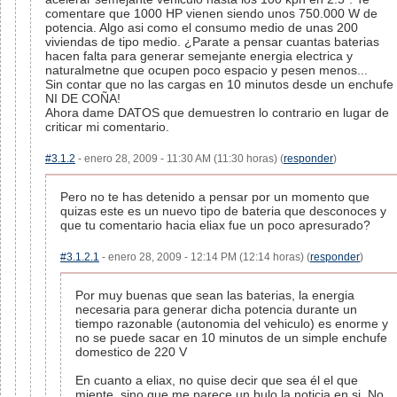
comentare que 1000 HP vienen siendo unos 750.000 W de
potencia. Algo asi como el consumo medio de unas 200
viviendas de tipo medio. ¿Parate a pensar cuantas baterias
hacen falta para generar semejante energia electrica y
naturalmetne que ocupen poco espacio y pesen menos...
Sin contar que no las cargas en 10 minutos desde un enchufe
NI DE COÑA!
Ahora dame DATOS que demuestren lo contrario en lugar de
criticar mi comentario.
#3.1.2
- enero 28, 2009 - 11:30 AM (11:30 horas) (
responder
)
Pero no te has detenido a pensar por un momento que
quizas este es un nuevo tipo de bateria que desconoces y
que tu comentario hacia eliax fue un poco apresurado?
#3.1.2.1
- enero 28, 2009 - 12:14 PM (12:14 horas) (
responder
)
Por muy buenas que sean las baterias, la energia
necesaria para generar dicha potencia durante un
tiempo razonable (autonomia del vehiculo) es enorme y
no se puede sacar en 10 minutos de un simple enchufe
domestico de 220 V
En cuanto a eliax, no quise decir que sea él el que
miente, sino que me parece un bulo la noticia en si. No