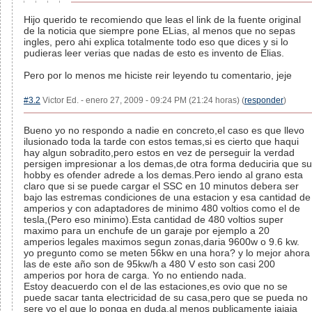
Hijo querido te recomiendo que leas el link de la fuente original
de la noticia que siempre pone ELias, al menos que no sepas
ingles, pero ahi explica totalmente todo eso que dices y si lo
pudieras leer verias que nadas de esto es invento de Elias.
Pero por lo menos me hiciste reir leyendo tu comentario, jeje
#3.2
Victor Ed. - enero 27, 2009 - 09:24 PM (21:24 horas) (
responder
)
Bueno yo no respondo a nadie en concreto,el caso es que llevo
ilusionado toda la tarde con estos temas,si es cierto que haqui
hay algun sobradito,pero estos en vez de perseguir la verdad
persigen impresionar a los demas,de otra forma deduciria que su
hobby es ofender adrede a los demas.Pero iendo al grano esta
claro que si se puede cargar el SSC en 10 minutos debera ser
bajo las estremas condiciones de una estacion y esa cantidad de
amperios y con adaptadores de minimo 480 voltios como el de
tesla,(Pero eso minimo).Esta cantidad de 480 voltios super
maximo para un enchufe de un garaje por ejemplo a 20
amperios legales maximos segun zonas,daria 9600w o 9.6 kw.
yo pregunto como se meten 56kw en una hora? y lo mejor ahora
las de este año son de 95kw/h a 480 V esto son casi 200
amperios por hora de carga. Yo no entiendo nada.
Estoy deacuerdo con el de las estaciones,es ovio que no se
puede sacar tanta electricidad de su casa,pero que se pueda no
sere yo el que lo ponga en duda,al menos publicamente jajaja