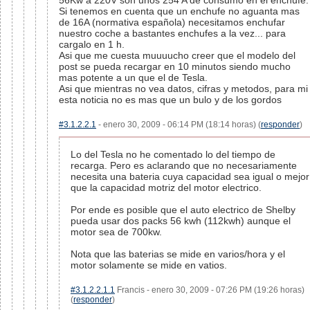
56Kw a 220V son unos 254 A de consumo en el enchufe.
Si tenemos en cuenta que un enchufe no aguanta mas
de 16A (normativa española) necesitamos enchufar
nuestro coche a bastantes enchufes a la vez... para
cargalo en 1 h.
Asi que me cuesta muuuucho creer que el modelo del
post se pueda recargar en 10 minutos siendo mucho
mas potente a un que el de Tesla.
Asi que mientras no vea datos, cifras y metodos, para mi
esta noticia no es mas que un bulo y de los gordos
#3.1.2.2.1
- enero 30, 2009 - 06:14 PM (18:14 horas) (
responder
)
Lo del Tesla no he comentado lo del tiempo de
recarga. Pero es aclarando que no necesariamente
necesita una bateria cuya capacidad sea igual o mejor
que la capacidad motriz del motor electrico.
Por ende es posible que el auto electrico de Shelby
pueda usar dos packs 56 kwh (112kwh) aunque el
motor sea de 700kw.
Nota que las baterias se mide en varios/hora y el
motor solamente se mide en vatios.
#3.1.2.2.1.1
Francis - enero 30, 2009 - 07:26 PM (19:26 horas)
(
responder
)