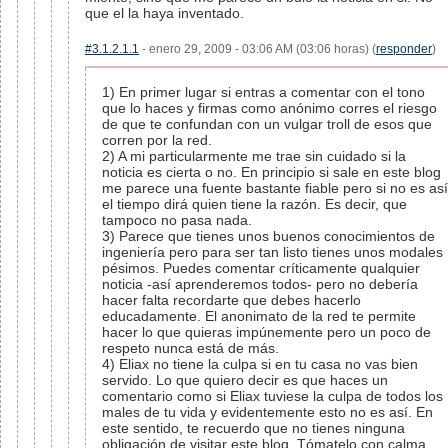
que el la haya inventado.
#3.1.2.1.1
- enero 29, 2009 - 03:06 AM (03:06 horas) (
responder
)
1) En primer lugar si entras a comentar con el tono
que lo haces y firmas como anónimo corres el riesgo
de que te confundan con un vulgar troll de esos que
corren por la red.
2) A mi particularmente me trae sin cuidado si la
noticia es cierta o no. En principio si sale en este blog
me parece una fuente bastante fiable pero si no es así
el tiempo dirá quien tiene la razón. Es decir, que
tampoco no pasa nada.
3) Parece que tienes unos buenos conocimientos de
ingeniería pero para ser tan listo tienes unos modales
pésimos. Puedes comentar críticamente qualquier
noticia -así aprenderemos todos- pero no debería
hacer falta recordarte que debes hacerlo
educadamente. El anonimato de la red te permite
hacer lo que quieras impúnemente pero un poco de
respeto nunca está de más.
4) Eliax no tiene la culpa si en tu casa no vas bien
servido. Lo que quiero decir es que haces un
comentario como si Eliax tuviese la culpa de todos los
males de tu vida y evidentemente esto no es así. En
este sentido, te recuerdo que no tienes ninguna
obligación de visitar este blog. Tómatelo con calma,