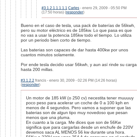
#3.1.2.1.1.1.1.1
Carles
- enero 29, 2009 - 05:50 PM
(17:50 horas) (
responder
)
Bueno en el caso de tesla, usa pack de baterías de 56kwh,
pero su motor eléctrico es de 185kw. Lo que pasa es que
no vas a usar la potencia 185kw todo el tiempo. Lo utiliza
por un periodo bien corto de tiempo.
Las baterias son capaces de dar hasta 400kw por unos
cuantos minutos solamente.
Por ende tesla decidio usar 56kwh, y aun así rinde su carga
hasta 200 millas.
#3.1.2.2
francis - enero 30, 2009 - 02:26 PM (14:26 horas)
(
responder
)
Un motor de 185 kW (o 250 cv) necestita tener muuuuy
poco peso para acelerar un coche de 0 a 100 kph en
menos de 4 segundos. Pero vamos a suponer que las
baterias son de algun tipo muy novedoso que pesan
menos que una pluma.
En cuanto a la carga. Me dices que son de 56Kw
significa que para cargarlas desde un enchufe de 220V
devemos saca AL MENOS 56 kw durante una hora.