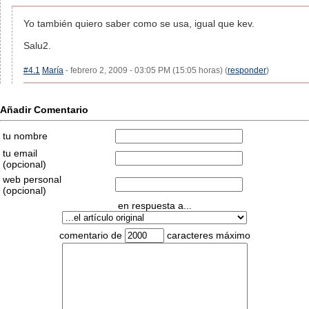
Yo también quiero saber como se usa, igual que kev.
Salu2.
#4.1
María
- febrero 2, 2009 - 03:05 PM (15:05 horas) (
responder
)
Añadir Comentario
tu nombre
tu email
(opcional)
web personal
(opcional)
en respuesta a...
comentario de
caracteres máximo