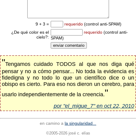
9 + 3 =
requerido
(control anti-SPAM)
¿De qué color es el
requerido
(control anti-
cielo?:
SPAM)
"
Tengamos cuidado TODOS al que nos diga qué
pensar y no a cómo pensar... No toda la evidencia es
fidedigna y no todo lo que un científico dice o un
obispo es cierto. Para eso nos dieron un cerebro, para
"
usarlo independientemente de la creencia.
por "el_migue_7" en oct 22, 2010
en camino a
la singularidad...
©2005-2026 josé c. elías