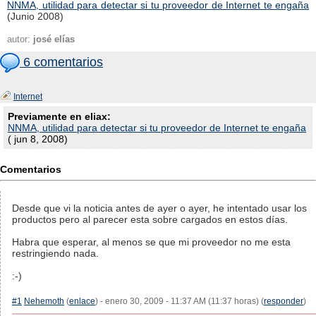
NNMA, utilidad para detectar si tu proveedor de Internet te engaña
(Junio 2008)
autor:
josé elías
6 comentarios
Internet
Previamente en eliax:
NNMA, utilidad para detectar si tu proveedor de Internet te engaña
( jun 8, 2008)
Comentarios
Desde que vi la noticia antes de ayer o ayer, he intentado usar los
productos pero al parecer esta sobre cargados en estos días.
Habra que esperar, al menos se que mi proveedor no me esta
restringiendo nada.
:-)
#1
Nehemoth
(
enlace
) - enero 30, 2009 - 11:37 AM (11:37 horas) (
responder
)