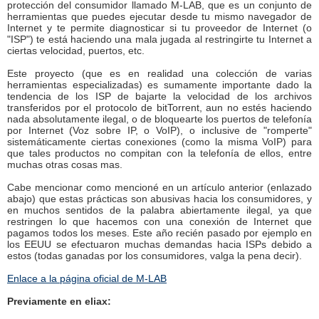
protección del consumidor llamado M-LAB, que es un conjunto de
herramientas que puedes ejecutar desde tu mismo navegador de
Internet y te permite diagnosticar si tu proveedor de Internet (o
"ISP") te está haciendo una mala jugada al restringirte tu Internet a
ciertas velocidad, puertos, etc.
Este proyecto (que es en realidad una colección de varias
herramientas especializadas) es sumamente importante dado la
tendencia de los ISP de bajarte la velocidad de los archivos
transferidos por el protocolo de bitTorrent, aun no estés haciendo
nada absolutamente ilegal, o de bloquearte los puertos de telefonía
por Internet (Voz sobre IP, o VoIP), o inclusive de "romperte"
sistemáticamente ciertas conexiones (como la misma VoIP) para
que tales productos no compitan con la telefonía de ellos, entre
muchas otras cosas mas.
Cabe mencionar como mencioné en un artículo anterior (enlazado
abajo) que estas prácticas son abusivas hacia los consumidores, y
en muchos sentidos de la palabra abiertamente ilegal, ya que
restringen lo que hacemos con una conexión de Internet que
pagamos todos los meses. Este año recién pasado por ejemplo en
los EEUU se efectuaron muchas demandas hacia ISPs debido a
estos (todas ganadas por los consumidores, valga la pena decir).
Enlace a la página oficial de M-LAB
Previamente en eliax: