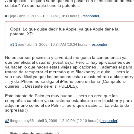
A propósito... alguien sabe que va a pasar con el multitoque de este
celular? Ya que hable tiene la patente...
#1
jeje - abril 3, 2009 - 10:33 AM (10:33 horas) (
responder
)
Oops. Lo que quise decir fue Apple. ya que Apple tiene la
patente. XD
#1.1
jeje - abril 3, 2009 - 10:34 AM (10:34 horas) (
responder
)
No es por ser pecimista y la verdad me gusta la competencia ya
que beneficia al usuario (nosotros)... Pero ... hay aplicaciones que
ya hacen lo que hacen estas viejas aplicaciones ... ademas el palm
tratara de recuperar el mercado que Blackberry le quito ... pero lo
veo muy dificil ya que las personas estan acostumbrdo a blackberry
.... y de iPhone no se diga el iPhone tiene un lema (Compralo si
quieres ... Dessaste de el si PUEDES).
Este intento de Palm es muy bueno ... pero no creo que las
compañias cambien ya su sistema establecido con blackberry para
adquirir uno como el de Palm ... pero quien sabe .... La vida te da
sorpresas :)
#2
thegoodboy66 - abril 3, 2009 - 12:10 PM (12:10 horas) (
responder
)
Estas siendo pesimista :-)