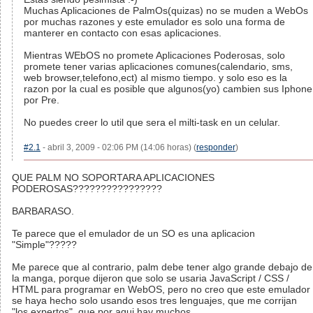
Muchas Aplicaciones de PalmOs(quizas) no se muden a WebOs
por muchas razones y este emulador es solo una forma de
manterer en contacto con esas aplicaciones.
Mientras WEbOS no promete Aplicaciones Poderosas, solo
promete tener varias aplicaciones comunes(calendario, sms,
web browser,telefono,ect) al mismo tiempo. y solo eso es la
razon por la cual es posible que algunos(yo) cambien sus Iphone
por Pre.
No puedes creer lo util que sera el milti-task en un celular.
#2.1
- abril 3, 2009 - 02:06 PM (14:06 horas) (
responder
)
QUE PALM NO SOPORTARA APLICACIONES
PODEROSAS????????????????
BARBARASO.
Te parece que el emulador de un SO es una aplicacion
"Simple"?????
Me parece que al contrario, palm debe tener algo grande debajo de
la manga, porque dijeron que solo se usaria JavaScript / CSS /
HTML para programar en WebOS, pero no creo que este emulador
se haya hecho solo usando esos tres lenguajes, que me corrijan
"los expertos", que por aqui hay muchos...