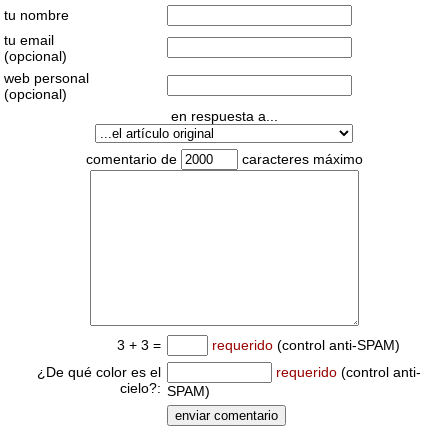
tu nombre
tu email
(opcional)
web personal
(opcional)
en respuesta a...
comentario de
caracteres máximo
3 + 3 =
requerido
(control anti-SPAM)
¿De qué color es el
requerido
(control anti-
cielo?:
SPAM)