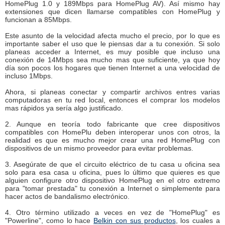
HomePlug 1.0 y 189Mbps para HomePlug AV). Así mismo hay
extensiones que dicen llamarse compatibles con HomePlug y
funcionan a 85Mbps.
Este asunto de la velocidad afecta mucho el precio, por lo que es
importante saber el uso que le piensas dar a tu conexión. Si solo
planeas acceder a Internet, es muy posible que incluso una
conexión de 14Mbps sea mucho mas que suficiente, ya que hoy
día son pocos los hogares que tienen Internet a una velocidad de
incluso 1Mbps.
Ahora, si planeas conectar y compartir archivos entres varias
computadoras en tu red local, entonces el comprar los modelos
mas rápidos ya sería algo justificado.
2. Aunque en teoría todo fabricante que cree dispositivos
compatibles con HomePlu deben interoperar unos con otros, la
realidad es que es mucho mejor crear una red HomePlug con
dispositivos de un mismo proveedor para evitar problemas.
3. Asegúrate de que el circuito eléctrico de tu casa u oficina sea
solo para esa casa u oficina, pues lo último que quieres es que
alguien configure otro dispositivo HomePlug en el otro extremo
para "tomar prestada" tu conexión a Internet o simplemente para
hacer actos de bandalismo electrónico.
4. Otro término utilizado a veces en vez de "HomePlug" es
"Powerline", como lo hace
Belkin con sus productos
, los cuales a