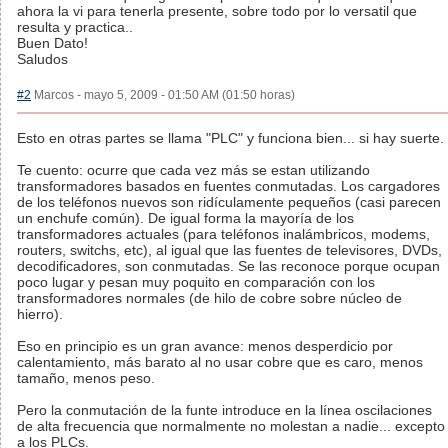
ahora la vi para tenerla presente, sobre todo por lo versatil que
resulta y practica..
Buen Dato!
Saludos
#2
Marcos - mayo 5, 2009 - 01:50 AM (01:50 horas)
Esto en otras partes se llama "PLC" y funciona bien... si hay suerte.
Te cuento: ocurre que cada vez más se estan utilizando
transformadores basados en fuentes conmutadas. Los cargadores
de los teléfonos nuevos son ridículamente pequeños (casi parecen
un enchufe común). De igual forma la mayoría de los
transformadores actuales (para teléfonos inalámbricos, modems,
routers, switchs, etc), al igual que las fuentes de televisores, DVDs,
decodificadores, son conmutadas. Se las reconoce porque ocupan
poco lugar y pesan muy poquito en comparación con los
transformadores normales (de hilo de cobre sobre núcleo de
hierro).
Eso en principio es un gran avance: menos desperdicio por
calentamiento, más barato al no usar cobre que es caro, menos
tamaño, menos peso.
Pero la conmutación de la funte introduce en la línea oscilaciones
de alta frecuencia que normalmente no molestan a nadie... excepto
a los PLCs.