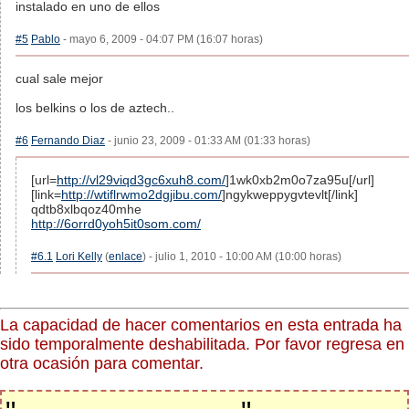
instalado en uno de ellos
#5
Pablo
- mayo 6, 2009 - 04:07 PM (16:07 horas)
cual sale mejor
los belkins o los de aztech..
#6
Fernando Diaz
- junio 23, 2009 - 01:33 AM (01:33 horas)
[url=
http://vl29viqd3gc6xuh8.com/
]1wk0xb2m0o7za95u[/url]
[link=
http://wtiflrwmo2dgjibu.com/
]ngykweppygvtevlt[/link]
qdtb8xlbqoz40mhe
http://6orrd0yoh5it0som.com/
#6.1
Lori Kelly
(
enlace
) - julio 1, 2010 - 10:00 AM (10:00 horas)
La capacidad de hacer comentarios en esta entrada ha
sido temporalmente deshabilitada. Por favor regresa en
otra ocasión para comentar.