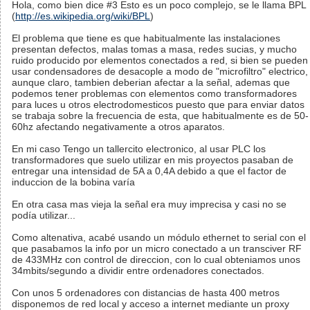
Hola, como bien dice #3 Esto es un poco complejo, se le llama BPL
(
http://es.wikipedia.org/wiki/BPL
)
El problema que tiene es que habitualmente las instalaciones
presentan defectos, malas tomas a masa, redes sucias, y mucho
ruido producido por elementos conectados a red, si bien se pueden
usar condensadores de desacople a modo de "microfiltro" electrico,
aunque claro, tambien deberian afectar a la señal, ademas que
podemos tener problemas con elementos como transformadores
para luces u otros electrodomesticos puesto que para enviar datos
se trabaja sobre la frecuencia de esta, que habitualmente es de 50-
60hz afectando negativamente a otros aparatos.
En mi caso Tengo un tallercito electronico, al usar PLC los
transformadores que suelo utilizar en mis proyectos pasaban de
entregar una intensidad de 5A a 0,4A debido a que el factor de
induccion de la bobina varía
En otra casa mas vieja la señal era muy imprecisa y casi no se
podía utilizar...
Como altenativa, acabé usando un módulo ethernet to serial con el
que pasabamos la info por un micro conectado a un transciver RF
de 433MHz con control de direccion, con lo cual obteniamos unos
34mbits/segundo a dividir entre ordenadores conectados.
Con unos 5 ordenadores con distancias de hasta 400 metros
disponemos de red local y acceso a internet mediante un proxy