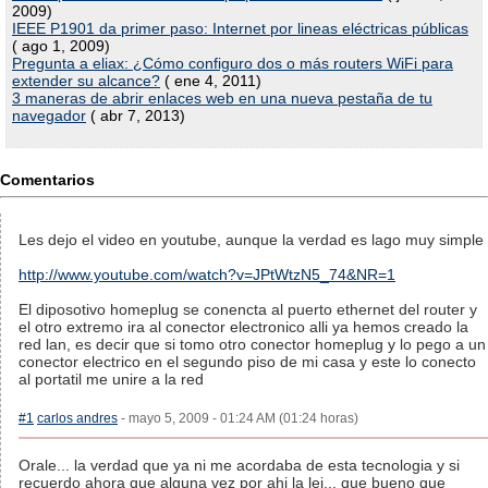
2009)
IEEE P1901 da primer paso: Internet por lineas eléctricas públicas
( ago 1, 2009)
Pregunta a eliax: ¿Cómo configuro dos o más routers WiFi para
extender su alcance?
( ene 4, 2011)
3 maneras de abrir enlaces web en una nueva pestaña de tu
navegador
( abr 7, 2013)
Comentarios
Les dejo el video en youtube, aunque la verdad es lago muy simple
http://www.youtube.com/watch?v=JPtWtzN5_74&NR=1
El diposotivo homeplug se conencta al puerto ethernet del router y
el otro extremo ira al conector electronico alli ya hemos creado la
red lan, es decir que si tomo otro conector homeplug y lo pego a un
conector electrico en el segundo piso de mi casa y este lo conecto
al portatil me unire a la red
#1
carlos andres
- mayo 5, 2009 - 01:24 AM (01:24 horas)
Orale... la verdad que ya ni me acordaba de esta tecnologia y si
recuerdo ahora que alguna vez por ahi la lei... que bueno que