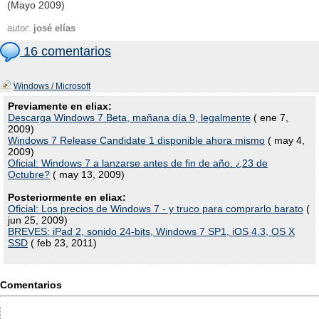
(Mayo 2009)
autor:
josé elías
16 comentarios
Windows / Microsoft
Previamente en eliax:
Descarga Windows 7 Beta, mañana día 9, legalmente
( ene 7,
2009)
Windows 7 Release Candidate 1 disponible ahora mismo
( may 4,
2009)
Oficial: Windows 7 a lanzarse antes de fin de año. ¿23 de
Octubre?
( may 13, 2009)
Posteriormente en eliax:
Oficial: Los precios de Windows 7 - y truco para comprarlo barato
(
jun 25, 2009)
BREVES: iPad 2, sonido 24-bits, Windows 7 SP1, iOS 4.3, OS X
SSD
( feb 23, 2011)
Comentarios