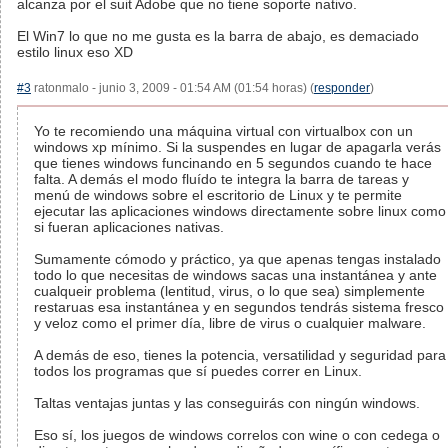
alcanza por el suit Adobe que no tiene soporte nativo.
El Win7 lo que no me gusta es la barra de abajo, es demaciado
estilo linux eso XD
#3
ratonmalo - junio 3, 2009 - 01:54 AM (01:54 horas) (
responder
)
Yo te recomiendo una máquina virtual con virtualbox con un
windows xp mínimo. Si la suspendes en lugar de apagarla verás
que tienes windows funcinando en 5 segundos cuando te hace
falta. A demás el modo fluído te integra la barra de tareas y
menú de windows sobre el escritorio de Linux y te permite
ejecutar las aplicaciones windows directamente sobre linux como
si fueran aplicaciones nativas.
Sumamente cómodo y práctico, ya que apenas tengas instalado
todo lo que necesitas de windows sacas una instantánea y ante
cualqueir problema (lentitud, virus, o lo que sea) simplemente
restaruas esa instantánea y en segundos tendrás sistema fresco
y veloz como el primer día, libre de virus o cualquier malware.
A demás de eso, tienes la potencia, versatilidad y seguridad para
todos los programas que sí puedes correr en Linux.
Taltas ventajas juntas y las conseguirás con ningún windows.
Eso sí, los juegos de windows correlos con wine o con cedega o