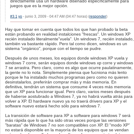
directamente usa un hardware diseñado específicamente para
juegos que es la mejor opción.
#3.1
yo
- junio 3, 2009 - 04:47 AM (04:47 horas) (
responder
)
Hay que tomar en cuenta que todos los que han probado la beta
están probando en realidad instalciones "frescas". Un windows XP
recién instalado literalmente"vuela". Un windows 7, recién instalado,
también va bastante rápido. Pero tal como dicen, windows es un
sistema "orgánico", porque con el tiempo se pudre.
Después de unos meses, los equipos donde windows XP vuela y
windows 7 corre, serán equipos donde windows xp corre y windows
7 se arrastra. Pero claro, como es algo que ocurre paulatinamente,
la gente no lo nota. Simplemente piensa que fucniona más lento
porque le ha instalado muchos programas pero como no quieren
desinstalarlos, preferirán comprar más y más memoria. En
definitiva, tendrán un sistema que consume 4 veces más memoria
que un XP para funcionar igual. Pero claro, varios meses después
de haberse aostubrado a Windoes 7, ya no habrá vuelta atrás para
volver a XP. El hardware nuevo ya no traerá drivers para XP y el
software nuevo estará hecho sólo para windows 7.
La transición de software para XP a software para windows 7 será
más rápida que lo que ha sido otras veces porque las versiones
"baratas" de Windows 7 no son compatibles con XP. El "modo XP"
no estará disponible en la mayoría de los equipos que se vendan