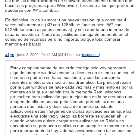
así que los desarrolladores de software forzosamente tendrán que
hacer sus programas para Windows 7, forzando a los que preferían
quedarse con XP a cambiar.
En definitiva, lo de siempre: una nueva versión, que consume 4
veces más memoria (XP con 128Mb se funcina bien, W7 con
512Mb funciona algunas semanas), y sólo aporta una interfaz de
usuario novedosa. Nada que justifique semejante aumento en el
consumo de recursos pero no importa, porque total comprar
memoria es barato.
#4
yo
- junio 3, 2009 - 04:41 AM (04:41 horas) (
responder
)
Estoy completamente de acuerdo contigo solo voy agregarte
algo del porque windows como tu dices es un sistema que con el
tiempo se pudre o se hace más lento, y con las versiones
recientes el efecto es mucho más dramatico. La principal razón
por la cual windows se hace cada vez más y más lento es por la
manera en la que el administra la memoria Ram, windows
precachea toda aplicación que tu ejecutas en la pc creando una
imagen de ella en una carpeta llamada pretech, si eres una
persona que instala y desinstala de manera constante
aplicaciones estas imagenes de dichas aplicaciones aunque las
ejecutaste una sola vez y luego las borraste se quedan ahi, y
cuando windows quiere cargar esta aplicación en RAM y no
encontrarla se producen conflictos que aunque no marcan error
pero internamente lo hay, además windows como tal es pesimo