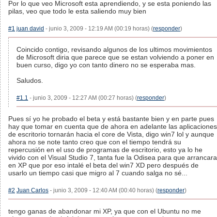
Por lo que veo Microsoft esta aprendiendo, y se esta poniendo las
pilas, veo que todo le esta saliendo muy bien
#1
juan david
- junio 3, 2009 - 12:19 AM (00:19 horas) (
responder
)
Coincido contigo, revisando algunos de los ultimos movimientos
de Microsoft diria que parece que se estan volviendo a poner en
buen curso, digo yo con tanto dinero no se esperaba mas.
Saludos.
#1.1
- junio 3, 2009 - 12:27 AM (00:27 horas) (
responder
)
Pues sí yo he probado el beta y está bastante bien y en parte pues
hay que tomar en cuenta que de ahora en adelante las aplicaciones
de escritorio tornarán hacia el core de Vista, digo win7 lol y aunque
ahora no se note tanto creo que con el tiempo tendrá su
repercusión en el uso de programas de escritorio, esto ya lo he
vivido con el Visual Studio 7, tanta fue la Odisea para que arrancara
en XP que por eso intalé el beta del win7 XD pero después de
usarlo un tiempo casi que migro al 7 cuando salga no sé...
#2
Juan Carlos
- junio 3, 2009 - 12:40 AM (00:40 horas) (
responder
)
tengo ganas de abandonar mi XP, ya que con el Ubuntu no me