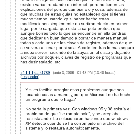
existen varias rondando en internet, pero no tienen las
explicaciones del porque cambiar x o y cosa, ademas de
que muchas de estas guias no establecen que si tienes
mucho tiempo usando xp si haber hecho estas
modificaciones simplemente no surtiran efecto en primer
lugar por lo cargada que esta la carpeta pretech que
aunque borres todo lo que se encuentre en ella tendras
que dedicar un buen tiempo a borrar de manera manual
todas y cada una de las claves de registro, ademas de que
se volvera a llenar por si sola. Aparte tendras lo mas seguro
a index server haciendo de la suyas en el disco y dejando
archivos por doquier, claves de registro de programas que
has desinstalado, etc.
#4.1.1.1
dark1789
- junio 3, 2009 - 01:48 PM (13:48 horas)
(
responder
)
Y si es factible arreglar esos problemas aunque sea
tocando cosas a mano, ¿por qué Microsoft no ha hecho
un programa que lo haga?
No sería la primera vez. Con windows 95 y 98 existía el
problema de que "se rompía solo", y se arreglaba
resinstalando. Lo solucionaron haciendo que windows
XP detecte cuando se ha corrompido un archivo del
sistema y lo restaura automáticamente.