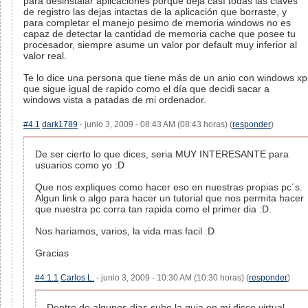
para desinstalar aplicaciones porque deja casí todas las claves
de registro las dejas intactas de la aplicación que borraste, y
para completar el manejo pesimo de memoria windows no es
capaz de detectar la cantidad de memoria cache que posee tu
procesador, siempre asume un valor por default muy inferior al
valor real.
Te lo dice una persona que tiene más de un anio con windows xp
que sigue igual de rapido como el día que decidi sacar a
windows vista a patadas de mi ordenador.
#4.1
dark1789
- junio 3, 2009 - 08:43 AM (08:43 horas) (
responder
)
De ser cierto lo que dices, seria MUY INTERESANTE para
usuarios como yo :D
Que nos expliques como hacer eso en nuestras propias pc´s.
Algun link o algo para hacer un tutorial que nos permita hacer
que nuestra pc corra tan rapida como el primer dia :D.
Nos hariamos, varios, la vida mas facil :D
Gracias
#4.1.1
Carlos L.
- junio 3, 2009 - 10:30 AM (10:30 horas) (
responder
)
Dentro de algunos dias subo la guia en mi disco virtual,