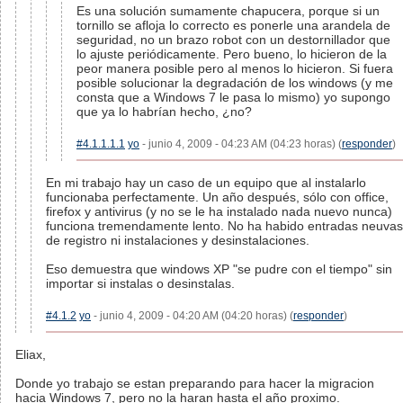
Es una solución sumamente chapucera, porque si un
tornillo se afloja lo correcto es ponerle una arandela de
seguridad, no un brazo robot con un destornillador que
lo ajuste periódicamente. Pero bueno, lo hicieron de la
peor manera posible pero al menos lo hicieron. Si fuera
posible solucionar la degradación de los windows (y me
consta que a Windows 7 le pasa lo mismo) yo supongo
que ya lo habrían hecho, ¿no?
#4.1.1.1.1
yo
- junio 4, 2009 - 04:23 AM (04:23 horas) (
responder
)
En mi trabajo hay un caso de un equipo que al instalarlo
funcionaba perfectamente. Un año después, sólo con office,
firefox y antivirus (y no se le ha instalado nada nuevo nunca)
funciona tremendamente lento. No ha habido entradas neuvas
de registro ni instalaciones y desinstalaciones.
Eso demuestra que windows XP "se pudre con el tiempo" sin
importar si instalas o desinstalas.
#4.1.2
yo
- junio 4, 2009 - 04:20 AM (04:20 horas) (
responder
)
Eliax,
Donde yo trabajo se estan preparando para hacer la migracion
hacia Windows 7, pero no la haran hasta el año proximo.