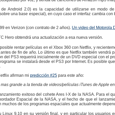
e de Android 2.0) es la capacidad de utilizarse en modo d
sobre una base especial), en cuyo caso el interfaz cambia con 
9 en Verizon (con contrato de 2 años).
Un video del Motorola 
C Hero obtendrá una actualización a esa nueva versión.
ble rentar películas en el Xbox 360 con Netflix, y recientement
 antes de fin de año. Lo último es que Netflix también vendrá p
ión del PS3 requerirá inicialmente de un DVD especial con el pr
rograma se instalará desde el PS3 por Internet. Es posible que 
.
etflix afirman mi
predicción #25
para este año:
or mas grande a la tienda de videos/películas iTunes de Apple en
 lanzamiento exitoso del cohete Ares I-X de la NASA. Para el q
bordador Espacial de la NASA, y el hecho de que el lanzamien
en muchos de los programas espaciales que actualmente depen
 Linux 9.10 en su versión final, y en particular los usuarios