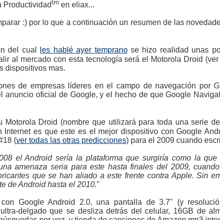
tm
a Productividad
en eliax...
parar :) por lo que a continuación un resumen de las novedad
on del cual
les hablé ayer temprano
se hizo realidad unas po
 salir al mercado con esta tecnología será el Motorola Droid (ve
s dispositivos mas.
iones de empresas líderes en el campo de navegación por
anuncio oficial de Google, y el hecho de que Google Navigat
 Motorola Droid (nombre que utilizará para toda una serie d
 Internet es que este es el mejor dispositivo con Google Andr
#18 (
ver todas las otras predicciones
) para el 2009 cuando escri
08 el Android sería la plataforma que surgiría como la que 
una amenaza seria para este hasta finales del 2009, cuand
bricantes que se han aliado a este frente contra Apple. Sin 
te de Android hasta el 2010.
"
 con Google Android 2.0, una pantalla de 3.7" (y resoluc
a ultra-delgado que se desliza detrás del celular, 16GB de 
 búsquedas por voz, y tienda de canciones de Amazon mp3 inte