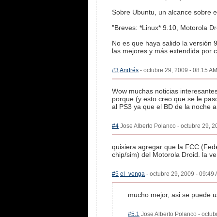
Sobre Ubuntu, un alcance sobre el t
"Breves: *Linux* 9.10, Motorola Dro
No es que haya salido la versión 9
las mejores y más extendida por ci
#3
Andrés
- octubre 29, 2009 - 08:15 AM
Wow muchas noticias interesantes 
porque (y esto creo que se le paso
al PS3 ya que el BD de la noche 
#4
Jose Alberto Polanco - octubre 29, 2
quisiera agregar que la FCC (Fe
chip/sim) del Motorola Droid. la v
#5
el_venga
- octubre 29, 2009 - 09:49 
mucho mejor, asi se puede u
#5.1
Jose Alberto Polanco - octubr