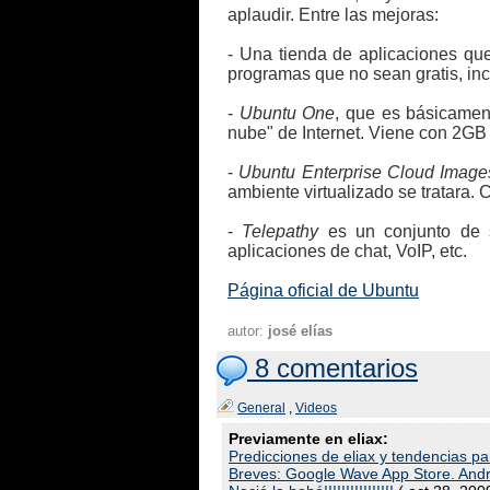
aplaudir. Entre las mejoras:
- Una tienda de aplicaciones qu
programas que no sean gratis, inc
-
Ubuntu One
, que es básicamen
nube" de Internet. Viene con 2GB
-
Ubuntu Enterprise Cloud Image
ambiente virtualizado se tratara
-
Telepathy
es un conjunto de se
aplicaciones de chat, VoIP, etc.
Página oficial de Ubuntu
autor:
josé elías
8 comentarios
General
,
Videos
Previamente en eliax:
Predicciones de eliax y tendencias p
Breves: Google Wave App Store. And