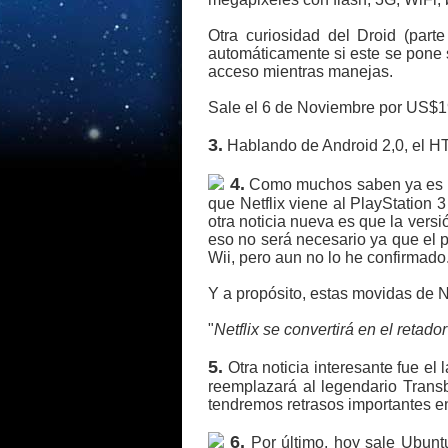
Otra curiosidad del Droid (part
automáticamente si este se pone 
acceso mientras manejas.
Sale el 6 de Noviembre por US$19
3.
Hablando de Android 2,0, el HT
4.
Como muchos saben ya es posi
que Netflix viene al PlayStation 3
otra noticia nueva es que la vers
eso no será necesario ya que el p
Wii, pero aun no lo he confirmado
Y a propósito, estas movidas de N
"
Netflix se convertirá en el retad
5.
Otra noticia interesante fue el
reemplazará al legendario Trans
tendremos retrasos importantes 
6.
Por último, hoy sale Ubuntu