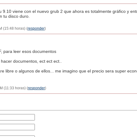
ntu 9.10 viene con el nuevo grub 2 que ahora es totalmente gráfico y e
 tu disco duro.
M (15:48 horas) (
responder
)
F, para leer esos documentos
a hacer documentos, ect ect ect..
are libre o algunos de ellos... me imagino que el precio sera super ec
M (11:33 horas) (
responder
)