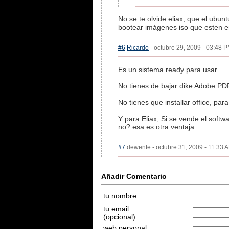
No se te olvide eliax, que el ubu
bootear imágenes iso que esten en
#6
Ricardo
- octubre 29, 2009 - 03:48 P
Es un sistema ready para usar.....
No tienes de bajar dike Adobe PD
No tienes que installar office, par
Y para Eliax, Si se vende el softw
no? esa es otra ventaja...
#7
dewente - octubre 31, 2009 - 11:33 A
Añadir Comentario
tu nombre
tu email
(opcional)
web personal