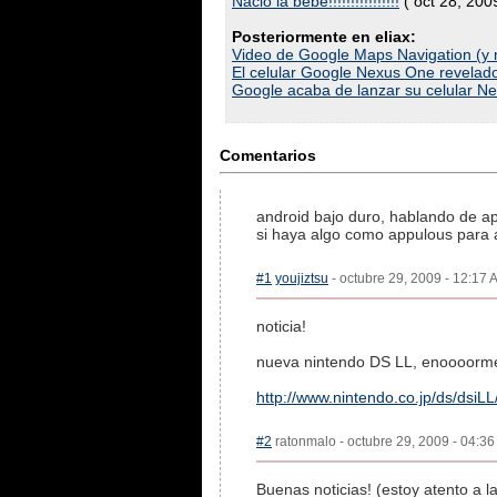
Nació la bebé!!!!!!!!!!!!!!!!
( oct 28, 200
Posteriormente en eliax:
Video de Google Maps Navigation (y
El celular Google Nexus One revelad
Google acaba de lanzar su celular Ne
Comentarios
android bajo duro, hablando de ap
si haya algo como appulous para 
#1
youjiztsu
- octubre 29, 2009 - 12:17 
noticia!
nueva nintendo DS LL, enoooorm
http://www.nintendo.co.jp/ds/dsiLL
#2
ratonmalo - octubre 29, 2009 - 04:36
Buenas noticias! (estoy atento a l