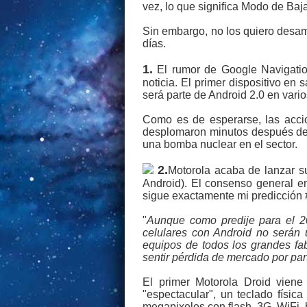
vez, lo que significa Modo de Baj
Sin embargo, no los quiero desam
días.
1.
El rumor de Google Navigati
noticia. El primer dispositivo en
será parte de Android 2.0 en vario
Como es de esperarse, las acc
desplomaron minutos después del 
una bomba nuclear en el sector.
2.
Motorola acaba de lanzar su
Android). El consenso general en
sigue exactamente mi predicción 
"
Aunque como predije para el 20
celulares con Android no serán 
equipos de todos los grandes fa
sentir pérdida de mercado por par
El primer Motorola Droid viene
"espectacular", un teclado físic
megapixeles con flash, 3G, WiFi,