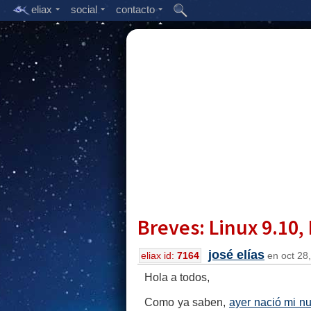
eliax
social
contacto
Breves: Linux 9.10, 
josé elías
eliax id:
7164
en oct 28,
Hola a todos,
Como ya saben,
ayer nació mi n