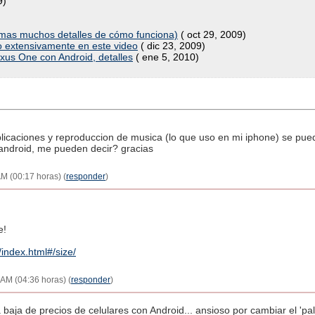
9)
 mas muchos detalles de cómo funciona)
( oct 29, 2009)
o extensivamente en este video
( dic 23, 2009)
xus One con Android, detalles
( ene 5, 2010)
licaciones y reproduccion de musica (lo que uso en mi iphone) se pued
android, me pueden decir? gracias
AM (00:17 horas) (
responder
)
e!
/index.html#/size/
 AM (04:36 horas) (
responder
)
a baja de precios de celulares con Android... ansioso por cambiar el 'pa