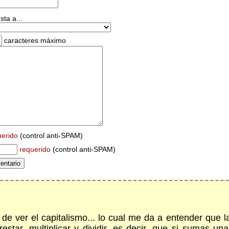
ta a...
caracteres máximo
uerido
(control anti-SPAM)
requerido
(control anti-SPAM)
de ver el capitalismo... lo cual me da a entender que
estar, multiplicar y dividir, es decir, que si sumas u