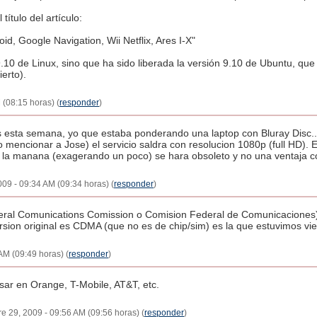
ítulo del artículo:
id, Google Navigation, Wii Netflix, Ares I-X"
.10 de Linux, sino que ha sido liberada la versión 9.10 de Ubuntu, que
erto).
 (08:15 horas) (
responder
)
esta semana, yo que estaba ponderando una laptop con Bluray Disc....
 mencionar a Jose) el servicio saldra con resolucion 1080p (full HD). 
a la manana (exagerando un poco) se hara obsoleto y no una ventaja c
009 - 09:34 AM (09:34 horas) (
responder
)
deral Comunications Comission o Comision Federal de Comunicaciones)
ersion original es CDMA (que no es de chip/sim) es la que estuvimos vi
AM (09:49 horas) (
responder
)
sar en Orange, T-Mobile, AT&T, etc.
e 29, 2009 - 09:56 AM (09:56 horas) (
responder
)