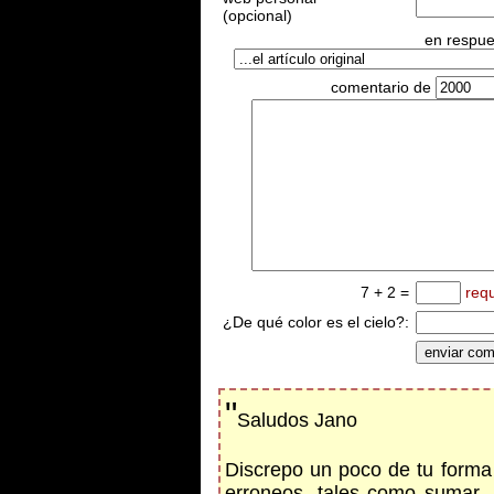
(opcional)
en respues
comentario de
7 + 2 =
req
¿De qué color es el cielo?:
"
Saludos Jano
Discrepo un poco de tu forma 
erroneos, tales como sumar, r