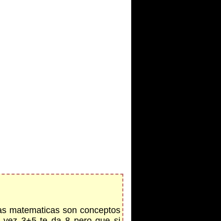
 las matematicas son conceptos
na vez 3+5 te da 8 pero que si