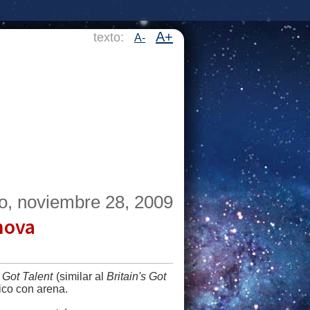
A+
texto:
A-
o, noviembre 28, 2009
nova
 Got Talent
(similar al
Britain's Got
ico con arena.