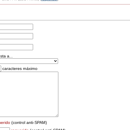
ta a...
caracteres máximo
uerido
(control anti-SPAM)