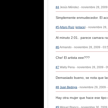
#4
Jesús Méndez - noviembre 28, 2009 -
Simplemente enmudecedor. El acom
#5
Arturo Ruiz
(
enlace
) - noviembre 28,
Al minuto 2:01.. parece camara rap
#6
Armando - noviembre 28, 2009 - 03:5
Che! El artista eee???
#7
Wally Pena - noviembre 28, 2009 - 0
Demasiado bueno, se nota que las 
#8
Juan Bedoya
- noviembre 29, 2009 -
Hay otra mujer que hace ese tipo
#9
Miguel Blanco - noviembre 30, 2009 