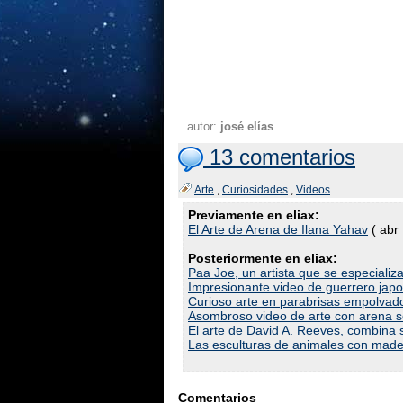
autor:
josé elías
13 comentarios
Arte
,
Curiosidades
,
Videos
Previamente en eliax:
El Arte de Arena de Ilana Yahav
( abr
Posteriormente en eliax:
Paa Joe, un artista que se especializa
Impresionante video de guerrero jap
Curioso arte en parabrisas empolvad
Asombroso video de arte con arena so
El arte de David A. Reeves, combina s
Las esculturas de animales con mad
Comentarios