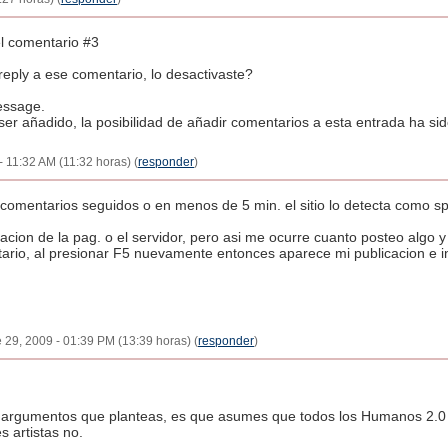
l comentario #3
reply a ese comentario, lo desactivaste?
essage.
er añadido, la posibilidad de añadir comentarios a esta entrada ha sid
- 11:32 AM (11:32 horas) (
responder
)
s comentarios seguidos o en menos de 5 min. el sitio lo detecta como 
cion de la pag. o el servidor, pero asi me ocurre cuanto posteo algo y 
ario, al presionar F5 nuevamente entonces aparece mi publicacion e i
 29, 2009 - 01:39 PM (13:39 horas) (
responder
)
e argumentos que planteas, es que asumes que todos los Humanos 2.0
s artistas no.