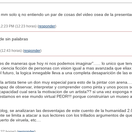
a mm solo q no entiendo un par de cosas del video osea de la presenta
2:23 PM (12:23 horas) (
responder
)
de sin palabras
(12:43 horas) (
responder
)
s de maneras que hoy ni nos podemos imaginar"...... lo unico que ten
 de ciencia ficción de personas con vision igual a mas avanzada que elia
l futuro, la logica innegable lleva a una completa desaparición de las 
a artista tiene un don muy especial para esto de la pintar con arena...
apaz de observar, interpretar y comprender como pinta y unos pocos s
pacidad cual sera la motivacion de un artista?? si una vez exponga mi
estamos en ese mundo virtual PEOR!!! porque construirian un museo al
log, se analizaran las desventajas de este cuento de la humanidad 2.0 .
te se limita a atacar a sus lectores con los trillados argumentos de qu
to de viruela, etc....
27 horas) (
responder
)