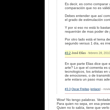
Es decir, es como comparar 
comparación que no es válid
Debes entender que así como l
el grado de estimulación cont
Y por si eso no está lo basta
requerirán de mas poder de 
Por otro lado está el tema de
segundo versus 1 día, es irr
#3.2
José Elías
- febrero 28, 2010
En que parte Elias dice que 
arte? Lo que el comenta es q
tecnologicos, los artistas en
de emociones, o de transmit
arte estara un paso mas ade
#3.3
Oscar Freitas
(
enlace
) - nov
Wow! No tengo palabras. Verdad
Para quien no sepa, en esa presen
Quien no lo sabía, tiene que verl