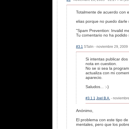
Totalmente de acuerdo con e
elias porque no puedo darle 
"Spam Prevention: Invalid m
Tu comentario no ha podido s
#3.1
STalin - noviembre 29, 2009 
Si intentas publicar do
nota en cuestion.
No se si sea la programa
actualiza con mi coment
aparecio.
Saludos... :-)
#3.1.1
Joel B.A.
- noviembre
Anónimo,
El problema con este tipo d
mentales, pero que los pobre