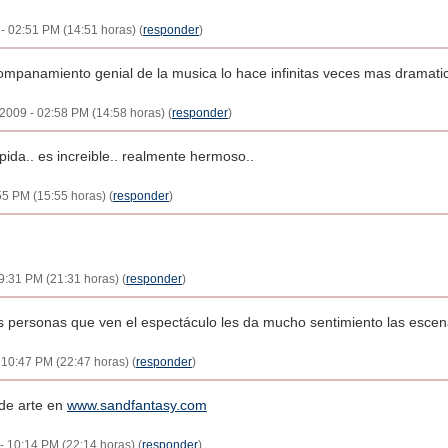
 02:51 PM (14:51 horas) (
responder
)
panamiento genial de la musica lo hace infinitas veces mas dramatic
 2009 - 02:58 PM (14:58 horas) (
responder
)
ida.. es increible.. realmente hermoso..
5 PM (15:55 horas) (
responder
)
9:31 PM (21:31 horas) (
responder
)
personas que ven el espectáculo les da mucho sentimiento las escenas
 10:47 PM (22:47 horas) (
responder
)
 de arte en
www.sandfantasy.com
- 10:14 PM (22:14 horas) (
responder
)