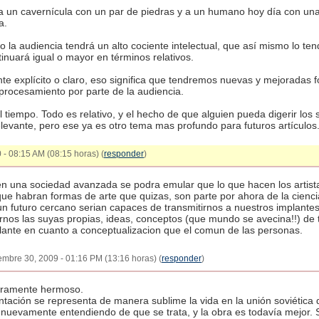
a un cavernícula con un par de piedras y a un humano hoy día con u
a.
a audiencia tendrá un alto cociente intelectual, que así mismo lo tendr
inuará igual o mayor en términos relativos.
nte explícito o claro, eso significa que tendremos nuevas y mejoradas 
procesamiento por parte de la audiencia.
l tiempo. Todo es relativo, y el hecho de que alguien pueda digerir los
elevante, pero ese ya es otro tema mas profundo para futuros artículos
 - 08:15 AM (08:15 horas) (
responder
)
en una sociedad avanzada se podra emular que lo que hacen los artist
ue habran formas de arte que quizas, son parte por ahora de la ciencia
 un futuro cercano serian capaces de transmitirnos a nuestros implantes 
irnos las suyas propias, ideas, conceptos (que mundo se avecina!!) de
lante en cuanto a conceptualizacion que el comun de las personas.
iembre 30, 2009 - 01:16 PM (13:16 horas) (
responder
)
eramente hermoso.
tación se representa de manera sublime la vida en la unión soviética
o nuevamente entendiendo de que se trata, y la obra es todavía mejor. 