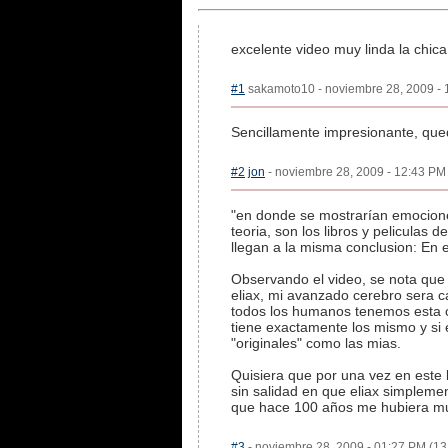
excelente video muy linda la chic
#1
sakamoto10 - noviembre 28, 2009 - 1
Sencillamente impresionante, que
#2
jon
- noviembre 28, 2009 - 12:43 PM 
"en donde se mostrarían emocione
teoria, son los libros y peliculas
llegan a la misma conclusion: En e
Observando el video, se nota que l
eliax, mi avanzado cerebro sera c
todos los humanos tenemos esta ca
tiene exactamente los mismo y si 
"originales" como las mias.
Quisiera que por una vez en este b
sin salidad en que eliax simplemen
que hace 100 años me hubiera muer
#3
- noviembre 28, 2009 - 01:27 PM (13: