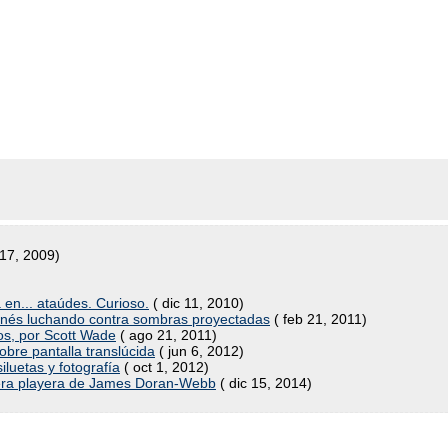
 17, 2009)
 en... ataúdes. Curioso.
( dic 11, 2010)
onés luchando contra sombras proyectadas
( feb 21, 2011)
os, por Scott Wade
( ago 21, 2011)
bre pantalla translúcida
( jun 6, 2012)
iluetas y fotografía
( oct 1, 2012)
era playera de James Doran-Webb
( dic 15, 2014)