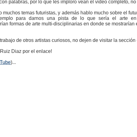
r con palabras, por lo que les imploro vean el video completo, no
ato muchos temas futuristas, y además hablo mucho sobre el fut
ejemplo para darnos una pista de lo que sería el arte e
rían formas de arte multi-disciplinarias en donde se mostraría
trabajo de otros artistas curiosos, no dejen de visitar la sección
 Ruiz Diaz por el enlace!
uTube
)...