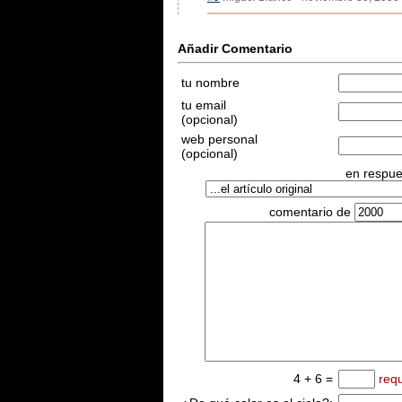
Añadir Comentario
tu nombre
tu email
(opcional)
web personal
(opcional)
en respues
comentario de
4 + 6 =
req