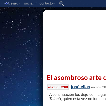
eliax
social
contacto
El asombroso arte 
josé elías
eliax id:
7260
en nov 28,
A continuación los dejo con la g
Talent
), quien esta vez no fue un