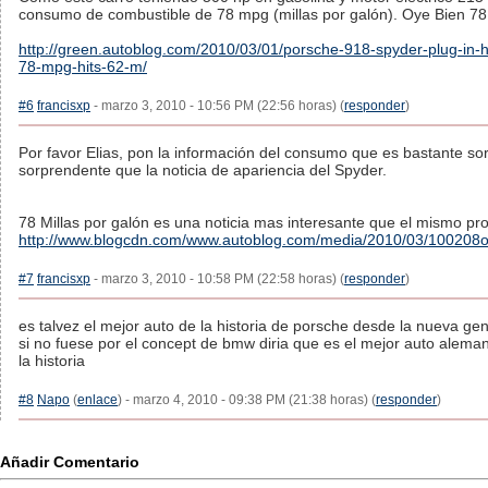
consumo de combustible de 78 mpg (millas por galón). Oye Bien 7
http://green.autoblog.com/2010/03/01/porsche-918-spyder-plug-in-h
78-mpg-hits-62-m/
#6
francisxp
- marzo 3, 2010 - 10:56 PM (22:56 horas) (
responder
)
Por favor Elias, pon la información del consumo que es bastante s
sorprendente que la noticia de apariencia del Spyder.
78 Millas por galón es una noticia mas interesante que el mismo pro
http://www.blogcdn.com/www.autoblog.com/media/2010/03/100208o
#7
francisxp
- marzo 3, 2010 - 10:58 PM (22:58 horas) (
responder
)
es talvez el mejor auto de la historia de porsche desde la nueva ge
si no fuese por el concept de bmw diria que es el mejor auto alem
la historia
#8
Napo
(
enlace
) - marzo 4, 2010 - 09:38 PM (21:38 horas) (
responder
)
Añadir Comentario