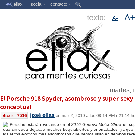
eliax
social
contacto
A+
texto:
A-
martes, 
El Porsche 918 Spyder, asombroso y super-sexy
conceptual
josé elías
eliax id:
7516
en mar 2, 2010 a las 09:14 PM ( 21:14 h
Porsche estará revelando en el
2010 Geneva Motor Show
un sup
que sin duda dejará a muchos boquiabiertos y anonadados, ya que 
los autos exóticos mas asombrosos que hemos visto en tiempos reci