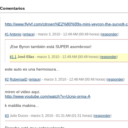
Comentarios
http://www.flylyf.com/citroen%E2%80%99s-mini-veyron-the-survolt-c
#1
Antonio
(
enlace
) - marzo 3, 2010 - 12:49 AM (00:49 horas) (
responder
)
¡Ese Byron también está SUPER asombroso!
#1.1
José Elías
- marzo 3, 2010 - 12:49 AM (00:49 horas) (
responder
)
este auto es una hermosura...
#2
RubensaiD
(
enlace
) - marzo 3, 2010 - 12:48 AM (00:48 horas) (
responder
)
miren el video aqui.
http://www.youtube.com/watch?v=Ucnp-srma-A
k maldita makina...
#3
Julio Ducos - marzo 3, 2010 - 01:31 AM (01:31 horas) (
responder
)