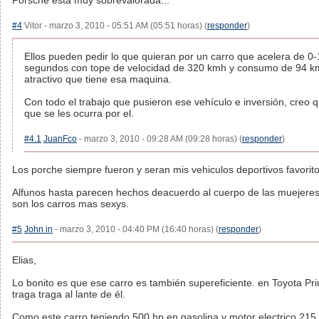
Porsche está muy sobrevalorada...
#4
Vitor - marzo 3, 2010 - 05:51 AM (05:51 horas) (
responder
)
Ellos pueden pedir lo que quieran por un carro que acelera de 0
segundos con tope de velocidad de 320 kmh y consumo de 94 km
atractivo que tiene esa maquina.
Con todo el trabajo que pusieron ese vehículo e inversión, creo 
que se les ocurra por el.
#4.1
JuanFco
- marzo 3, 2010 - 09:28 AM (09:28 horas) (
responder
)
Los porche siempre fueron y seran mis vehiculos deportivos favoritos
Alfunos hasta parecen hechos deacuerdo al cuerpo de las muejeres,
son los carros mas sexys.
#5
John in
- marzo 3, 2010 - 04:40 PM (16:40 horas) (
responder
)
Elias,
Lo bonito es que ese carro es también supereficiente. en Toyota Pr
traga traga al lante de él.
Como este carro teniendo 500 hp en gasolina y motor electrico 215