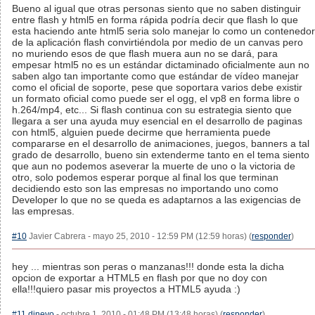
Bueno al igual que otras personas siento que no saben distinguir
entre flash y html5 en forma rápida podría decir que flash lo que
esta haciendo ante html5 seria solo manejar lo como un contenedor
de la aplicación flash convirtiéndola por medio de un canvas pero
no muriendo esos de que flash muera aun no se dará, para
empesar html5 no es un estándar dictaminado oficialmente aun no
saben algo tan importante como que estándar de vídeo manejar
como el oficial de soporte, pese que soportara varios debe existir
un formato oficial como puede ser el ogg, el vp8 en forma libre o
h.264/mp4, etc... Si flash continua con su estrategia siento que
llegara a ser una ayuda muy esencial en el desarrollo de paginas
con html5, alguien puede decirme que herramienta puede
compararse en el desarrollo de animaciones, juegos, banners a tal
grado de desarrollo, bueno sin extenderme tanto en el tema siento
que aun no podemos aseverar la muerte de uno o la victoria de
otro, solo podemos esperar porque al final los que terminan
decidiendo esto son las empresas no importando uno como
Developer lo que no se queda es adaptarnos a las exigencias de
las empresas.
#10
Javier Cabrera - mayo 25, 2010 - 12:59 PM (12:59 horas) (
responder
)
hey ... mientras son peras o manzanas!!! donde esta la dicha
opcion de exportar a HTML5 en flash por que no doy con
ella!!!quiero pasar mis proyectos a HTML5 ayuda :)
#11
djnevo
- octubre 1, 2010 - 01:48 PM (13:48 horas) (
responder
)