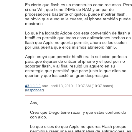
Es cierto que flash es un monstruito come recursos. Pero
si una WII, que tiene 24Mb de RAM y un par de
procesadores bastante chiquitos, puede mostrar flash,
sa obvio que aunque le cueste, el iphone también puede
mostrarlo.
Lo que ha logrado Adobe con esta conversión de flash a
html5 es permitir que todas esas aplicaciones hechas en
flash que Apple no quería permitir, ahora se les cuelen
por una puerta que ellos mismos abrieron: html5.
Apple creyó que permitir html5 era la solución perfecta
para que dejaran de criticar al iphone y el ipad por no
soportar flash, y al final resultó un agujero en su
estrategia que permitirá que pase justo lo que ellos no
querían y que les costó un gran desprestigio.
#3.1.1.1.1
anv - abril 13, 2010 - 10:37 AM (10:37 horas)
(
responder
)
Anv,
Creo que Diego tiene razón y que estás confundido
con algo.
Lo que dices de que Apple no quieres Flash porque
permitiría crear una vía alternativa de aplicaciones, es