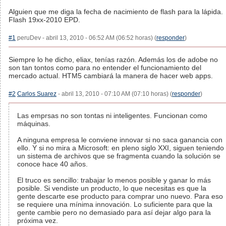
Alguien que me diga la fecha de nacimiento de flash para la lápida.
Flash 19xx-2010 EPD.
#1
peruDev - abril 13, 2010 - 06:52 AM (06:52 horas) (
responder
)
Siempre lo he dicho, eliax, tenías razón. Además los de adobe no
son tan tontos como para no entender el funcionamiento del
mercado actual. HTM5 cambiará la manera de hacer web apps.
#2
Carlos Suarez
- abril 13, 2010 - 07:10 AM (07:10 horas) (
responder
)
Las emprsas no son tontas ni inteligentes. Funcionan como
máquinas.
A ninguna empresa le conviene innovar si no saca ganancia con
ello. Y si no mira a Microsoft: en pleno siglo XXI, siguen teniendo
un sistema de archivos que se fragmenta cuando la solución se
conoce hace 40 años.
El truco es sencillo: trabajar lo menos posible y ganar lo más
posible. Si vendiste un producto, lo que necesitas es que la
gente descarte ese producto para comprar uno nuevo. Para eso
se requiere una mínima innovación. Lo suficiente para que la
gente cambie pero no demasiado para así dejar algo para la
próxima vez.