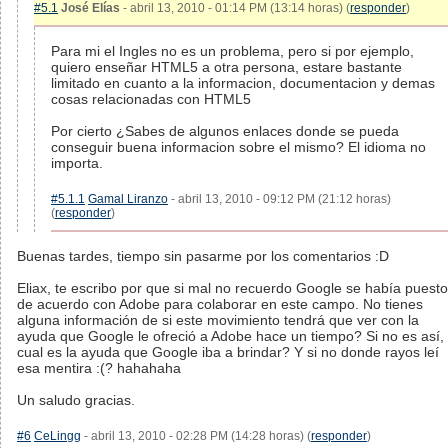
#5.1
José Elías
- abril 13, 2010 - 01:14 PM (13:14 horas) (
responder
)
Para mi el Ingles no es un problema, pero si por ejemplo,
quiero enseñar HTML5 a otra persona, estare bastante
limitado en cuanto a la informacion, documentacion y demas
cosas relacionadas con HTML5
Por cierto ¿Sabes de algunos enlaces donde se pueda
conseguir buena informacion sobre el mismo? El idioma no
importa.
#5.1.1
Gamal Liranzo
- abril 13, 2010 - 09:12 PM (21:12 horas)
(
responder
)
Buenas tardes, tiempo sin pasarme por los comentarios :D
Eliax, te escribo por que si mal no recuerdo Google se había puesto
de acuerdo con Adobe para colaborar en este campo. No tienes
alguna información de si este movimiento tendrá que ver con la
ayuda que Google le ofreció a Adobe hace un tiempo? Si no es así,
cual es la ayuda que Google iba a brindar? Y si no donde rayos leí
esa mentira :(? hahahaha
Un saludo gracias.
#6
CeLingg
- abril 13, 2010 - 02:28 PM (14:28 horas) (
responder
)