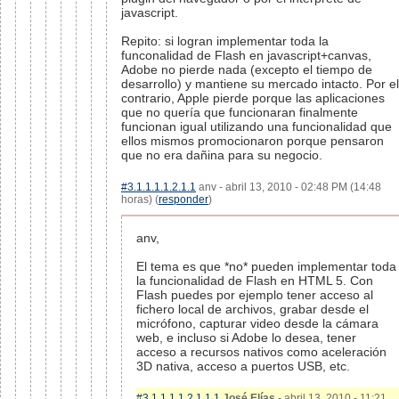
javascript.
Repito: si logran implementar toda la
funconalidad de Flash en javascript+canvas,
Adobe no pierde nada (excepto el tiempo de
desarrollo) y mantiene su mercado intacto. Por el
contrario, Apple pierde porque las aplicaciones
que no quería que funcionaran finalmente
funcionan igual utilizando una funcionalidad que
ellos mismos promocionaron porque pensaron
que no era dañina para su negocio.
#3.1.1.1.1.2.1.1
anv - abril 13, 2010 - 02:48 PM (14:48
horas) (
responder
)
anv,
El tema es que *no* pueden implementar toda
la funcionalidad de Flash en HTML 5. Con
Flash puedes por ejemplo tener acceso al
fichero local de archivos, grabar desde el
micrófono, capturar video desde la cámara
web, e incluso si Adobe lo desea, tener
acceso a recursos nativos como aceleración
3D nativa, acceso a puertos USB, etc.
#3.1.1.1.1.2.1.1.1
José Elías
- abril 13, 2010 - 11:21