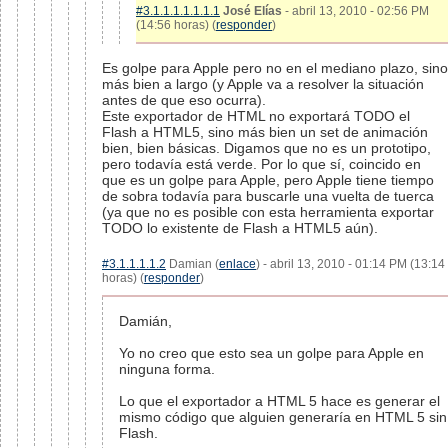
#3.1.1.1.1.1.1.1
José Elías
- abril 13, 2010 - 02:56 PM
(14:56 horas) (
responder
)
Es golpe para Apple pero no en el mediano plazo, sino
más bien a largo (y Apple va a resolver la situación
antes de que eso ocurra).
Este exportador de HTML no exportará TODO el
Flash a HTML5, sino más bien un set de animación
bien, bien básicas. Digamos que no es un prototipo,
pero todavía está verde. Por lo que sí, coincido en
que es un golpe para Apple, pero Apple tiene tiempo
de sobra todavía para buscarle una vuelta de tuerca
(ya que no es posible con esta herramienta exportar
TODO lo existente de Flash a HTML5 aún).
#3.1.1.1.1.2
Damian (
enlace
) - abril 13, 2010 - 01:14 PM (13:14
horas) (
responder
)
Damián,
Yo no creo que esto sea un golpe para Apple en
ninguna forma.
Lo que el exportador a HTML 5 hace es generar el
mismo código que alguien generaría en HTML 5 sin
Flash.