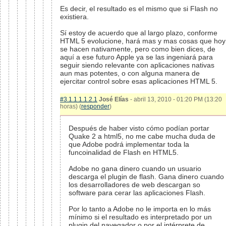
Es decir, el resultado es el mismo que si Flash no
existiera.
Sí estoy de acuerdo que al largo plazo, conforme
HTML 5 evolucione, hará mas y mas cosas que hoy
se hacen nativamente, pero como bien dices, de
aquí a ese futuro Apple ya se las ingeniará para
seguir siendo relevante con aplicaciones nativas
aun mas potentes, o con alguna manera de
ejercitar control sobre esas aplicaciones HTML 5.
#3.1.1.1.1.2.1
José Elías
- abril 13, 2010 - 01:20 PM (13:20
horas) (
responder
)
Después de haber visto cómo podían portar
Quake 2 a html5, no me cabe mucha duda de
que Adobe podrá implementar toda la
funcoinalidad de Flash en HTML5.
Adobe no gana dinero cuando un usuario
descarga el plugin de flash. Gana dinero cuando
los desarrolladores de web descargan so
software para cerar las aplicaciones Flash.
Por lo tanto a Adobe no le importa en lo más
mínimo si el resultado es interpretado por un
plugin del navegador o por el intérprete de