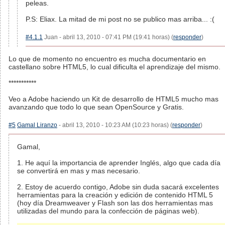
peleas.
P.S: Eliax. La mitad de mi post no se publico mas arriba... :(
#4.1.1
Juan - abril 13, 2010 - 07:41 PM (19:41 horas) (
responder
)
Lo que de momento no encuentro es mucha documentario en
castellano sobre HTML5, lo cual dificulta el aprendizaje del mismo.
***********
Veo a Adobe haciendo un Kit de desarrollo de HTML5 mucho mas
avanzando que todo lo que sean OpenSource y Gratis.
#5
Gamal Liranzo
- abril 13, 2010 - 10:23 AM (10:23 horas) (
responder
)
Gamal,
1. He aquí la importancia de aprender Inglés, algo que cada día
se convertirá en mas y mas necesario.
2. Estoy de acuerdo contigo, Adobe sin duda sacará excelentes
herramientas para la creación y edición de contenido HTML 5
(hoy día Dreamweaver y Flash son las dos herramientas mas
utilizadas del mundo para la confección de páginas web).