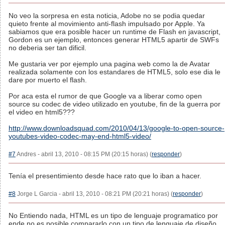
No veo la sorpresa en esta noticia, Adobe no se podia quedar
quieto frente al movimiento anti-flash impulsado por Apple. Ya
sabiamos que era posible hacer un runtime de Flash en javascript,
Gordon es un ejemplo, entonces generar HTML5 apartir de SWFs
no deberia ser tan dificil.
Me gustaria ver por ejemplo una pagina web como la de Avatar
realizada solamente con los estandares de HTML5, solo ese dia le
dare por muerto el flash.
Por aca esta el rumor de que Google va a liberar como open
source su codec de video utilizado en youtube, fin de la guerra por
el video en html5???
http://www.downloadsquad.com/2010/04/13/google-to-open-source-
youtubes-video-codec-may-end-html5-video/
#7
Andres - abril 13, 2010 - 08:15 PM (20:15 horas) (
responder
)
Tenía el presentimiento desde hace rato que lo iban a hacer.
#8
Jorge L Garcia - abril 13, 2010 - 08:21 PM (20:21 horas) (
responder
)
No Entiendo nada, HTML es un tipo de lenguaje programatico por
ende no es posible compararlo con un tipo de lenguaje de diseño,