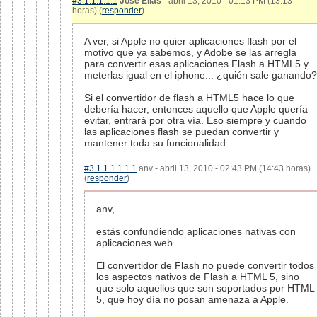
#3.1.1.1.1.1
José Elías
- abril 13, 2010 - 01:13 PM (13:13
horas) (
responder
)
A ver, si Apple no quier aplicaciones flash por el
motivo que ya sabemos, y Adobe se las arregla
para convertir esas aplicaciones Flash a HTML5 y
meterlas igual en el iphone... ¿quién sale ganando?
Si el convertidor de flash a HTML5 hace lo que
debería hacer, entonces aquello que Apple quería
evitar, entrará por otra vía. Eso siempre y cuando
las aplicaciones flash se puedan convertir y
mantener toda su funcionalidad.
#3.1.1.1.1.1.1
anv - abril 13, 2010 - 02:43 PM (14:43 horas)
(
responder
)
anv,
estás confundiendo aplicaciones nativas con
aplicaciones web.
El convertidor de Flash no puede convertir todos
los aspectos nativos de Flash a HTML 5, sino
que solo aquellos que son soportados por HTML
5, que hoy día no posan amenaza a Apple.