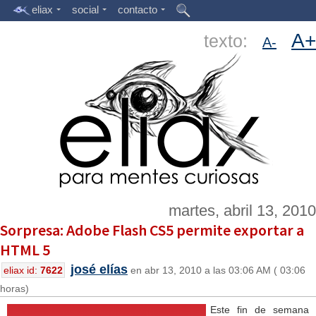
eliax
social
contacto
A+
texto:
A-
martes, abril 13, 2010
Sorpresa: Adobe Flash CS5 permite exportar a
HTML 5
josé elías
eliax id:
7622
en abr 13, 2010 a las 03:06 AM ( 03:06
horas)
Este fin de semana