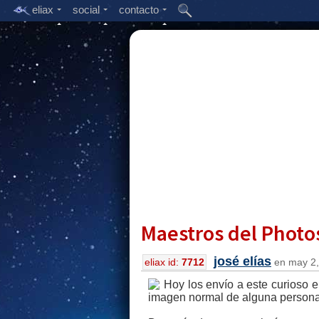
eliax
social
contacto
Maestros del Photo
josé elías
eliax id:
7712
en may 2,
Hoy los envío a este curioso
imagen normal de alguna persona 