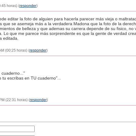
:45 horas) (
responder
)
e editar la foto de alguien para hacerla parecer más vieja o maltrata
e la que se asemeja más a la verdadera Madona que la foto de la dere
amientos de belleza y que ademas su carrera depende de su fisico, no
Lo que me parece más sorprendente es que la gente de verdad crea que
a editada.
AM (00:25 horas) (
responder
)
 cuaderno..."
 tu escribas en TU cuaderno"...
PM (22:31 horas) (
responder
)