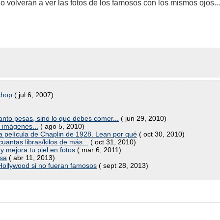
volverán a ver las fotos de los famosos con los mismos ojos...
shop
( jul 6, 2007)
anto pesas, sino lo que debes comer...
( jun 29, 2010)
 imágenes...
( ago 5, 2010)
sa película de Chaplin de 1928. Lean por qué
( oct 30, 2010)
antas libras/kilos de más...
( oct 31, 2010)
 mejora tu piel en fotos
( mar 6, 2011)
osa
( abr 11, 2013)
ollywood si no fueran famosos
( sept 28, 2013)