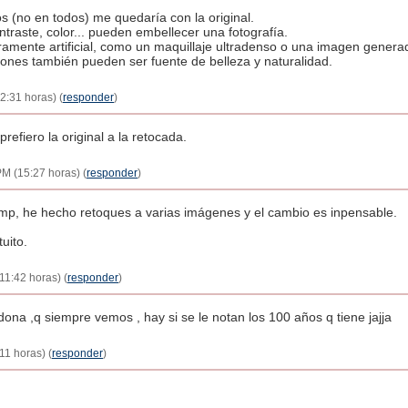
 (no en todos) me quedaría con la original.
ontraste, color... pueden embellecer una fotografía.
ramente artificial, como un maquillaje ultradenso o una imagen genera
ones también pueden ser fuente de belleza y naturalidad.
2:31 horas) (
responder
)
refiero la original a la retocada.
PM (15:27 horas) (
responder
)
imp, he hecho retoques a varias imágenes y el cambio es inpensable.
uito.
11:42 horas) (
responder
)
ona ,q siempre vemos , hay si se le notan los 100 años q tiene jajja
11 horas) (
responder
)