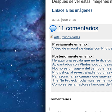
Después de ver estas imágenes no 
Enlace a las imágenes
autor:
josé elías
11 comentarios
Arte
,
Curiosidades
Previamente en eliax:
Video de maquillaje digital con Photo
Posteriormente en eliax:
He aquí una escala que no te dice cu
Agigantados con Photoshop, curiosas
No, no es un viajero del tiempo en e
Photoshop al revés, añadiendo unas cu
Panasonic lanza cámara que suaviza y
The Nu Project: Toda mujer es herm
Como se verían actores famosos de H
Comentarios