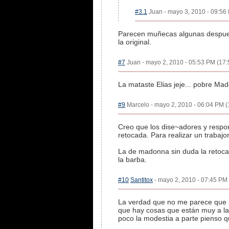
#3.1
Juan - mayo 3, 2010 - 09:56 
Parecen muñecas algunas despues 
la original.
#7
Juan - mayo 2, 2010 - 05:53 PM (17:5
La mataste Elias jeje... pobre Ma
#9
Marcelo - mayo 2, 2010 - 06:04 PM (1
Creo que los dise~adores y respo
retocada. Para realizar un trabajo
La de madonna sin duda la retocad
la barba.
#10
Santitox
- mayo 2, 2010 - 07:45 PM 
La verdad que no me parece que ni
que hay cosas que están muy a la v
poco la modestia a parte pienso q