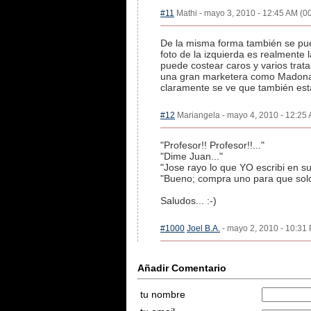
#11
Mathi - mayo 3, 2010 - 12:45 AM (00
De la misma forma también se pued
foto de la izquierda es realment
puede costear caros y varios trat
una gran marketera como Madona. 
claramente se ve que también est
#12
Mariangela - mayo 4, 2010 - 12:25 
"Profesor!! Profesor!!..."
"Dime Juan..."
"Jose rayo lo que YO escribi en su
"Bueno; compra uno para que solo
Saludos... :-)
#1000
Joel B.A.
- mayo 2, 2010 - 10:31 
Añadir Comentario
tu nombre