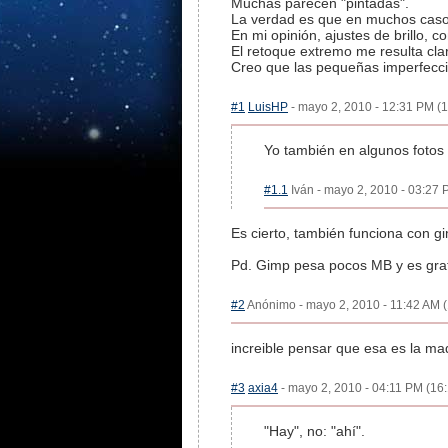
Muchas parecen "pintadas".
La verdad es que en muchos casos
En mi opinión, ajustes de brillo, c
El retoque extremo me resulta cla
Creo que las pequeñas imperfecci
#1
LuisHP
- mayo 2, 2010 - 12:31 PM (1
Yo también en algunos fotos p
#1.1
Iván - mayo 2, 2010 - 03:27 
Es cierto, también funciona con g
Pd. Gimp pesa pocos MB y es grat
#2
Anónimo - mayo 2, 2010 - 11:42 AM (
increible pensar que esa es la mad
#3
axia4
- mayo 2, 2010 - 04:11 PM (16:
"Hay", no: "ahí".