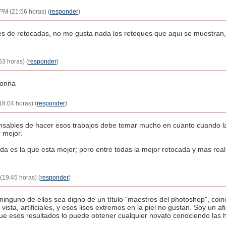
PM (21:56 horas) (
responder
)
de retocadas, no me gusta nada los retoques que aqui se muestran, 
3 horas) (
responder
)
donna
8:04 horas) (
responder
)
nsables de hacer esos trabajos debe tomar mucho en cuanto cuando la
r mejor.
a es la que esta mejor; pero entre todas la mejor retocada y mas real 
(19:45 horas) (
responder
)
nguno de ellos sea digno de un título "maestros del photoshop", coin
ista, artificiales, y esos lisos extremos en la piel no gustan. Soy un 
ue esos resultados lo puede obtener cualquier novato conociendo las 