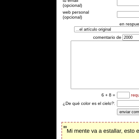
tu email
(opcional)
web personal
(opcional)
en respues
comentario de
6 + 8 =
req
¿De qué color es el cielo?:
"
Mi mente va a estallar, esto