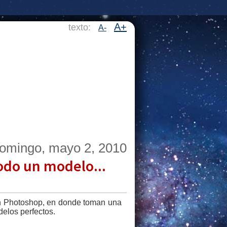
A+
texto:
A-
omingo, mayo 2, 2010
odo un modelo...
en Photoshop, en donde toman una
elos perfectos.