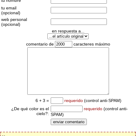
tu nombre
tu email
(opcional)
web personal
(opcional)
en respuesta a...
comentario de
caracteres máximo
6 + 3 =
requerido
(control anti-SPAM)
¿De qué color es el
requerido
(control anti-
cielo?:
SPAM)