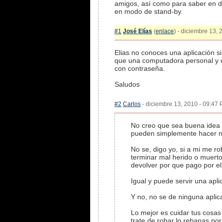
amigos, así como para saber en dó
en modo de stand-by.
#1
José Elías
(
enlace
) - diciembre 13, 
Elias no conoces una aplicación s
que una computadora personal y un
con contraseña.
Saludos
#2
Carlos
- diciembre 13, 2010 - 09:47 
No creo que sea buena idea b
pueden simplemente hacer n
No se, digo yo, si a mi me r
terminar mal herido o muerto
devolver por que pago por el
Igual y puede servir una apl
Y no, no se de ninguna aplic
Lo mejor es cuidar tus cosa
trate de robar lo rebanas por