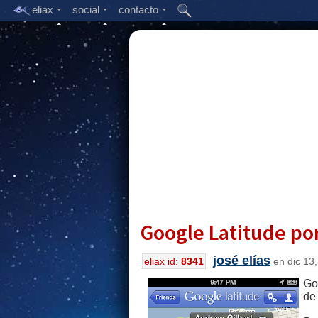
eliax
social
contacto
Google Latitude por
josé elías
eliax id:
8341
en dic 13,
Go
de