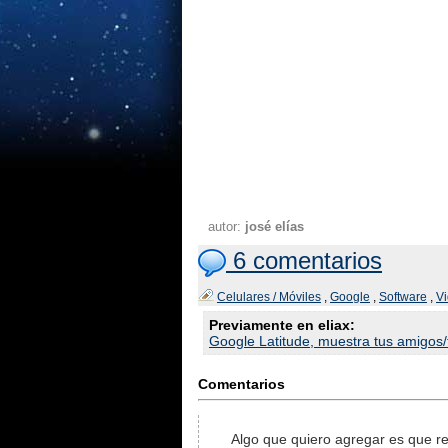
autor:
josé elías
6 comentarios
Celulares / Móviles
,
Google
,
Software
,
V
Previamente en eliax:
Google Latitude, muestra tus amigos
Comentarios
Algo que quiero agregar es que re