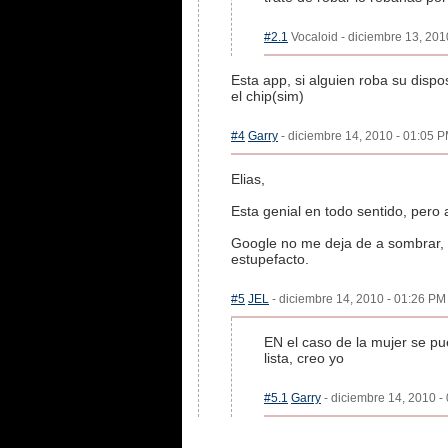
#2.1
Vocaloid - diciembre 13, 201
Esta app, si alguien roba su dispo
el chip(sim)
#4
Garry
- diciembre 14, 2010 - 01:05 P
Elias,
Esta genial en todo sentido, per
Google no me deja de a sombrar, 
estupefacto.
#5
JEL
- diciembre 14, 2010 - 01:26 PM 
EN el caso de la mujer se pu
lista, creo yo
#5.1
Garry
- diciembre 14, 2010 -