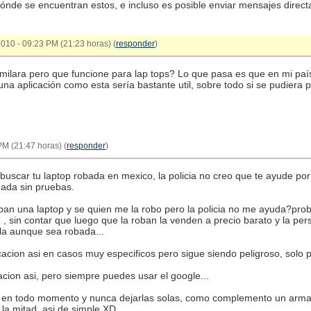
nde se encuentran estos, e incluso es posible enviar mensajes direct
2010 - 09:23 PM (21:23 horas) (
responder
)
imilara pero que funcione para lap tops? Lo que pasa es que en mi paí
a aplicación como esta sería bastante util, sobre todo si se pudiera 
PM (21:47 horas) (
responder
)
uscar tu laptop robada en mexico, la policia no creo que te ayude po
ada sin pruebas.
oban una laptop y se quien me la robo pero la policia no me ayuda?pro
 , sin contar que luego que la roban la venden a precio barato y la pe
la aunque sea robada...
icacion asi en casos muy especificos pero sigue siendo peligroso, solo 
acion asi, pero siempre puedes usar el google...
s en todo momento y nunca dejarlas solas, como complemento un arma 
 la mitad, asi de simple XD.