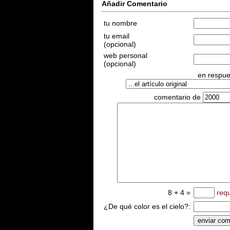
Añadir Comentario
tu nombre
tu email
(opcional)
web personal
(opcional)
en respues
comentario de
8 + 4 =
req
¿De qué color es el cielo?: