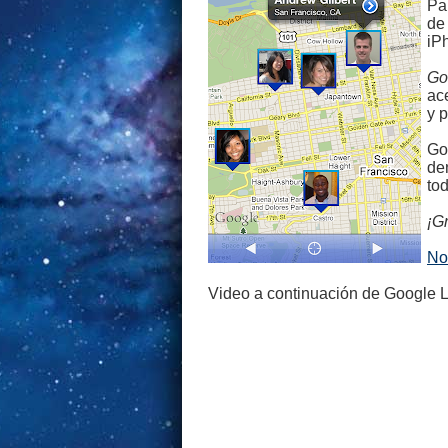
Pa
de
iP
Go
ac
y 
Go
de
tod
¡G
No
Video a continuación de Google L