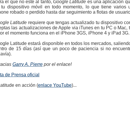
ra el que no esté al tanto,
Google Latitude
es una aplicación qu
 tu dispositivo móvil en todo momento, lo que tiene varios
hone robado o perdido hasta dar seguimiento a flotas de usuario
ogle Latitude
requiere que tengas actualizado tu dispositivo con
eptas las actualizaciones de Apple via iTunes en tu PC o Mac, tu
por el momento funciona en el iPhone 3GS, iPhone 4 y iPad 3G.
ogle Latitude estará disponible en todos los mercados, salien
ntro de 15 días (así que un poco de paciencia si no encuentr
avía).
racias
Garry A. Pierre
por el enlace!
ta de Prensa oficial
atitude en acción (
enlace YouTube
)...