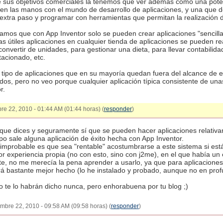
e sus objetivos comerciales la tenemos que ver además como una pote
en las manos con el mundo de desarrollo de aplicaciones, y una que d
 extra paso y programar con herramientas que permitan la realización
os que con App Inventor solo se pueden crear aplicaciones "sencilla
las útiles aplicaciones en cualquier tienda de aplicaciones se pueden re
onvertir de unidades, para gestionar una dieta, para llevar contabilida
acionado, etc.
o tipo de aplicaciones que en su mayoría quedan fuera del alcance de e
dos, pero no veo porque cualquier aplicación típica consistente de una
r.
bre 22, 2010 - 01:44 AM (01:44 horas) (
responder
)
 que dices y seguramente sí que se pueden hacer aplicaciones relati
po sale alguna aplicación de éxito hecha con App Inventor.
mprobable es que sea "rentable" acostumbrarse a este sistema si est
or experiencia propia (no con esto, sino con j2me), en el que había un e
e, no me merecía la pena aprender a usarlo, ya que para aplicaciones
á bastante mejor hecho (lo he instalado y probado, aunque no en pro
 te lo habrán dicho nunca, pero enhorabuena por tu blog ;)
iembre 22, 2010 - 09:58 AM (09:58 horas) (
responder
)