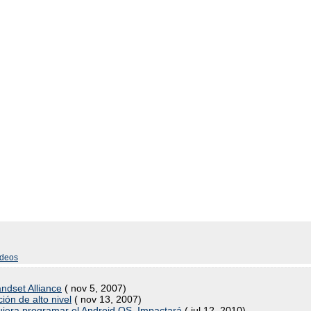
ideos
ndset Alliance
( nov 5, 2007)
ión de alto nivel
( nov 13, 2007)
uiera programar el Android OS. Impactará
( jul 12, 2010)