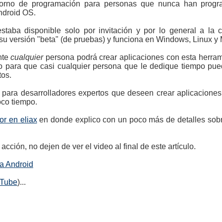
ntorno de programación para personas que nunca han prog
ndroid OS.
taba disponible solo por invitación y por lo general a la
su versión "beta" (de pruebas) y funciona en Windows, Linux y
nte
cualquier
persona podrá crear aplicaciones con esta herrami
o para que casi cualquier persona que le dedique tiempo pue
tos.
 para desarrolladores expertos que deseen crear aplicacion
co tiempo.
ior en eliax
en donde explico con un poco más de detalles sobr
acción, no dejen de ver el video al final de este artículo.
ra Android
uTube
)...