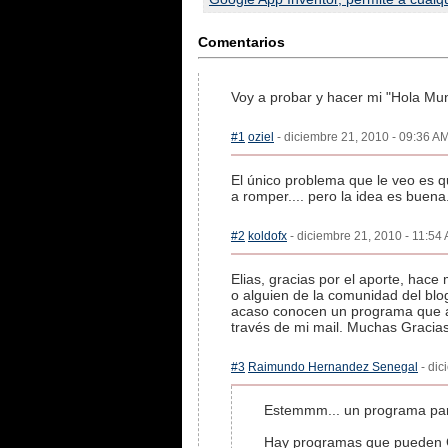
Comentarios
Voy a probar y hacer mi "Hola Mund
#1
oziel
- diciembre 21, 2010 - 09:36 AM
El único problema que le veo es q
a romper.... pero la idea es buena
#2
koldofx
- diciembre 21, 2010 - 11:54 
Elias, gracias por el aporte, hac
o alguien de la comunidad del bl
acaso conocen un programa que a
través de mi mail. Muchas Gracias
#3
Raimundo Hernandez Senegal
- dic
Estemmm... un programa para 
Hay programas que pueden GE