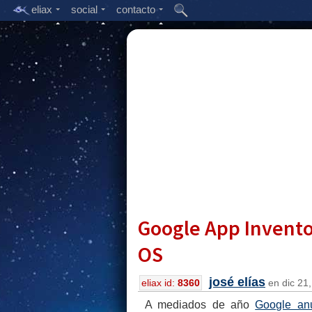
eliax
social
contacto
Google App Invento
OS
josé elías
eliax id:
8360
en dic 21,
A mediados de año
Google an