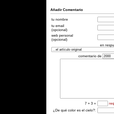
Añadir Comentario
tu nombre
tu email
(opcional)
web personal
(opcional)
en respu
comentario de
7 + 3 =
re
¿De qué color es el cielo?: