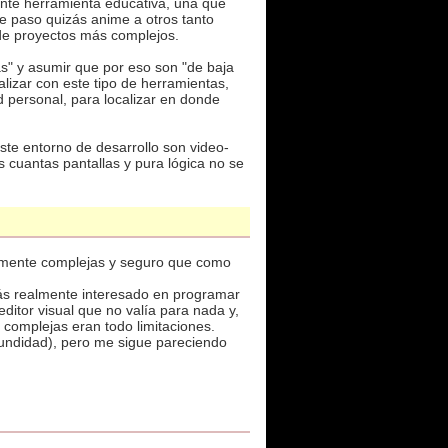
nte herramienta educativa, una que
e paso quizás anime a otros tanto
 de proyectos más complejos.
s" y asumir que por eso son "de baja
alizar con este tipo de herramientas,
d personal, para localizar en donde
ste entorno de desarrollo son video-
s cuantas pantallas y pura lógica no se
vamente complejas y seguro que como
ás realmente interesado en programar
ditor visual que no valía para nada y,
 complejas eran todo limitaciones.
fundidad), pero me sigue pareciendo