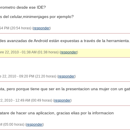
elerometro desde ese IDE?
s del celular,minimenjages por ejemplo?
54 PM (20:54 horas) (
responder
)
dades avanzadas de Android están expuestas a través de la herramienta.
bre 22, 2010 - 01:38 AM (01:38 horas) (
responder
)
 22, 2010 - 09:20 PM (21:20 horas) (
responder
)
sta, pero porque tiene que ser en la presentacion una mujer con un gat
2, 2010 - 12:49 AM (00:49 horas) (
responder
)
atare de hacer una aplicacion, gracias elias por la informacion
M (05:00 horas) (
responder
)