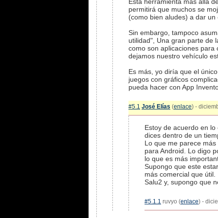
Esta herramienta más allá d
permitirá que muchos se moj
(como bien aludes) a dar un
Sin embargo, tampoco asumam
utilidad", Una gran parte de 
como son aplicaciones para c
dejamos nuestro vehículo est
Es más, yo diría que el únic
juegos con gráficos complica
pueda hacer con App Invento
#5.1
José Elías
(
enlace
) - diciem
Estoy de acuerdo en lo
dices dentro de un tiem
Lo que me parece más i
para Android. Lo digo p
lo que es más important
Supongo que este estar
más comercial que útil.
Salu2 y, supongo que no
#5.1.1
ruvyo (
enlace
) - dic