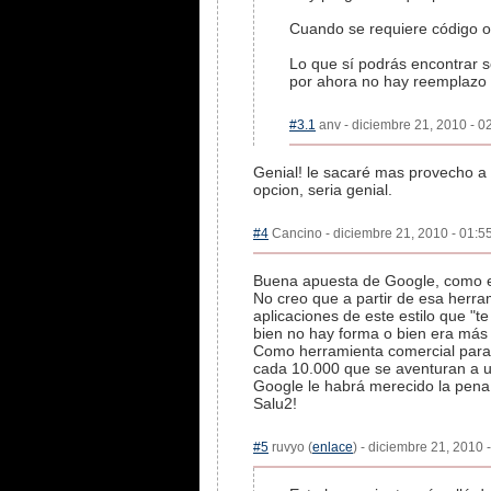
Cuando se requiere código o
Lo que sí podrás encontrar so
por ahora no hay reemplazo 
#3.1
anv - diciembre 21, 2010 - 0
Genial! le sacaré mas provecho a m
opcion, seria genial.
#4
Cancino - diciembre 21, 2010 - 01:55
Buena apuesta de Google, como e
No creo que a partir de esa herr
aplicaciones de este estilo que "te
bien no hay forma o bien era más s
Como herramienta comercial para a
cada 10.000 que se aventuran a u
Google le habrá merecido la pena
Salu2!
#5
ruvyo (
enlace
) - diciembre 21, 2010 