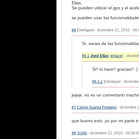
Elias,
Se pueden utilizar el gps y el ac
se pueden usar las funcionalidade
#6
Emmiguel - diciembre 21, 2010 - 08:
Sí, varias de las funcionali
#6.1
José Elías
(
enlace
) - diciem
Si!! lo hare!! gracias!! :)
#6.1.1
Emmiguel - diciembre
jejeje, no es un comentario machi
#7
Carlos Suarez Fontalvo
- diciembre 2
que bueno esto ,yo por mi parte tr
#8
JUAN
- diciembre 22, 2010 - 05:00 A