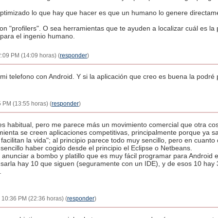
ptimizado lo que hay que hacer es que un humano lo genere directame
n "profilers". O sea herramientas que te ayuden a localizar cuál es la
para el ingenio humano.
2:09 PM (14:09 horas) (
responder
)
i telefono con Android. Y si la aplicación que creo es buena la podré p
 PM (13:55 horas) (
responder
)
s habitual, pero me parece más un movimiento comercial que otra co
amienta se creen aplicaciones competitivas, principalmente porque ya
 facilitan la vida"; al principio parece todo muy sencillo, pero en cuant
encillo haber cogido desde el principio el Eclipse o Netbeans.
nunciar a bombo y platillo que es muy fácil programar para Android e
sarla hay 10 que siguen (seguramente con un IDE), y de esos 10 hay 3
.
- 10:36 PM (22:36 horas) (
responder
)