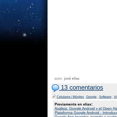
autor:
josé elías
13 comentarios
Celulares / Móviles
,
Google
,
Software
,
V
Previamente en eliax:
Análisis: Google Android y el Open Ha
Plataforma Google Android - Introducc
Google App Inventor, permite a cualq