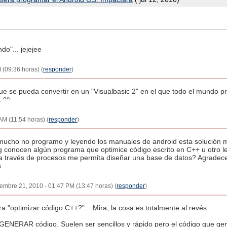
o"... jejejee
 (09:36 horas) (
responder
)
ue se pueda convertir en un "Visualbasic 2" en el que todo el mundo 
. ^^
AM (11:54 horas) (
responder
)
e mucho no programo y leyendo los manuales de android esta solución m
og conocen algún programa que optimice código escrito en C++ u otro l
 través de procesos me permita diseñar una base de datos? Agradece
.
iembre 21, 2010 - 01:47 PM (13:47 horas) (
responder
)
"optimizar código C++?"... Mira, la cosa es totalmente al revés:
NERAR código. Suelen ser sencillos y rápido pero el código que gen