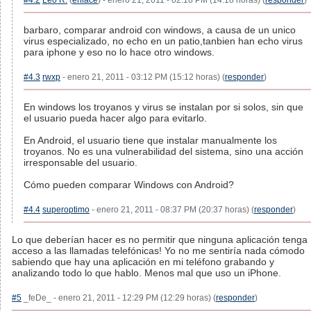
#4.2
Leo R.
(
enlace
) - enero 21, 2011 - 02:18 PM (14:18 horas) (
responder
)
barbaro, comparar android con windows, a causa de un unico
virus especializado, no echo en un patio,tanbien han echo virus
para iphone y eso no lo hace otro windows.
#4.3
rwxp
- enero 21, 2011 - 03:12 PM (15:12 horas) (
responder
)
En windows los troyanos y virus se instalan por si solos, sin que
el usuario pueda hacer algo para evitarlo.
En Android, el usuario tiene que instalar manualmente los
troyanos. No es una vulnerabilidad del sistema, sino una acción
irresponsable del usuario.
Cómo pueden comparar Windows con Android?
#4.4
superoptimo
- enero 21, 2011 - 08:37 PM (20:37 horas) (
responder
)
Lo que deberían hacer es no permitir que ninguna aplicación tenga
acceso a las llamadas telefónicas! Yo no me sentiría nada cómodo
sabiendo que hay una aplicación en mi teléfono grabando y
analizando todo lo que hablo. Menos mal que uso un iPhone.
#5
_feDe_ - enero 21, 2011 - 12:29 PM (12:29 horas) (
responder
)