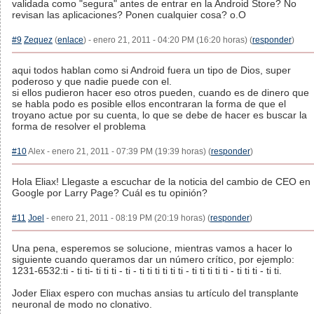
validada como "segura" antes de entrar en la Android Store? No
revisan las aplicaciones? Ponen cualquier cosa? o.O
#9
Zequez
(
enlace
) - enero 21, 2011 - 04:20 PM (16:20 horas) (
responder
)
aqui todos hablan como si Android fuera un tipo de Dios, super
poderoso y que nadie puede con el.
si ellos pudieron hacer eso otros pueden, cuando es de dinero que
se habla podo es posible ellos encontraran la forma de que el
troyano actue por su cuenta, lo que se debe de hacer es buscar la
forma de resolver el problema
#10
Alex - enero 21, 2011 - 07:39 PM (19:39 horas) (
responder
)
Hola Eliax! Llegaste a escuchar de la noticia del cambio de CEO en
Google por Larry Page? Cuál es tu opinión?
#11
Joel
- enero 21, 2011 - 08:19 PM (20:19 horas) (
responder
)
Una pena, esperemos se solucione, mientras vamos a hacer lo
siguiente cuando queramos dar un número crítico, por ejemplo:
1231-6532:ti - ti ti- ti ti ti - ti - ti ti ti ti ti ti - ti ti ti ti ti - ti ti ti - ti ti.
Joder Eliax espero con muchas ansias tu artículo del transplante
neuronal de modo no clonativo.