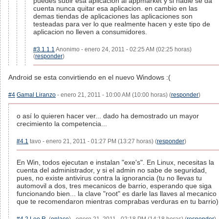
puedes subir esa aplicacion al appmarket y si nadie se da
cuenta nunca quitar esa aplicacion. en cambio en las
demas tiendas de aplicaciones las aplicaciones son
testeadas para ver lo que realmente hacen y este tipo de
aplicacion no lleven a consumidores.
#3.1.1.1
Anonimo - enero 24, 2011 - 02:25 AM (02:25 horas)
(
responder
)
Android se esta convirtiendo en el nuevo Windows :(
#4
Gamal Liranzo
- enero 21, 2011 - 10:00 AM (10:00 horas) (
responder
)
o así lo quieren hacer ver... dado ha demostrado un mayor
crecimiento la competencia...
#4.1
tavo - enero 21, 2011 - 01:27 PM (13:27 horas) (
responder
)
En Win, todos ejecutan e instalan "exe's". En Linux, necesitas la
cuenta del administrador, y si el admin no sabe de seguridad,
pues, no existe antivirus contra la ignorancia (tu no llevas tu
automovil a dos, tres mecanicos de barrio, esperando que siga
funcionando bien... la clave "root" es darle las llaves al mecanico
que te recomendaron mientras comprabas verduras en tu barrio)