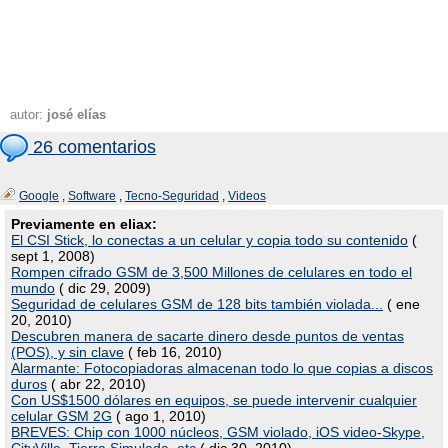
autor:
josé elías
26 comentarios
Google
,
Software
,
Tecno-Seguridad
,
Videos
Previamente en eliax:
El CSI Stick, lo conectas a un celular y copia todo su contenido
(
sept 1, 2008)
Rompen cifrado GSM de 3,500 Millones de celulares en todo el
mundo
( dic 29, 2009)
Seguridad de celulares GSM de 128 bits también violada...
( ene
20, 2010)
Descubren manera de sacarte dinero desde puntos de ventas
(POS), y sin clave
( feb 16, 2010)
Alarmante: Fotocopiadoras almacenan todo lo que copias a discos
duros
( abr 22, 2010)
Con US$1500 dólares en equipos, se puede intervenir cualquier
celular GSM 2G
( ago 1, 2010)
BREVES: Chip con 1000 núcleos, GSM violado, iOS video-Skype,