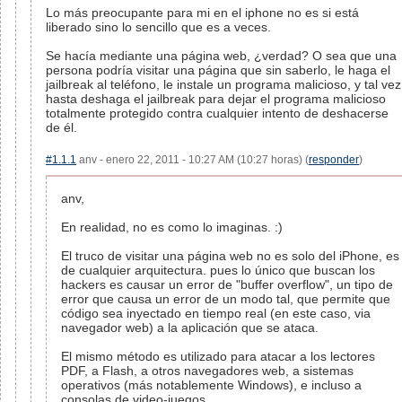
Lo más preocupante para mi en el iphone no es si está
liberado sino lo sencillo que es a veces.
Se hacía mediante una página web, ¿verdad? O sea que una
persona podría visitar una página que sin saberlo, le haga el
jailbreak al teléfono, le instale un programa malicioso, y tal vez
hasta deshaga el jailbreak para dejar el programa malicioso
totalmente protegido contra cualquier intento de deshacerse
de él.
#1.1.1
anv - enero 22, 2011 - 10:27 AM (10:27 horas) (
responder
)
anv,
En realidad, no es como lo imaginas. :)
El truco de visitar una página web no es solo del iPhone, es
de cualquier arquitectura. pues lo único que buscan los
hackers es causar un error de "buffer overflow", un tipo de
error que causa un error de un modo tal, que permite que
código sea inyectado en tiempo real (en este caso, via
navegador web) a la aplicación que se ataca.
El mismo método es utilizado para atacar a los lectores
PDF, a Flash, a otros navegadores web, a sistemas
operativos (más notablemente Windows), e incluso a
consolas de video-juegos.