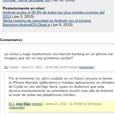
CityVille, Tierra Simulada, etc
( dic 30, 2010)
Posteriormente en eliax:
Android recibe el 99.9% de todos los virus móviles a inicios del
2013
( jun 3, 2013)
Alerta máxima de seguridad en Android con el troyano
Backdoor.AndroidOS.Obad.a
( jun 9, 2013)
Comentarios
yo reviso y hago trasferencia vía internet banking en un iphone me
imagino que ahí no hay problema verdad?
#1
cristian - enero 21, 2011 - 10:03 AM (10:03 horas) (
responder
)
Por el momento no, pero cuidado en un futuro cercano si tienes
tu iPhone liberado (jailbroken) e instalas aplicaciones no oficiales
de Cydia en vez del App Store, pues no dudemos que esta
técnica eventualmente se extenderá mucho más allá de Android
al resto de todas las plataformas móviles...
#1.1
José Elías
(
enlace
) - enero 21, 2011 - 11:29 AM (11:29 horas)
(
responder
)