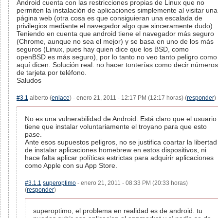
Android cuenta con las restricciones propias de Linux que no
permiten la instalación de aplicaciones simplemente al visitar una
página web (otra cosa es que consiguieran una escalada de
privilegios mediante el navegador algo que sinceramente dudo).
Teniendo en cuenta que android tiene el navegador más seguro
(Chrome, aunque no sea el mejor) y se basa en uno de los más
seguros (Linux, pues hay quien dice que los BSD, como
openBSD es más seguro), por lo tanto no veo tanto peligro como
aquí dicen. Solución real: no hacer tonterías como decir números
de tarjeta por teléfono.
Saludos
#3.1
alberto (
enlace
) - enero 21, 2011 - 12:17 PM (12:17 horas) (
responder
)
No es una vulnerabilidad de Android. Está claro que el usuario
tiene que instalar voluntariamente el troyano para que esto
pase.
Ante esos supuestos peligros, no se justifica coartar la libertad
de instalar aplicaciones homebrew en estos dispositivos, ni
hace falta aplicar políticas estrictas para adquirir aplicaciones
como Apple con su App Store.
#3.1.1
superoptimo
- enero 21, 2011 - 08:33 PM (20:33 horas)
(
responder
)
superoptimo, el problema en realidad es de android. tu