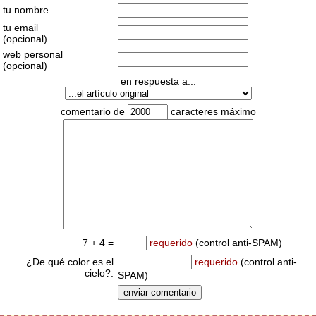
tu nombre
tu email
(opcional)
web personal
(opcional)
en respuesta a...
comentario de
caracteres máximo
7 + 4 =
requerido
(control anti-SPAM)
¿De qué color es el
requerido
(control anti-
cielo?:
SPAM)