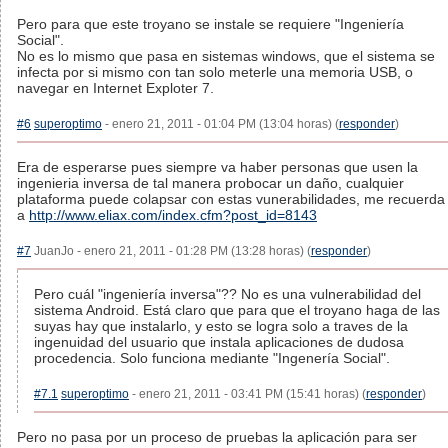
Pero para que este troyano se instale se requiere "Ingeniería
Social".
No es lo mismo que pasa en sistemas windows, que el sistema se
infecta por si mismo con tan solo meterle una memoria USB, o
navegar en Internet Exploter 7.
#6
superoptimo
- enero 21, 2011 - 01:04 PM (13:04 horas) (
responder
)
Era de esperarse pues siempre va haber personas que usen la
ingenieria inversa de tal manera probocar un daño, cualquier
plataforma puede colapsar con estas vunerabilidades, me recuerda
a
http://www.eliax.com/index.cfm?post_id=8143
#7
JuanJo - enero 21, 2011 - 01:28 PM (13:28 horas) (
responder
)
Pero cuál "ingeniería inversa"?? No es una vulnerabilidad del
sistema Android. Está claro que para que el troyano haga de las
suyas hay que instalarlo, y esto se logra solo a traves de la
ingenuidad del usuario que instala aplicaciones de dudosa
procedencia. Solo funciona mediante "Ingenería Social".
#7.1
superoptimo
- enero 21, 2011 - 03:41 PM (15:41 horas) (
responder
)
Pero no pasa por un proceso de pruebas la aplicación para ser