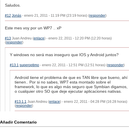
Saludos.
#12
Jonás
- enero 21, 2011 - 11:19 PM (23:19 horas) (
responder
)
Este mes voy por un WP7 .. xP
#13
Juan Andreu (
enlace
) - enero 22, 2011 - 12:20 PM (12:20 horas)
(
responder
)
Y windows no será mas inseguro que IOS y Android juntos?
#13.1
superoptimo
- enero 22, 2011 - 12:51 PM (12:51 horas) (
responder
)
Android tiene el problema de que es TAN libre que bueno, ahí
tienen.. Por si no sabes, WP7 esta montado sobre el
framework, lo que es algo más seguro que Symbian digamos,
o cualquier otro SO que deje ejecutar aplicaciones nativas.
#13.1.1
Juan Andreu (
enlace
) - enero 22, 2011 - 04:28 PM (16:28 horas)
(
responder
)
Añadir Comentario