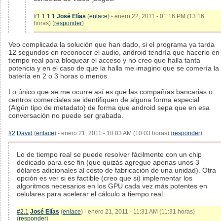
#1.1.1.1
José Elías
(
enlace
) - enero 22, 2011 - 01:16 PM (13:16
horas) (
responder
)
Veo complicada la solución que han dado, si el programa ya tarda
12 segundos en reconocer el audio, android tendría que hacerlo en
tiempo real para bloquear el acceso y no creo que halla tanta
potencia y en el caso de que la halla me imagino que se comería la
batería en 2 o 3 horas o menos.
Lo único que se me ocurre así es que las compañías bancarias o
centros comerciales se identifiquen de alguna forma especial
(Algún tipo de metadato) de forma que android sepa que en esa
conversación no puede ser grabada.
#2
David
(
enlace
) - enero 21, 2011 - 10:03 AM (10:03 horas) (
responder
)
Lo de tiempo real se puede resolver fácilmente con un chip
dedicado para ese fin (que quizás agregue apenas unos 3
dólares adicionales al costo de fabricación de una unidad). Otra
opción es ver si es factible (creo que si) implementar los
algoritmos necesarios en los GPU cada vez más potentes en
celulares para acelerar el cálculo a tiempo real.
#2.1
José Elías
(
enlace
) - enero 21, 2011 - 11:31 AM (11:31 horas)
(
responder
)