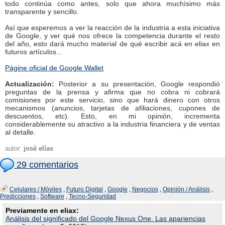
todo continúa como antes, solo que ahora muchísimo más
transparente y sencillo.
Así que esperemos a ver la reacción de la industria a esta iniciativa
de Google, y ver qué nos ofrece la competencia durante el resto
del año, esto dará mucho material de qué escribir acá en eliax en
futuros artículos...
Págine oficial de Google Wallet
Actualización:
Posterior a su presentación, Google respondió
preguntas de la prensa y afirma que no cobra ni cobrará
comisiones por este servicio, sino que hará dinero con otros
mecanismos (anuncios, tarjetas de afiliaciones, cupones de
descuentos, etc). Esto, en mi opinión, incrementa
considerablemente su atractivo a la industria financiera y de ventas
al detalle.
autor:
josé elías
29 comentarios
Celulares / Móviles
,
Futuro Digital
,
Google
,
Negocios
,
Opinión / Análisis
,
Predicciones
,
Software
,
Tecno-Seguridad
Previamente en eliax:
Análisis del significado del Google Nexus One. Las apariencias