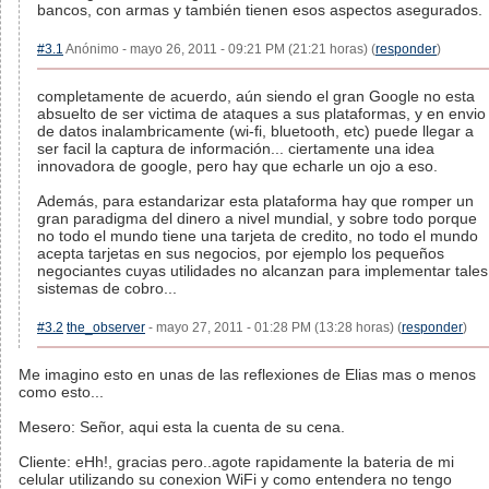
bancos, con armas y también tienen esos aspectos asegurados.
#3.1
Anónimo - mayo 26, 2011 - 09:21 PM (21:21 horas) (
responder
)
completamente de acuerdo, aún siendo el gran Google no esta
absuelto de ser victima de ataques a sus plataformas, y en envio
de datos inalambricamente (wi-fi, bluetooth, etc) puede llegar a
ser facil la captura de información... ciertamente una idea
innovadora de google, pero hay que echarle un ojo a eso.
Además, para estandarizar esta plataforma hay que romper un
gran paradigma del dinero a nivel mundial, y sobre todo porque
no todo el mundo tiene una tarjeta de credito, no todo el mundo
acepta tarjetas en sus negocios, por ejemplo los pequeños
negociantes cuyas utilidades no alcanzan para implementar tales
sistemas de cobro...
#3.2
the_observer
- mayo 27, 2011 - 01:28 PM (13:28 horas) (
responder
)
Me imagino esto en unas de las reflexiones de Elias mas o menos
como esto...
Mesero: Señor, aqui esta la cuenta de su cena.
Cliente: eHh!, gracias pero..agote rapidamente la bateria de mi
celular utilizando su conexion WiFi y como entendera no tengo