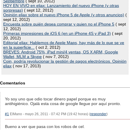
Septiembre
( sept 10, 2012)
HOY EN VIVO en eliax: Lanzamiento del nuevo iPhone (y otras
sorpresas)
( sept 12, 2012)
Opinión eliax sobre el nuevo iPhone 5 de Apple (y otros anuncios)
(
sept 12, 2012)
Encuesta sobre quién desea comprar y quien no el iPhone 5
( sept
12, 2012)
Primeras impresiones de iOS 6 (en un iPhone 4S y iPad 3)
( sept
20, 2012)
Editorial eliax: Hablemos de Apple Maps, hay más de lo que se ve
en la superficie...
( oct 2, 2012)
BREVES: Android 75%, iPad mini/4 ventas, OS X ARM, Google
Wallet, MLM a Skype
( nov 7, 2012)
Coin, podría revolucionar la gestión de pagos electrónicos. Opinión
eliax
( nov 17, 2013)
Comentarios
Yo soy uno que odio tocar dinero papel porque es muy
antihigiénico. Ojalá esta cosa de google llegue por aquí pronto.
#1
ElMano - mayo 26, 2011 - 07:42 PM (19:42 horas) (
responder
)
Bueno a ver que pasa con los robos de cel.