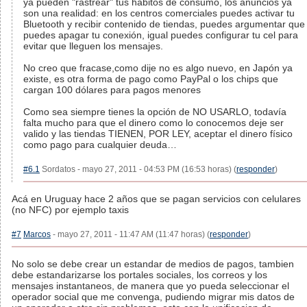
ya pueden "rastrear" tus hábitos de consumo, los anuncios ya
son una realidad: en los centros comerciales puedes activar tu
Bluetooth y recibir contenido de tiendas, puedes argumentar que
puedes apagar tu conexión, igual puedes configurar tu cel para
evitar que lleguen los mensajes.
No creo que fracase,como dije no es algo nuevo, en Japón ya
existe, es otra forma de pago como PayPal o los chips que
cargan 100 dólares para pagos menores
Como sea siempre tienes la opción de NO USARLO, todavía
falta mucho para que el dinero como lo conocemos deje ser
valido y las tiendas TIENEN, POR LEY, aceptar el dinero físico
como pago para cualquier deuda…
#6.1
Sordatos - mayo 27, 2011 - 04:53 PM (16:53 horas) (
responder
)
Acá en Uruguay hace 2 años que se pagan servicios con celulares
(no NFC) por ejemplo taxis
#7
Marcos
- mayo 27, 2011 - 11:47 AM (11:47 horas) (
responder
)
No solo se debe crear un estandar de medios de pagos, tambien
debe estandarizarse los portales sociales, los correos y los
mensajes instantaneos, de manera que yo pueda seleccionar el
operador social que me convenga, pudiendo migrar mis datos de