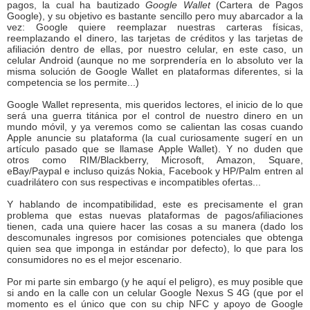
pagos, la cual ha bautizado
Google Wallet
(Cartera de Pagos
Google), y su objetivo es bastante sencillo pero muy abarcador a la
vez: Google quiere reemplazar nuestras carteras físicas,
reemplazando el dinero, las tarjetas de créditos y las tarjetas de
afiliación dentro de ellas, por nuestro celular, en este caso, un
celular Android (aunque no me sorprendería en lo absoluto ver la
misma solución de Google Wallet en plataformas diferentes, si la
competencia se los permite...)
Google Wallet representa, mis queridos lectores, el inicio de lo que
será una guerra titánica por el control de nuestro dinero en un
mundo móvil, y ya veremos como se calientan las cosas cuando
Apple anuncie su plataforma (la cual curiosamente sugerí en un
artículo pasado que se llamase Apple Wallet). Y no duden que
otros como RIM/Blackberry, Microsoft, Amazon, Square,
eBay/Paypal e incluso quizás Nokia, Facebook y HP/Palm entren al
cuadrilátero con sus respectivas e incompatibles ofertas...
Y hablando de incompatibilidad, este es precisamente el gran
problema que estas nuevas plataformas de pagos/afiliaciones
tienen, cada una quiere hacer las cosas a su manera (dado los
descomunales ingresos por comisiones potenciales que obtenga
quien sea que imponga in estándar por defecto), lo que para los
consumidores no es el mejor escenario.
Por mi parte sin embargo (y he aquí el peligro), es muy posible que
si ando en la calle con un celular Google Nexus S 4G (que por el
momento es el único que con su chip NFC y apoyo de Google