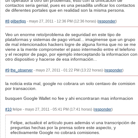
un operador a otro sin problemas, esto con la unificacion de
contactos seria genial, pues es una pesadilla unificar los contactos
de diferentes portales que en realidad son la misma persona.
#8
gilbertjgs
- mayo 27, 2011 - 12:36 PM (12:36 horas) (
responder
)
Veo un enorme reto/problema de seguridad en este tipo de
plataformas y sistemas de pago virtual... imaginense que un grupo
de mal intencionados hackers logre de alguna forma que no se me
viene a la mente comprometer el paso intermedio entre el telefono
y el receptor de pago, por ejemplo interceptando la informacion con
otro dispositivo y hacerse de esa información...
#9
the_observer
- mayo 27, 2011 - 01:22 PM (13:22 horas) (
responder
)
la noticia esta mal, google no cobrara un solo centavo de comision
por transaccion.
busquen Google Wallet no fee y ahi encontraran mas informacion
#10
felipe - mayo 27, 2011 - 05:41 PM (17:41 horas) (
responder
)
Felipe, actualicé el artículo pues además vi una transcripción de
preguntas hechas por la prensa sobre este aspecto, y
efectivamente Google no cobrará comisiones.