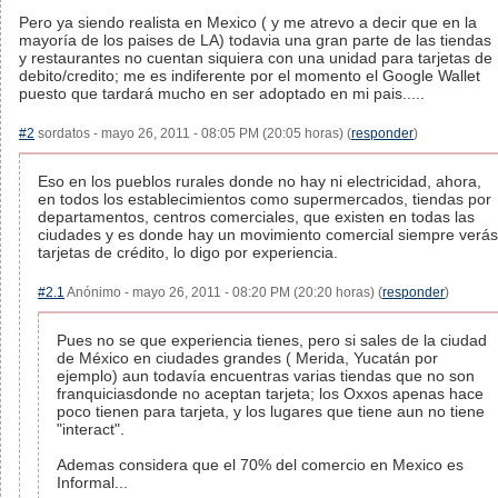
Pero ya siendo realista en Mexico ( y me atrevo a decir que en la
mayoría de los paises de LA) todavia una gran parte de las tiendas
y restaurantes no cuentan siquiera con una unidad para tarjetas de
debito/credito; me es indiferente por el momento el Google Wallet
puesto que tardará mucho en ser adoptado en mi pais.....
#2
sordatos - mayo 26, 2011 - 08:05 PM (20:05 horas) (
responder
)
Eso en los pueblos rurales donde no hay ni electricidad, ahora,
en todos los establecimientos como supermercados, tiendas por
departamentos, centros comerciales, que existen en todas las
ciudades y es donde hay un movimiento comercial siempre verás
tarjetas de crédito, lo digo por experiencia.
#2.1
Anónimo - mayo 26, 2011 - 08:20 PM (20:20 horas) (
responder
)
Pues no se que experiencia tienes, pero si sales de la ciudad
de México en ciudades grandes ( Merida, Yucatán por
ejemplo) aun todavía encuentras varias tiendas que no son
franquiciasdonde no aceptan tarjeta; los Oxxos apenas hace
poco tienen para tarjeta, y los lugares que tiene aun no tiene
"interact".
Ademas considera que el 70% del comercio en Mexico es
Informal...