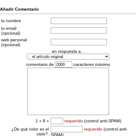
Añadir Comentario
tu nombre
tu email
(opcional)
web personal
(opcional)
en respuesta a...
comentario de
caracteres máximo
1 + 8 =
requerido
(control anti-SPAM)
¿De qué color es el
requerido
(control anti-
cielo?:
SPAM)