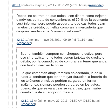
#2.1.1
sordatos - mayo 26, 2011 - 08:36 PM (20:36 horas) (
responder
)
Repito, no se trata de que todos usen dinero como tarjetas
o móviles, se trata de conveniencia, el 70 % de la economía
será informal, pero puedo asegurarte que casi todos usan
tarjetas de crédito, con ellas compran la mercadería que
después venden en el "comercio informal".
#2.1.1.1
Anónimo - mayo 26, 2011 - 09:19 PM (21:19 horas)
(
responder
)
Bueno, también compran con cheques, efectivo, pero
eso sí, practicamente todos tienen tarjetas de crédito o
débito, por la comodidad de comprar sin tener que andar
con tanto dinero en la bolsa.
Lo que comentan abajo también es acertado, lo de la
batería, tendrían que tener mayor duración la batería de
los teléfonos o incluso podrían cargarse en forma
inalámbrica, siempre pueden cargarse en los autos,
bueno, de que se va a usar se va a usar, quien sabe
cuanto cueste su adopción masiva.
#2.1.1.1.1
Anónimo - mayo 27, 2011 - 01:59 AM (01:59 horas)
(
responder
)