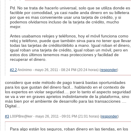
Pd. No se trata de hacerlo universal, solo que se utiliza donde es
factible por comodidad, ya casi nadie anda dinero en su billetera
por que es mas conveniente usar una tarjeta de crédito, y si
podemos olvidarnos incluso de la tarjeta de crédito, mucho
mejor.
Antes usabamos relojes y teléfonos, hoy el móvil funciona como
reloj y teléfono, puede que también sirva para no tener que llevar
todas las tarjetas de crédito/débito a mano. Igual roban el dinero,
igual roban una tarjeta de crédito, igual roban un móvil, pero en
estos dos últimos tenemos mas protecciones y facilidad de
recuperar el dinero.
#2.2
Anónimo - mayo 26, 2011 - 08:24 PM (20:24 horas) (
responder
)
considero que este método de pago traerá bastas oportunidades
para los que gustan del dinero facil... hablando en el contexto de
los expertos en violar seguridad.... por lo tanto el aspecto seguridad
se va a ver en graves aprietos indistintamete de la plataforma, sino
más bien por el ambiente de desarrollo para las transacciones ....
Digital...
#3
L00PBre@ker - mayo 26, 2011 - 09:01 PM (21:01 horas) (
responder
)
Para algo están los seguros, roban dinero en las tiendas, en los