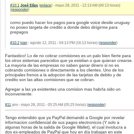
#10.1
José Elías
(
enlace
) - mayo 28, 2011 - 12:13 AM (00:13 horas)
(
responder
)
como puedo hacer los pagos para google voice desde uruguay
no poseo targeta de credito a donde debo dirigirme para
prepagos
#10.2
ivan
- agosto 12, 2011 - 04:13 PM (16:13 horas) (
responder
)
Fantastico! Lo de no cobrar comisiones es un palo bien fierte para
los otros sistemas parecidos que ya esistian o que quieran crearse.
La mayoria de las empresas no saben ganar dinero si no es
cobrando comisiones o directamente a los clientes. Uno de los
principales frenos a la adopcion de las tarjetas de debito y de
credito son las altas comisiones que se cobran.
Agregar a las ya existentes una comision mas habrIa sido un
inconveniente.
#11
anv - mayo 28, 2011 - 05:25 AM (05:25 horas) (
responder
)
Tengo entendido que ya PayPal demandó a Google por revelar
informacion confidencial de sus pagos electronicos (Y solo a
algunas horas de la salida de Google Wallet), el cual involucra a
dos ex-empleados de PayPal que hoy en día trabajan en este