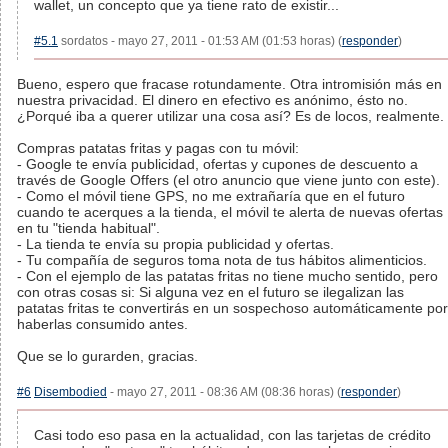
wallet, un concepto que ya tiene rato de existir...
#5.1
sordatos - mayo 27, 2011 - 01:53 AM (01:53 horas) (
responder
)
Bueno, espero que fracase rotundamente. Otra intromisión más en
nuestra privacidad. El dinero en efectivo es anónimo, ésto no.
¿Porqué iba a querer utilizar una cosa así? Es de locos, realmente.
Compras patatas fritas y pagas con tu móvil:
- Google te envía publicidad, ofertas y cupones de descuento a
través de Google Offers (el otro anuncio que viene junto con este).
- Como el móvil tiene GPS, no me extrañaría que en el futuro
cuando te acerques a la tienda, el móvil te alerta de nuevas ofertas
en tu "tienda habitual".
- La tienda te envía su propia publicidad y ofertas.
- Tu compañía de seguros toma nota de tus hábitos alimenticios.
- Con el ejemplo de las patatas fritas no tiene mucho sentido, pero
con otras cosas si: Si alguna vez en el futuro se ilegalizan las
patatas fritas te convertirás en un sospechoso automáticamente por
haberlas consumido antes.
Que se lo gurarden, gracias.
#6
Disembodied
- mayo 27, 2011 - 08:36 AM (08:36 horas) (
responder
)
Casi todo eso pasa en la actualidad, con las tarjetas de crédito