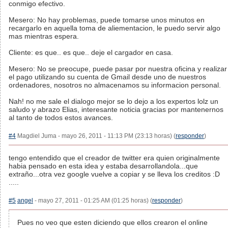
conmigo efectivo.
Mesero: No hay problemas, puede tomarse unos minutos en
recargarlo en aquella toma de aliementacion, le puedo servir algo
mas mientras espera.
Cliente: es que.. es que.. deje el cargador en casa.
Mesero: No se preocupe, puede pasar por nuestra oficina y realizar
el pago utilizando su cuenta de Gmail desde uno de nuestros
ordenadores, nosotros no almacenamos su informacion personal.
Nah! no me sale el dialogo mejor se lo dejo a los expertos lolz un
saludo y abrazo Elias, interesante noticia gracias por mantenernos
al tanto de todos estos avances.
#4
Magdiel Juma - mayo 26, 2011 - 11:13 PM (23:13 horas) (
responder
)
tengo entendido que el creador de twitter era quien originalmente
habia pensado en esta idea y estaba desarrollandola...que
extraño...otra vez google vuelve a copiar y se lleva los creditos :D
.....
#5
angel
- mayo 27, 2011 - 01:25 AM (01:25 horas) (
responder
)
Pues no veo que esten diciendo que ellos crearon el online