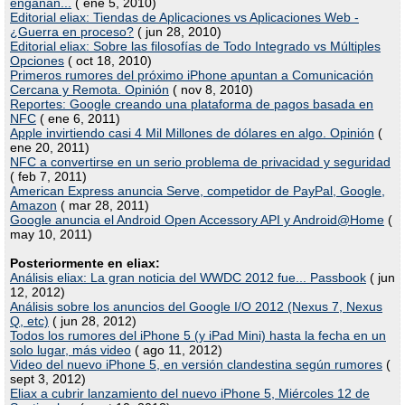
engañan...
( ene 5, 2010)
Editorial eliax: Tiendas de Aplicaciones vs Aplicaciones Web -
¿Guerra en proceso?
( jun 28, 2010)
Editorial eliax: Sobre las filosofías de Todo Integrado vs Múltiples
Opciones
( oct 18, 2010)
Primeros rumores del próximo iPhone apuntan a Comunicación
Cercana y Remota. Opinión
( nov 8, 2010)
Reportes: Google creando una plataforma de pagos basada en
NFC
( ene 6, 2011)
Apple invirtiendo casi 4 Mil Millones de dólares en algo. Opinión
(
ene 20, 2011)
NFC a convertirse en un serio problema de privacidad y seguridad
( feb 7, 2011)
American Express anuncia Serve, competidor de PayPal, Google,
Amazon
( mar 28, 2011)
Google anuncia el Android Open Accessory API y Android@Home
(
may 10, 2011)
Posteriormente en eliax:
Análisis eliax: La gran noticia del WWDC 2012 fue... Passbook
( jun
12, 2012)
Análisis sobre los anuncios del Google I/O 2012 (Nexus 7, Nexus
Q, etc)
( jun 28, 2012)
Todos los rumores del iPhone 5 (y iPad Mini) hasta la fecha en un
solo lugar, más video
( ago 11, 2012)
Video del nuevo iPhone 5, en versión clandestina según rumores
(
sept 3, 2012)
Eliax a cubrir lanzamiento del nuevo iPhone 5, Miércoles 12 de