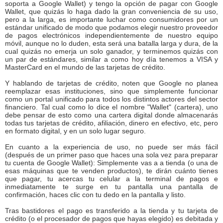
soporta a Google Wallet) y tengo la opción de pagar con Google
Wallet, que quizás lo haga dado la gran conveniencia de su uso,
pero a la larga, es importante luchar como consumidores por un
estándar unificado de modo que podamos elegir nuestro proveedor
de pagos electrónicos independientemente de nuestro equipo
móvil, aunque no lo duden, esta será una batalla larga y dura, de la
cual quizás no emerja un solo ganador, y terminemos quizás con
un par de estándares, similar a como hoy día tenemos a VISA y
MasterCard en el mundo de las tarjetas de crédito.
Y hablando de tarjetas de crédito, noten que Google no planea
reemplazar esas instituciones, sino que simplemente funcionar
como un portal unificado para todos los distintos actores del sector
financiero. Tal cual como lo dice el nombre "Wallet" (cartera), uno
debe pensar de esto como una cartera digital donde almacenarás
todas tus tarjetas de crédito, afiliación, dinero en efectivo, etc, pero
en formato digital, y en un solo lugar seguro.
En cuanto a la experiencia de uso, no puede ser más fácil
(después de un primer paso que haces una sola vez para preparar
tu cuenta de Google Wallet): Simplemente vas a a tienda (o una de
esas máquinas que te venden productos), te dirán cuánto tienes
que pagar, tu acercas tu celular a la terminal de pagos e
inmediatamente te surge en tu pantalla una pantalla de
confirmación, haces clic con tu dedo en la pantalla y listo.
Tras bastidores el pago es transferido a la tienda y tu tarjeta de
crédito (o el procesador de pagos que hayas elegido) es debitada y