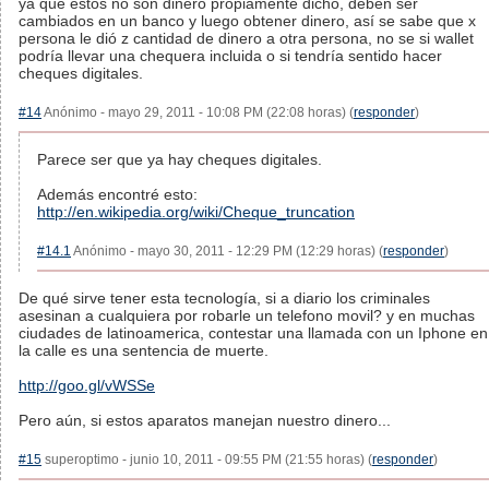
ya que estos no son dinero propiamente dicho, deben ser
cambiados en un banco y luego obtener dinero, así se sabe que x
persona le dió z cantidad de dinero a otra persona, no se si wallet
podría llevar una chequera incluida o si tendría sentido hacer
cheques digitales.
#14
Anónimo - mayo 29, 2011 - 10:08 PM (22:08 horas) (
responder
)
Parece ser que ya hay cheques digitales.
Además encontré esto:
http://en.wikipedia.org/wiki/Cheque_truncation
#14.1
Anónimo - mayo 30, 2011 - 12:29 PM (12:29 horas) (
responder
)
De qué sirve tener esta tecnología, si a diario los criminales
asesinan a cualquiera por robarle un telefono movil? y en muchas
ciudades de latinoamerica, contestar una llamada con un Iphone en
la calle es una sentencia de muerte.
http://goo.gl/vWSSe
Pero aún, si estos aparatos manejan nuestro dinero...
#15
superoptimo - junio 10, 2011 - 09:55 PM (21:55 horas) (
responder
)