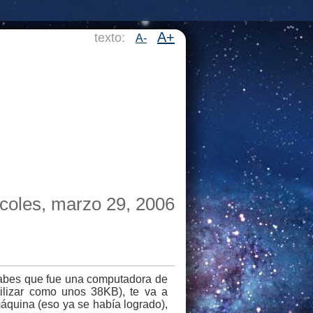
A+
texto:
A-
coles, marzo 29, 2006
sabes que fue una computadora de
ilizar como unos 38KB), te va a
máquina (eso ya se había logrado),