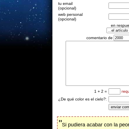
tu email
(opcional)
web personal
(opcional)
en respues
comentario de
1 + 2 =
req
¿De qué color es el cielo?:
"
Si pudiera acabar con la peo