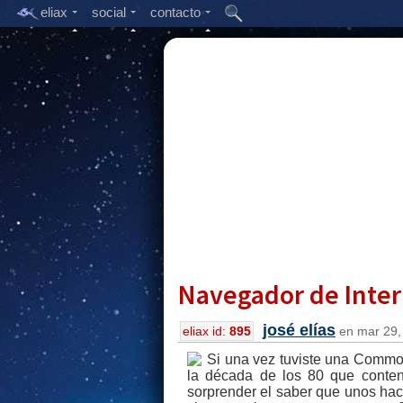
eliax
social
contacto
Navegador de Inter
josé elías
eliax id:
895
en mar 29, 
Si una vez tuviste una Commo
la década de los 80 que conten
sorprender el saber que unos hack