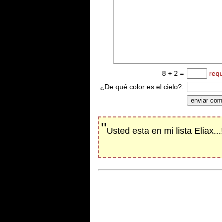
8 + 2 =
req
¿De qué color es el cielo?:
"
Usted esta en mi lista Eliax...!