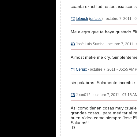
cuanta exactitud, estos asiaticos 
#2
lelouch
(
enlace
) - octubre 7, 2011 - 
Me alegra que te haya gustado Elí
#3
José Luis Sumba - octubre 7, 2011 - 
Almost make me cry, Simplenteme
#4
Ceriux
- octubre 7, 2011 - 05:55 AM (
sin palabras. Solamente increible.
#5
Joan012 - octubre 7, 2011 - 07:18 AM
Asi como tienen cosas muy crueles
grandes cosas.. para meditar al re
buen Video como siempre Jose Eli
Saludos!!
:D