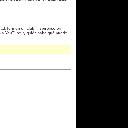
y bueno en eso. Cada vez que veo este
d, formen un club, inspírense en
los a YouTube, y quién sabe qué puede