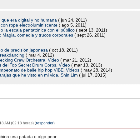
ó que era digital y no humana
( jun 24, 2011)
 con ropa electroluminiscente
( ago 5, 2011)
la escala pentatónica con el público
( sept 13, 2011)
 Magia, comedia y trucos corporales
( sept 26, 2011)
o de precisión japonesa
( oct 18, 2011)
Breakdancing
( mar 4, 2012)
ecking Crew Orchestra. Video
( mar 21, 2012)
s del Top Secret Drum Corps. Video
( mar 13, 2013)
ampeonato de baile hip hop VIBE. Videos
( may 28, 2014)
rajas que he visto en mi vida, Shin Lim
( jul 17, 2015)
18 AM (02:18 horas) (
responder
)
ibiria una patada o algo peor