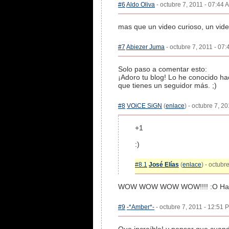
#6
Aldo Oliva
- octubre 7, 2011 - 07:44 
mas que un video curioso, un video
#7
Abiezer Juma
- octubre 7, 2011 - 07:
Solo paso a comentar esto:
¡Adoro tu blog! Lo he conocido h
que tienes un seguidor más. ;)
#8
VOiCE SiGN
(
enlace
) - octubre 7, 2
+1
:)
#8.1
José Elías
(
enlace
) - octubr
WOW WOW WOW WOW!!!! :O Hay que
#9
-*Amber*-
- octubre 7, 2011 - 12:51 