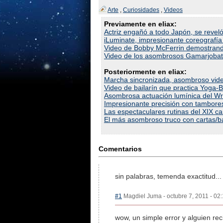
Arte
,
Curiosidades
,
Videos
Previamente en eliax:
Actriz engañó a todo Japón, se revel
iLuminate, impresionante coreografía
Video de Bobby McFerrin demostrando 
Video de los asombrosos Gamarjobat:
Posteriormente en eliax:
Marcha sincronizada, asombroso vide
Video de bailarín que practica Yoga-
Asombrosa actuación lumínica del Wr
Impresionante precisión con tambore
Las espectaculares rutinas del XIX c
El más asombroso truco con cartas/ba
Comentarios
sin palabras, temenda exactitud...
#1
Magdiel Juma - octubre 7, 2011 - 02:
wow, un simple error y alguien rec