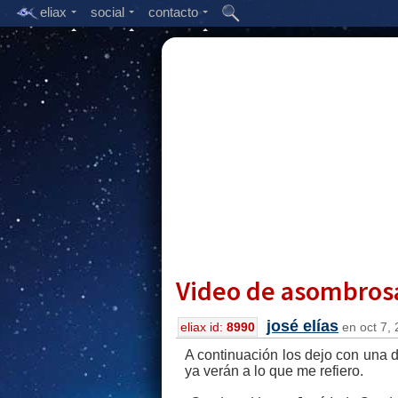
eliax
social
contacto
Video de asombrosa
josé elías
eliax id:
8990
en oct 7, 
A continuación los dejo con una 
ya verán a lo que me refiero.