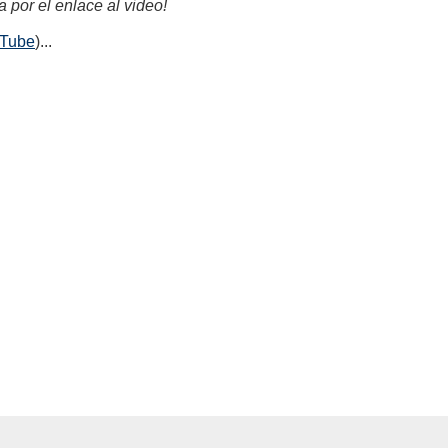
 por el enlace al video!
uTube
)...