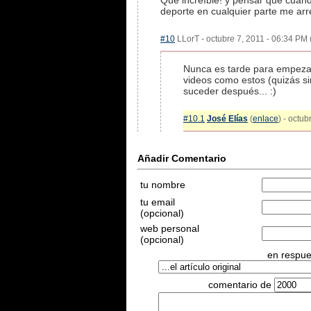
Que increíble! y pensar que cuand
deporte en cualquier parte me arr
#10
LLorT - octubre 7, 2011 - 06:34 PM 
Nunca es tarde para empezar
videos como estos (quizás si
suceder después... :)
#10.1
José Elías
(
enlace
) - octu
Añadir Comentario
tu nombre
tu email
(opcional)
web personal
(opcional)
en respues
comentario de