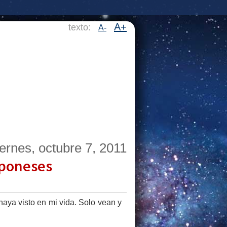
A+
texto:
A-
iernes, octubre 7, 2011
aponeses
aya visto en mi vida. Solo vean y