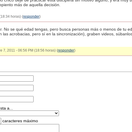
o chico deje de practicar esta disciplina sin motivo alguno, y era mu
epiento más de aquella decisión.
(18:34 horas) (
responder
)
. No se qué edad tengas, pero busca personas más o menos de tu eda
n las acrobacias, pero sí en la sincronización), graben videos, súban
bre 7, 2011 - 06:56 PM (18:56 horas) (
responder
)
ta a...
caracteres máximo