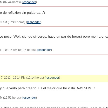
AM (07:44 horas) (
responder
)
 de reflexion sin palabras, :')
49 AM (07:49 horas) (
responder
)
ace poco (Well, siendo sinceros, hace un par de horas) pero me ha en
011 - 08:14 AM (08:14 horas) (
responder
)
e 7, 2011 - 12:14 PM (12:14 horas) (
responder
)
 verlo para creerlo. Es el mejor que he visto. AWESOME!
PM (12:51 horas) (
responder
)