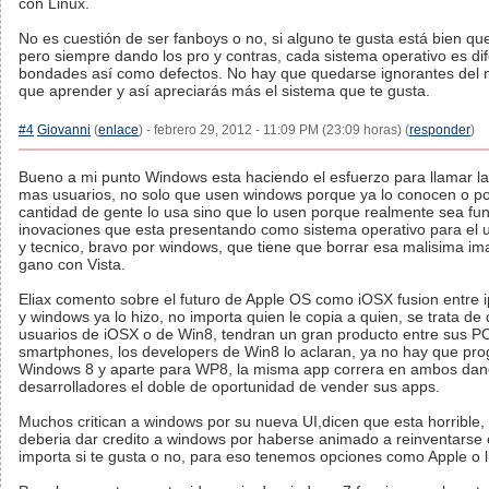
con Linux.
No es cuestión de ser fanboys o no, si alguno te gusta está bien que
pero siempre dando los pro y contras, cada sistema operativo es dif
bondades así como defectos. No hay que quedarse ignorantes del
que aprender y así apreciarás más el sistema que te gusta.
#4
Giovanni
(
enlace
) - febrero 29, 2012 - 11:09 PM (23:09 horas) (
responder
)
Bueno a mi punto Windows esta haciendo el esfuerzo para llamar la
mas usuarios, no solo que usen windows porque ya lo conocen o p
cantidad de gente lo usa sino que lo usen porque realmente sea fun
inovaciones que esta presentando como sistema operativo para el
y tecnico, bravo por windows, que tiene que borrar esa malisima i
gano con Vista.
Eliax comento sobre el futuro de Apple OS como iOSX fusion entre 
y windows ya lo hizo, no importa quien le copia a quien, se trata de q
usuarios de iOSX o de Win8, tendran un gran producto entre sus PC
smartphones, los developers de Win8 lo aclaran, ya no hay que pr
Windows 8 y aparte para WP8, la misma app correra en ambos dan
desarrolladores el doble de oportunidad de vender sus apps.
Muchos critican a windows por su nueva UI,dicen que esta horrible,
deberia dar credito a windows por haberse animado a reinventars
importa si te gusta o no, para eso tenemos opciones como Apple o l