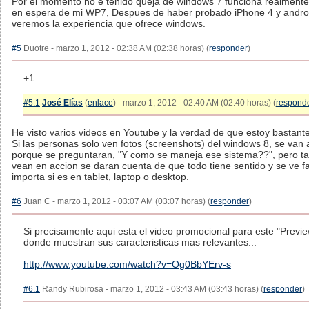
Por el momento no e tenido queja de windows 7 funciona realmente
en espera de mi WP7, Despues de haber probado iPhone 4 y andro
veremos la experiencia que ofrece windows.
#5
Duotre - marzo 1, 2012 - 02:38 AM (02:38 horas) (
responder
)
+1
#5.1
José Elías
(
enlace
) - marzo 1, 2012 - 02:40 AM (02:40 horas) (
respond
He visto varios videos en Youtube y la verdad de que estoy bastant
Si las personas solo ven fotos (screenshots) del windows 8, se van 
porque se preguntaran, "Y como se maneja ese sistema??", pero ta
vean en accion se daran cuenta de que todo tiene sentido y se ve fa
importa si es en tablet, laptop o desktop.
#6
Juan C - marzo 1, 2012 - 03:07 AM (03:07 horas) (
responder
)
Si precisamente aqui esta el video promocional para este "Previ
donde muestran sus caracteristicas mas relevantes...
http://www.youtube.com/watch?v=Og0BbYErv-s
#6.1
Randy Rubirosa - marzo 1, 2012 - 03:43 AM (03:43 horas) (
responder
)