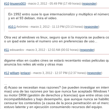
#10
linuxero003
- marzo 2, 2012 - 05:49 PM (17:49 horas) (
responder
)
En 1992 entro suse lo que intermacionalizo y multiplico el númer
y en el 93 debian, mira el video.
#10.1
Anónimo - marzo 2, 2012 - 11:13 PM (23:13 horas) (
responder
)
Otra vez al windows vs linux, seguro que si la mayoria se pudiera 
o un ipad este seria el numero uno en preferencias de uso...
#11
edouardcv - marzo 3, 2012 - 12:02 AM (00:02 horas) (
responder
)
digame eliax en cuales cines se estará recentanto estas peliculas q
anuncia los reiles aki esta y otras mas
#12
william
(
enlace
) - marzo 3, 2012 - 12:37 PM (12:37 horas) (
responder
)
...
d) Acaso se necesitan mas razones? (se pueden investigar en inte
mas) una de las razones por las que nunca fue aceptado Windows V
su motor DRM (gestión de derechos y licencias) que entre otras co
incompatibilidades y bajo desempeño, que aunque nunca se habilit
censurar los contenidos (a causa de la poca penetración en el mer
estuvo latente y en ejecución consumiendo recursos del equipo.