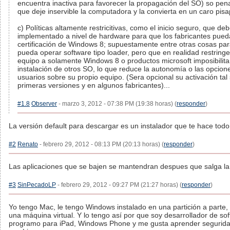
encuentra inactiva para favorecer la propagación del SO) so pe
que deje inservible la computadora y la convierta en un caro pis
c) Políticas altamente restricitivas, como el inicio seguro, que de
implementado a nivel de hardware para que los fabricantes pued
certificación de Windows 8; supuestamente entre otras cosas par
pueda operar software tipo loader, pero que en realidad restringe
equipo a solamente Windows 8 o productos microsoft imposibilita
instalación de otros SO, lo que reduce la autonomía o las opcion
usuarios sobre su propio equipo. (Sera opcional su activación tal
primeras versiones y en algunos fabricantes)...
#1.8
Observer
- marzo 3, 2012 - 07:38 PM (19:38 horas) (
responder
)
La versión default para descargar es un instalador que te hace todo 
#2
Renato
- febrero 29, 2012 - 08:13 PM (20:13 horas) (
responder
)
Las aplicaciones que se bajen se mantendran despues que salga la 
#3
SinPecadoLP
- febrero 29, 2012 - 09:27 PM (21:27 horas) (
responder
)
Yo tengo Mac, le tengo Windows instalado en una partición a parte,
una máquina virtual. Y lo tengo así por que soy desarrollador de so
programo para iPad, Windows Phone y me gusta aprender segurida