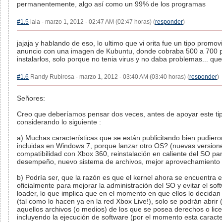
permanentemente, algo así como un 99% de los programas
#1.5
lala - marzo 1, 2012 - 02:47 AM (02:47 horas) (
responder
)
jajaja y hablando de eso, lo ultimo que vi orita fue un tipo promo
anuncio con una imagen de Kubuntu, donde cobraba 500 a 700 
instalarlos, solo porque no tenia virus y no daba problemas... qu
#1.6
Randy Rubirosa - marzo 1, 2012 - 03:40 AM (03:40 horas) (
responder
)
Señores:
Creo que deberíamos pensar dos veces, antes de apoyar este tip
considerando lo siguiente :
a) Muchas características que se están publicitando bien pudiero
incluidas en Windows 7, porque lanzar otro OS? (nuevas versione
compatibilidad con Xbox 360, reinstalación en caliente del SO pa
desempeño, nuevo sistema de archivos, mejor aprovechamiento 
b) Podría ser, que la razón es que el kernel ahora se encuentra e
oficialmente para mejorar la administración del SO y evitar el sof
loader, lo que implica que en el momento en que ellos lo decidan 
(tal como lo hacen ya en la red Xbox Live!), solo se podrán abrir 
aquellos archivos (o medios) de los que se posea derechos o lice
incluyendo la ejecución de software (por el momento esta caracte