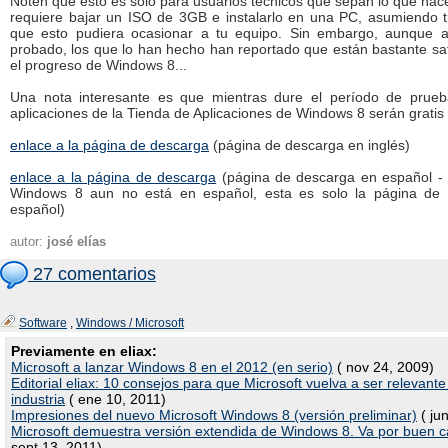
Noten que esto es solo para usuarios técnicos que sepan lo que hac
requiere bajar un ISO de 3GB e instalarlo en una PC, asumiendo t
que esto pudiera ocasionar a tu equipo. Sin embargo, aunque 
probado, los que lo han hecho han reportado que están bastante sa
el progreso de Windows 8...
Una nota interesante es que mientras dure el período de prueb
aplicaciones de la Tienda de Aplicaciones de Windows 8 serán gratis 
enlace a la página de descarga
(página de descarga en inglés)
enlace a la página de descarga
(página de descarga en español - 
Windows 8 aun no está en español, esta es solo la página de
español)
autor:
josé elías
27 comentarios
Software
,
Windows / Microsoft
Previamente en eliax:
Microsoft a lanzar Windows 8 en el 2012 (en serio)
( nov 24, 2009)
Editorial eliax: 10 consejos para que Microsoft vuelva a ser relevante
industria
( ene 10, 2011)
Impresiones del nuevo Microsoft Windows 8 (versión preliminar)
( ju
Microsoft demuestra versión extendida de Windows 8. Va por buen c
sept 13, 2011)