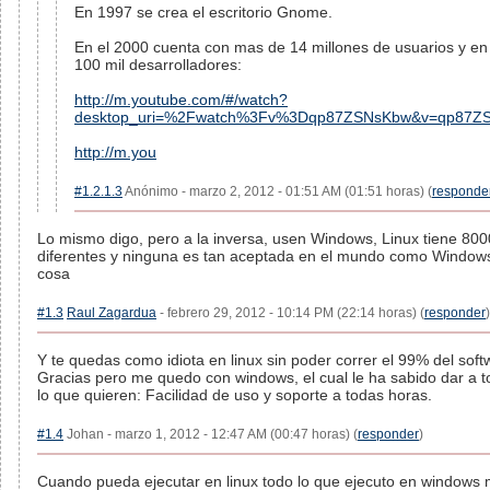
En 1997 se crea el escritorio Gnome.
En el 2000 cuenta con mas de 14 millones de usuarios y e
100 mil desarrolladores:
http://m.youtube.com/#/watch?
desktop_uri=%2Fwatch%3Fv%3Dqp87ZSNsKbw&v=qp87Z
http://m.you
#1.2.1.3
Anónimo - marzo 2, 2012 - 01:51 AM (01:51 horas) (
responde
Lo mismo digo, pero a la inversa, usen Windows, Linux tiene 800
diferentes y ninguna es tan aceptada en el mundo como Windows,
cosa
#1.3
Raul Zagardua
- febrero 29, 2012 - 10:14 PM (22:14 horas) (
responder
)
Y te quedas como idiota en linux sin poder correr el 99% del soft
Gracias pero me quedo con windows, el cual le ha sabido dar a 
lo que quieren: Facilidad de uso y soporte a todas horas.
#1.4
Johan - marzo 1, 2012 - 12:47 AM (00:47 horas) (
responder
)
Cuando pueda ejecutar en linux todo lo que ejecuto en windows