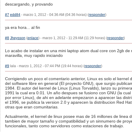
descargando, y provando
#7
edd84
- marzo 1, 2012 - 04:36 AM (04:36 horas) (
responder
)
ya era hora... al fin
#8
Jheysson
(
enlace
) - marzo 1, 2012 - 11:29 AM (11:29 horas) (
responder
)
Lo acabo de instalar en una mini laptop atom dual core con 2gb de
maravilla, muy rapido iniciando
#9
lala - marzo 1, 2012 - 07:44 PM (19:44 horas) (
responder
)
Corrigiendo un poco el comentario anterior, Linux es solo el kernel 
del software libre en general (El proyecto GNU), que surgio public
1984. El autor del kernel de Linux (Linus Torvalds), lanzo su primer
1991 la cual era 0.01. Un año despues se fusiono con GNU (la cual
por error Linux), de ahi en adelante empezaron a aparecer las distr
el 1996, se publica la version 2.0 y aparecen la distribucion Red Hat
otras que eran comunitarias.
Actualmente, el kernel de linux posee mas de 16 millones de linea 
tambien de mayor tamaño y compatibilidad y un sinnumero de proy
funcionales, tanto como servidores como estaciones de trabajo.