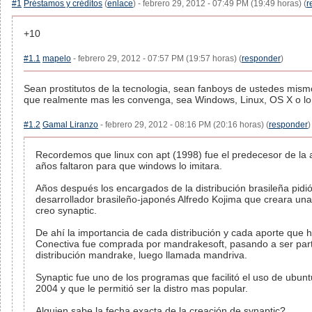
#1
Préstamos y créditos
(
enlace
) - febrero 29, 2012 - 07:49 PM (19:49 horas) (
r
+10
#1.1
mapelo
- febrero 29, 2012 - 07:57 PM (19:57 horas) (
responder
)
Sean prostitutos de la tecnologia, sean fanboys de ustedes mism
que realmente mas les convenga, sea Windows, Linux, OS X o lo
#1.2
Gamal Liranzo
- febrero 29, 2012 - 08:16 PM (20:16 horas) (
responder
)
Recordemos que linux con apt (1998) fue el predecesor de la 
años faltaron para que windows lo imitara.
Años después los encargados de la distribución brasileña pidió
desarrollador brasileño-japonés Alfredo Kojima que creara una
creo synaptic.
De ahí la importancia de cada distribución y cada aporte que 
Conectiva fue comprada por mandrakesoft, pasando a ser part
distribución mandrake, luego llamada mandriva.
Synaptic fue uno de los programas que facilitó el uso de ubun
2004 y que le permitió ser la distro mas popular.
Alguien sabe la fecha exacta de la creación de synaptic?