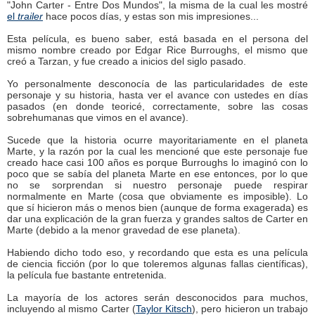
"John Carter - Entre Dos Mundos", la misma de la cual les mostré
el
trailer
hace pocos días, y estas son mis impresiones...
Esta película, es bueno saber, está basada en el persona del
mismo nombre creado por Edgar Rice Burroughs, el mismo que
creó a Tarzan, y fue creado a inicios del siglo pasado.
Yo personalmente desconocía de las particularidades de este
personaje y su historia, hasta ver el avance con ustedes en días
pasados (en donde teoricé, correctamente, sobre las cosas
sobrehumanas que vimos en el avance).
Sucede que la historia ocurre mayoritariamente en el planeta
Marte, y la razón por la cual les mencioné que este personaje fue
creado hace casi 100 años es porque Burroughs lo imaginó con lo
poco que se sabía del planeta Marte en ese entonces, por lo que
no se sorprendan si nuestro personaje puede respirar
normalmente en Marte (cosa que obviamente es imposible). Lo
que sí hicieron más o menos bien (aunque de forma exagerada) es
dar una explicación de la gran fuerza y grandes saltos de Carter en
Marte (debido a la menor gravedad de ese planeta).
Habiendo dicho todo eso, y recordando que esta es una película
de ciencia ficción (por lo que toleremos algunas fallas científicas),
la película fue bastante entretenida.
La mayoría de los actores serán desconocidos para muchos,
incluyendo al mismo Carter (
Taylor Kitsch
), pero hicieron un trabajo