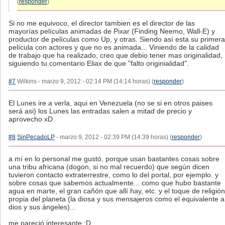
(
responder
)
Si no me equivoco, el director tambien es el director de las
mayorías películas animadas de Pixar (Finding Neemo, Wall-E) y
productor de películas como Up, y otras. Siendo así esta su primera
película con actores y que no es animada... Viniendo de la calidad
de trabajo que ha realizado, creo que debio tener mas originalidad,
siguiendo tu comentario Eliax de que "falto originialidad".
#7
Wilkins - marzo 9, 2012 - 02:14 PM (14:14 horas) (
responder
)
El Lunes ire a verla, aqui en Venezuela (no se si en otros paises
será asi) los Lunes las entradas salen a mitad de precio y
aprovecho xD
#8
SinPecadoLP
- marzo 9, 2012 - 02:39 PM (14:39 horas) (
responder
)
a mí en lo personal me gustó, porque usan bastantes cosas sobre
una tribu africana (dogon, si no mal recuerdo) que según dicen
tuvieron contacto extraterrestre, como lo del portal, por ejemplo. y
sobre cosas que sabemos actualmente... como que hubo bastante
agua en marte, el gran cañón que allí hay, etc. y el toque de religión
propia del planeta (la diosa y sus mensajeros como el equivalente a
dios y sus ángeles)...
me pareció interesante :D