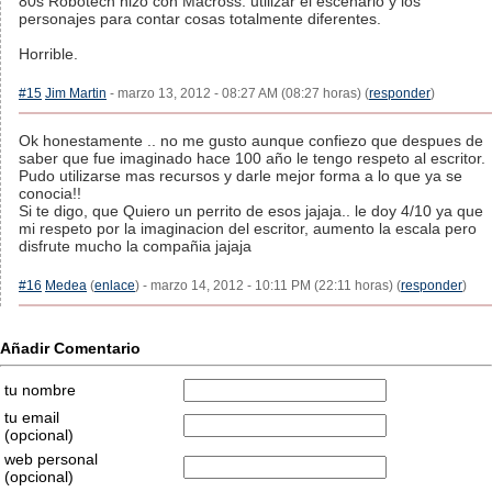
80s Robotech hizo con Macross: utilizar el escenario y los
personajes para contar cosas totalmente diferentes.
Horrible.
#15
Jim Martin
- marzo 13, 2012 - 08:27 AM (08:27 horas) (
responder
)
Ok honestamente .. no me gusto aunque confiezo que despues de
saber que fue imaginado hace 100 año le tengo respeto al escritor.
Pudo utilizarse mas recursos y darle mejor forma a lo que ya se
conocia!!
Si te digo, que Quiero un perrito de esos jajaja.. le doy 4/10 ya que
mi respeto por la imaginacion del escritor, aumento la escala pero
disfrute mucho la compañia jajaja
#16
Medea
(
enlace
) - marzo 14, 2012 - 10:11 PM (22:11 horas) (
responder
)
Añadir Comentario
tu nombre
tu email
(opcional)
web personal
(opcional)