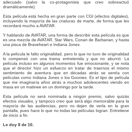
adecuado (salvo la co-protagonista que creo sobreactuó
dramáticamente).
Esta película está hecha en gran parte con CGI (efectos digitales),
incluyendo la mayoría de las criaturas de marte, de forma que les
recordará mucho a AVATAR.
Y hablando de AVATAR, una forma de describir esta película es que
es una mezcla de AVATAR, Star Wars, Conan de Barbarian, y hasta
una pisca de Braveheart e Indiana Jones.
A la película le falto originalidad, pero lo que no tuvo de originalidad
lo compensó con una trama entretenida y que no aburrió. La
película incluso en algunos momentos fue emocionante, y se nota
que el director hizo un esfuerzo en tratar de traernos el mismo
sentimiento de aventura que en décadas atrás se sentía con
películas como Indiana Jones o los Goonies. Es el tipo de película
que me imaginaría años atrás a muchos adolescentes viendo en
masa en un matinee en un domingo por la tarde.
Esta película no será nominada a ningún premio, salvo quizás
efectos visuales, y tampoco creo que será algo memorable para la
mayoría de las audiencias, pero no dejen de verla en la gran
pantalla, pues hace lo que no todas las películas logran: Entretiene
de inicio a fin.
Le doy 8 de 10.