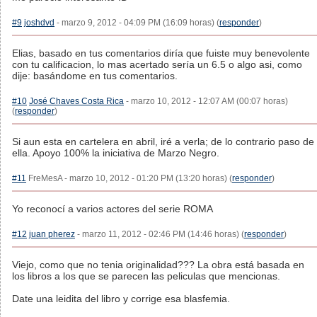
#9
joshdvd
- marzo 9, 2012 - 04:09 PM (16:09 horas) (
responder
)
Elias, basado en tus comentarios diría que fuiste muy benevolente
con tu calificacion, lo mas acertado sería un 6.5 o algo asi, como
dije: basándome en tus comentarios.
#10
José Chaves Costa Rica
- marzo 10, 2012 - 12:07 AM (00:07 horas)
(
responder
)
Si aun esta en cartelera en abril, iré a verla; de lo contrario paso de
ella. Apoyo 100% la iniciativa de Marzo Negro.
#11
FreMesA - marzo 10, 2012 - 01:20 PM (13:20 horas) (
responder
)
Yo reconocí a varios actores del serie ROMA
#12
juan pherez
- marzo 11, 2012 - 02:46 PM (14:46 horas) (
responder
)
Viejo, como que no tenia originalidad??? La obra está basada en
los libros a los que se parecen las peliculas que mencionas.
Date una leidita del libro y corrige esa blasfemia.