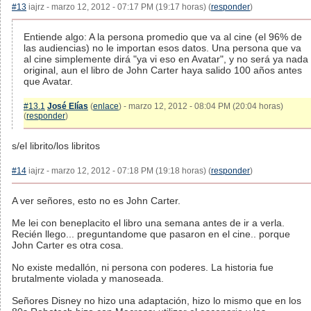
#13
iajrz - marzo 12, 2012 - 07:17 PM (19:17 horas) (
responder
)
Entiende algo: A la persona promedio que va al cine (el 96% de
las audiencias) no le importan esos datos. Una persona que va
al cine simplemente dirá "ya vi eso en Avatar", y no será ya nada
original, aun el libro de John Carter haya salido 100 años antes
que Avatar.
#13.1
José Elías
(
enlace
) - marzo 12, 2012 - 08:04 PM (20:04 horas)
(
responder
)
s/el librito/los libritos
#14
iajrz - marzo 12, 2012 - 07:18 PM (19:18 horas) (
responder
)
A ver señores, esto no es John Carter.
Me lei con beneplacito el libro una semana antes de ir a verla.
Recién llego... preguntandome que pasaron en el cine.. porque
John Carter es otra cosa.
No existe medallón, ni persona con poderes. La historia fue
brutalmente violada y manoseada.
Señores Disney no hizo una adaptación, hizo lo mismo que en los