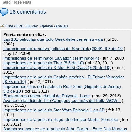
autor:
josé elías
18 comentarios
Cine / DVD / Blu-ray
,
Opinión / Análisis
Previamente en eliax:
Las 101 películas que todo Geek debe ver en su vida
( jul 26,
2008)
Impresiones de la nueva película de Star Trek (2009). 9.3 de 10
(
may 12, 2009)
Impresiones de Terminator Salvation (Terminator 4)
( jun 7, 2009)
Impresiones de la película Thor (8.5 de 10)
( abr 29, 2011)
Impresiones de la película X-Men First Class (9.25 de 10)
( jun 2,
2011)
Impresiones de la película Capitán América - El Primer Vengador
(8.75 de 10)
( jul 22, 2011)
Impresiones eliax de la película Real Steel (Gigantes de Acero).
9.3 de 10
( oct 11, 2011)
El asombroso talento digital de Polynoid: Loom
( ene 29, 2012)
Avance extendido de The Avengers, con más del Hulk. WOW...
(
feb 6, 2012)
Impresiones de la película Star Wars Episodio 1 en 3D
( feb 13,
2012)
Impresiones de la película Hugo, del director Martin Scorsese
( feb
23, 2012)
Asombroso avance de la película John Carter - Entre Dos Mundos