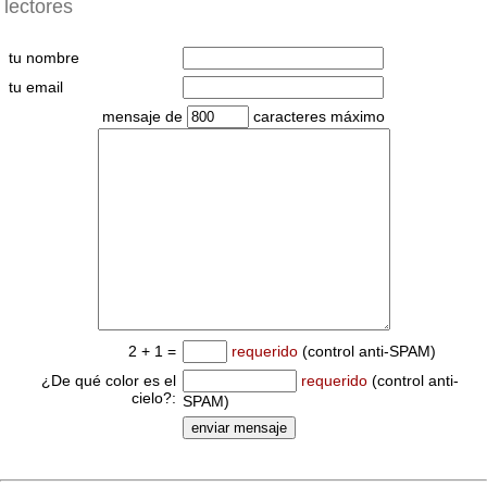
lectores
tu nombre
tu email
mensaje de
caracteres máximo
2 + 1 =
requerido
(control anti-SPAM)
¿De qué color es el
requerido
(control anti-
cielo?:
SPAM)