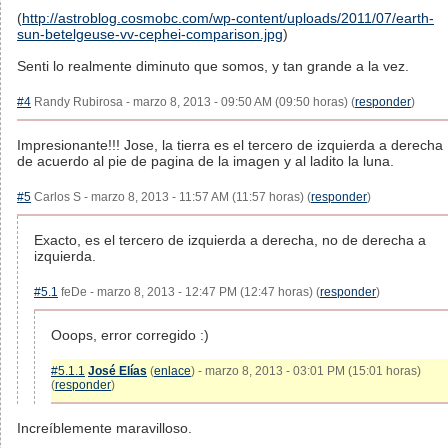
(
http://astroblog.cosmobc.com/wp-content/uploads/2011/07/earth-
sun-betelgeuse-vv-cephei-comparison.jpg
)
Senti lo realmente diminuto que somos, y tan grande a la vez.
#4
Randy Rubirosa - marzo 8, 2013 - 09:50 AM (09:50 horas) (
responder
)
Impresionante!!! Jose, la tierra es el tercero de izquierda a derecha
de acuerdo al pie de pagina de la imagen y al ladito la luna.
#5
Carlos S - marzo 8, 2013 - 11:57 AM (11:57 horas) (
responder
)
Exacto, es el tercero de izquierda a derecha, no de derecha a
izquierda.
#5.1
feDe - marzo 8, 2013 - 12:47 PM (12:47 horas) (
responder
)
Ooops, error corregido :)
#5.1.1
José Elías
(
enlace
) - marzo 8, 2013 - 03:01 PM (15:01 horas)
(
responder
)
Increíblemente maravilloso.