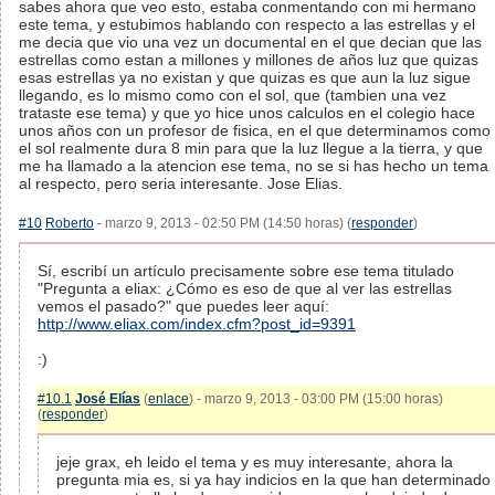
sabes ahora que veo esto, estaba conmentando con mi hermano
este tema, y estubimos hablando con respecto a las estrellas y el
me decia que vio una vez un documental en el que decian que las
estrellas como estan a millones y millones de años luz que quizas
esas estrellas ya no existan y que quizas es que aun la luz sigue
llegando, es lo mismo como con el sol, que (tambien una vez
trataste ese tema) y que yo hice unos calculos en el colegio hace
unos años con un profesor de fisica, en el que determinamos como
el sol realmente dura 8 min para que la luz llegue a la tierra, y que
me ha llamado a la atencion ese tema, no se si has hecho un tema
al respecto, pero seria interesante. Jose Elias.
#10
Roberto
- marzo 9, 2013 - 02:50 PM (14:50 horas) (
responder
)
Sí, escribí un artículo precisamente sobre ese tema titulado
"Pregunta a eliax: ¿Cómo es eso de que al ver las estrellas
vemos el pasado?" que puedes leer aquí:
http://www.eliax.com/index.cfm?post_id=9391
:)
#10.1
José Elías
(
enlace
) - marzo 9, 2013 - 03:00 PM (15:00 horas)
(
responder
)
jeje grax, eh leido el tema y es muy interesante, ahora la
pregunta mia es, si ya hay indicios en la que han determinado