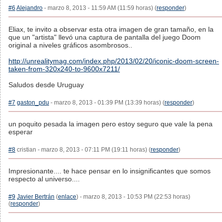
#6
Alejandro
- marzo 8, 2013 - 11:59 AM (11:59 horas) (
responder
)
Eliax, te invito a observar esta otra imagen de gran tamaño, en la
que un "artista" llevó una captura de pantalla del juego Doom
original a niveles gráficos asombrosos..
http://unrealitymag.com/index.php/2013/02/20/iconic-doom-screen-
taken-from-320x240-to-9600x7211/
Saludos desde Uruguay
#7
gaston_pdu
- marzo 8, 2013 - 01:39 PM (13:39 horas) (
responder
)
un poquito pesada la imagen pero estoy seguro que vale la pena
esperar
#8
cristian - marzo 8, 2013 - 07:11 PM (19:11 horas) (
responder
)
Impresionante.... te hace pensar en lo insignificantes que somos
respecto al universo....
#9
Javier Bertrán
(
enlace
) - marzo 8, 2013 - 10:53 PM (22:53 horas)
(
responder
)