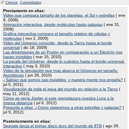
Ciencia
,
Curiosidades
Previamente en eliax:
Video que compara tamaño de los planetas, el Sol y estrellas
( ene
9, 2008)
Animación interactiva, desde moléculas hasta galaxias
( ene 31,
2008)
Gráfica interactiva compara el tamaño relativo de células y
moléculas
( nov 2, 2009)
Video del Universo conocido, desde la Tierra hasta el borde
universal
( dic 18, 2009)
Las dimensiones de un Protón en comparación a un Electrón nos
hacen invisibles
( mar 15, 2010)
La escala del Universo, desde lo cuántico hasta el borde universal.
Interactivo
( may 3, 2010)
Video de la simulación que mas abarca el Universo en tamaño.
Asombroso
( jun 28, 2010)
¿Sabían que somos casi invisibles, y nuestra mente nos engaña?
(
jul 5, 2011)
Visualización de toda el agua del mundo en relación a la Tierra
(
may 11, 2012)
Cómo se vería Júpiter si este reemplazara nuestra Luna a la
misma distancia
( jul 6, 2012)
Pregunta a eliax: ¿Cómo viajaremos a otras estrellas y galaxias?
(
jul 9, 2012)
Posteriormente en eliax:
Seagate lanza el primer disco duro del mundo de 8TB
( ago 28,