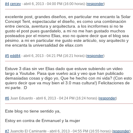
#4
cercev
- abril 6, 2013 - 04:00 PM (16:00 horas) (
responder
)
excelente post, grandes diseños, en particular me encanto la Solar
Concept Tent, espectacular el diseño, es como una combinación
entre ciencia, aventura y arquitectura. a los incnformes si no te
gusto el post pues guardatelo, a mi no me han gustado muchos
posteados por el mismo Elias, eso no quiere decir que el blog sea
pésimo. a mi en particular me gusto este articulo, soy arquitecto y
me encanta la universalidad de eliax.com
#5
edd84
- abril 6, 2013 - 04:21 PM (16:21 horas) (
responder
)
Estuve 3 días sin ver Elias dado que estuve subiendo un video
largo a Youtube. Pasa que vuelvo acá y veo que han publicado
demasiadas cosas y digo yo, Que he hecho con mi vida? (Con esto
quiero decir que va muy bien el 3.0 mas cultura!) Felicitaciones de
mi parte. :D
#6
Juan Eduardo - abril 6, 2013 - 04:24 PM (16:24 horas) (
responder
)
Este blog no tiene sentido ya,
Estoy en contra de Enmanuel y la mujer
#7
Juancito El Caminante - abril 6, 2013 - 04:55 PM (16:55 horas) (
responder
)