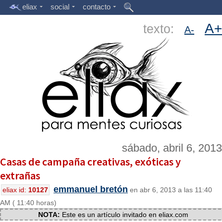
eliax
social
contacto
A+
texto:
A-
sábado, abril 6, 2013
Casas de campaña creativas, exóticas y
extrañas
emmanuel bretón
eliax id:
10127
en abr 6, 2013 a las 11:40
AM ( 11:40 horas)
NOTA:
Este es un artículo invitado en eliax.com