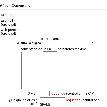
Añadir Comentario
tu nombre
tu email
(opcional)
web personal
(opcional)
en respuesta a...
comentario de
caracteres máximo
3 + 2 =
requerido
(control anti-SPAM)
¿De qué color es el
requerido
(control anti-
cielo?:
SPAM)