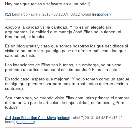
Hay mas que teclas y software en el mundo :)
#13
Leonardo - abril 7, 2013 - 03:12 AM (03:12 horas) (
responder
)
Apoyo a la calidad vs. la cantidad. Y no es un alegato sin
argumentos. La calidad que maneja José Elías no la tienen, ni
Emmanuel, ni Idrialis.
Es un blog gratis y claro que somos nosotros los que decidimos si
visitar o no, pero ver que algo pase de ofrecer más cantidad que
calidad, es triste.
Las intenciones de Eliax son buenas, sin embargo, yo hubiese
preferido un artículo semanal escrito por José Elías... a esto.
En todo caso, espero que mejoren. Y no lo tomen como un ataque,
es algo que pueden usar para mejorar (así tantos quieran decir lo
contrario).
Sea como sea, ya cuando visito Eliax.com, miro primero el nombre
del autor. Un par de artículos de baja calidad, están bien. ¿Pero
todos?
#14
Juan Sebastian Celis Maya
(
enlace
) - abril 7, 2013 - 04:42 PM (16:42
horas) (
responder
)