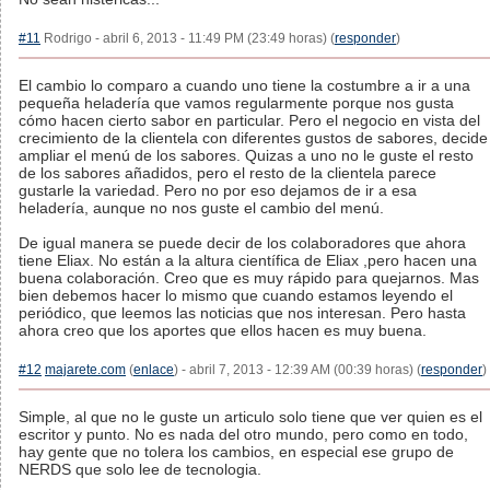
#11
Rodrigo - abril 6, 2013 - 11:49 PM (23:49 horas) (
responder
)
El cambio lo comparo a cuando uno tiene la costumbre a ir a una
pequeña heladería que vamos regularmente porque nos gusta
cómo hacen cierto sabor en particular. Pero el negocio en vista del
crecimiento de la clientela con diferentes gustos de sabores, decide
ampliar el menú de los sabores. Quizas a uno no le guste el resto
de los sabores añadidos, pero el resto de la clientela parece
gustarle la variedad. Pero no por eso dejamos de ir a esa
heladería, aunque no nos guste el cambio del menú.
De igual manera se puede decir de los colaboradores que ahora
tiene Eliax. No están a la altura científica de Eliax ,pero hacen una
buena colaboración. Creo que es muy rápido para quejarnos. Mas
bien debemos hacer lo mismo que cuando estamos leyendo el
periódico, que leemos las noticias que nos interesan. Pero hasta
ahora creo que los aportes que ellos hacen es muy buena.
#12
majarete.com
(
enlace
) - abril 7, 2013 - 12:39 AM (00:39 horas) (
responder
)
Simple, al que no le guste un articulo solo tiene que ver quien es el
escritor y punto. No es nada del otro mundo, pero como en todo,
hay gente que no tolera los cambios, en especial ese grupo de
NERDS que solo lee de tecnologia.