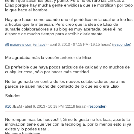
tienen que saltar los post y punto. Pero no es raro las criticas a
Eliax porque hay mucha gente envidiosa que se mortifican por todo
lo que hace el hombre.
Hay que hacer como cuando uno el periódico en la cual uno lee los
artículos que le interesan. Pero creo que la idea de Eliax de
sumarle colaboradores a su blog es muy acertada, pues él no
dispone de mucho tiempo para escribir diariamente.
#9
majarete.com
(
enlace
) - abril 6, 2013 - 07:15 PM (19:15 horas) (
responder
)
Me agradaba más la versión anterior de Eliax.
Es preferible que haya pocos artículos de calidad y no muchos de
cualquier cosa, sólo por hacer más cantidad.
No tengo nada en contra de los nuevos colaboradores pero me
parece se salen mucho del contexto de lo que es o era Eliax.
Saludos.
#10
JEEM - abril 6, 2013 - 10:18 PM (22:18 horas) (
responder
)
No rompan mas los huevos!!!, Si no te gusta no los leas, aparte la
innovación tiene que ver con la tecnología, por lo menos esto si ya
existe y lo podes usar!.
No sean histéricas...